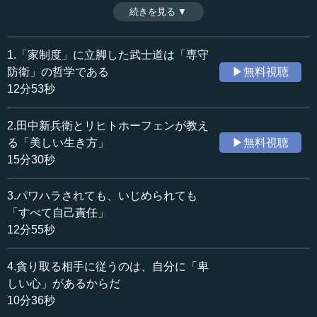
く。執行草舟にとっての「武士道」とは『葉隠』に尽きる
続きを見る ▼
時間：12分53秒
が、『葉隠』がめざすのは「生命の燃焼」だけである。ボ
収録日：2021年4月8日
ロボロになるまで体当たりを繰り返し、燃え尽きて死ぬこ
追加日：2021年7月9日
とに価値を見出すのだ。しかも、武士道は決して「戦いの
1.「家制度」に立脚した武士道は「専守
カテゴリー：
哲学」ではない。日本の根幹をなす「家制度」に立脚した
防衛」の哲学である
▶無料視聴
哲学・思想
思想・随想
「専守防衛の哲学」なのである。はたして、その心とは？
12分53秒
（全12話中第１話）
≪全文≫
※インタビュアー：川上達史（テンミニッツTV編集長）
2.田中新兵衛とリヒトホーフェンが教え
●本当の「武士道」とは何か
る「美しい生き方」
▶無料視聴
15分30秒
―― 先生、どうぞよろしくお願いいたします。
3.パワハラされても、いじめられても
執行 はい、どうぞよろしく。
「すべて自己責任」
12分55秒
―― 執行先生に以前、「10ミニッツTV」で「武士道の神
髄」という講義をお願いして、大変ご好評をいただきまし
4.貪り取る相手に従うのは、自分に「卑
た。今回はその武士道について、もう少し現実生活という
か、いかに日々の暮らしに武士道の考えを生かしていけば
しい心」があるからだ
いいかをお聞きしたいと思います。
10分36秒