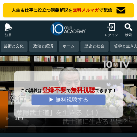
人生＆仕事に役立つ講義解説を
無料メルマガ
で配信
注目
ログイン
検索
芸術と文化
政治と経済
ホーム
歴史と社会
哲学と生き
登録不要
無料視聴
この講義は
で
できます！
▶ 無料視聴する