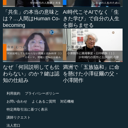
「共生」の本当の意味と
AI時代こそAIでなく「生
は？…人間はHuman Co-
きた学び」で自分の人生
becoming
を膨らませる
なぜ「何回説明しても伝
満洲で「五族協和」に命
わらない」のか？鍵は認
を懸けた小澤征爾の父・
知の仕組み
小澤開作
利用規約
プライバシーポリシー
お問い合わせ
よくあるご質問
対応機種
特定商取引法に基づく表示
講師リクエスト
法人窓口