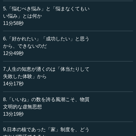
執行 ここで一つ武士道について言っておくと、確かに
5.「悩むべき悩み」と「悩まなくてもい
「武士道」という言葉を使っていますが、私がずっと信
い悩み」とは何か
じ、愛し、実践しているのは、『葉隠』だけということで
11分58秒
す。武士道というと、だいたいが倫理観や道徳といった江
戸時代的で朱子学的なものが多いですが、私の場合、どち
6.「好かれたい」「成功したい」と思う
らかといえば、そういうものはあまり関係ない。体当たり
から、できないのだ
の『葉隠』的な武士道だけが好きなのです。そこはよく踏
12分49秒
まえていただければありがたいです。よく「道徳的な人
間」と、誤解される場合が多いので、けっこう迷惑してい
7.人生の知恵が湧くのは「体当たりして
るのです。
失敗した体験」から
―― そこも大事なところだと思います。今回、菅野覚明
14分17秒
さん（東京大学名誉教授）の『本当の武士道とは何か』
（PHP新書）という本をお持ちしましたが、菅野先生がお
8.「いいね」の数を誇る風潮こそ、物質
っしゃっているのも、ある意味で、今、執行先生がおっし
文明的な虚無思想
ゃったことに近いですね。
13分19秒
執行 そうです。菅野覚明は「無頼の思想」というか、戦
9.日本の核であった「家」制度を、どう
国時代や南北朝の楠木正成などの武士道から来る「自由奔