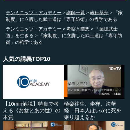
り、文学です。そこが新渡戸武士道の優れたところで、あ
テンミニッツ・アカデミー
講師一覧
執行草舟
「家
れはまた朱子学だけとは違うのです。
制度」に立脚した武士道は「専守防衛」の哲学である
―― そうですね。
テンミニッツ・アカデミー
考察と随想
「葉隠武士
道」を生きる
「家制度」に立脚した武士道は「専守防
執行 ただ、道徳なんです。
衛」の哲学である
―― はい。
人気の講義TOP10
執行 だから私には、とても守れない。文学としては面白
く読む...
【10min解説】特集で考
極楽往生、坐禅、法華
える《お盆とあの世》の
経…日本人はいかに死を
本質
乗り越えるか