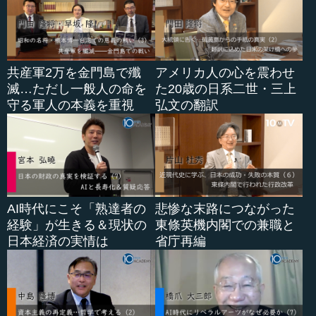
共産軍2万を金門島で殲
アメリカ人の心を震わせ
滅…ただし一般人の命を
た20歳の日系二世・三上
守る軍人の本義を重視
弘文の翻訳
AI時代にこそ「熟達者の
悲惨な末路につながった
経験」が生きる＆現状の
東條英機内閣での兼職と
日本経済の実情は
省庁再編