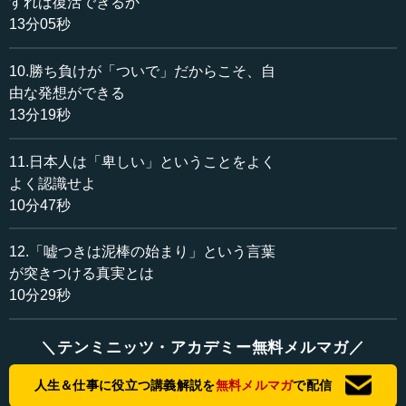
すれば復活できるか
放な戦う力」をちゃんと捉えています。
13分05秒
―― そうですね。
10.勝ち負けが「ついで」だからこそ、自
執行 ただ、われわれのイメージだと、江戸時代のしっか
由な発想ができる
りした封建道徳を武士道だと思ってしまっています。あれ
13分19秒
はどちらかというと武士道を抑える力で、要は朱子学で
す。
11.日本人は「卑しい」ということをよく
よく認識せよ
―― そうですね。そこが混ざって、さらに新渡戸稲造の
10分47秒
『武士道』というものもある。
12.「嘘つきは泥棒の始まり」という言葉
執行 あれは有名ですから。ただ、あれも朱子学です。
が突きつける真実とは
10分29秒
―― さらにいえば朱子学プラスキリスト教もある。
執行 そうです。ただ内容はよくて、新渡戸さんの人格で
＼テンミニッツ・アカデミー無料メルマガ／
しょう。要するに武士道にキリスト教を加味している。も
のの本にも1回書いたことがあるのですが、「文学」になっ
人生＆仕事に役立つ講義解説を
無料メルマガ
で配信
ています。日本の武士道を「詩」にしてある。ポエムであ