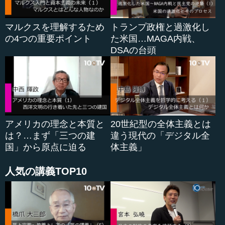
マルクスを理解するため
トランプ政権と過激化し
の4つの重要ポイント
た米国…MAGA内戦、
DSAの台頭
アメリカの理念と本質と
20世紀型の全体主義とは
は？…まず「三つの建
違う現代の「デジタル全
国」から原点に迫る
体主義」
人気の講義TOP10