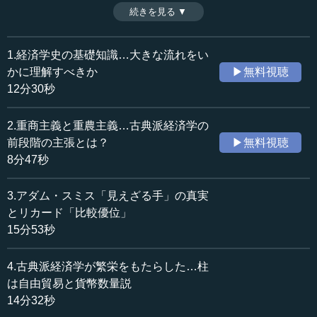
分や、その大きな弊害を鋭く突いた。また、企業家の役割
続きを見る ▼
時間：8分52秒
や技術革新の意義についても、重要な問題提起を行なって
収録日：2022年6月8日
いる。現代の経済学でも取り上げられるオーストリア学派
追加日：2023年2月15日
について、ここでは大きくミーゼス、ハイエク、シュンペ
1.経済学史の基礎知識…大きな流れをい
カテゴリー：
ーターの3つの主張を取り上げる。彼らの提起はきわめて重
かに理解すべきか
▶無料視聴
金融・経済
経済思想
要だが、しかし、彼らの恐慌についての理解は、決定的に
12分30秒
誤っていた。そのため彼らは結局、傍流へと転落してしま
歴史・民族
歴史・民族一般
うことになる。（全16話中11話）
2.重商主義と重農主義…古典派経済学の
※インタビュアー：川上達史（テンミニッツTV編集長）
≪全文≫
前段階の主張とは？
▶無料視聴
●ミーゼスが提起した「そもそも計画経済は可能なの
8分47秒
か」
3.アダム・スミス「見えざる手」の真実
―― その一方で、先ほど少し見たオーストリア学派は非
とリカード「比較優位」
常に清算主義的といいますか、「大恐慌を機に潰れるべき
15分53秒
ものは潰れろ」という主張でした。ただ一面、マルクス主
義の計画経済的なあり方はダメだと批判していたのも事実
4.古典派経済学が繁栄をもたらした…柱
なのですね。
は自由貿易と貨幣数量説
14分32秒
柿埜 オーストリア学派は評価がとても難しい人たちで、