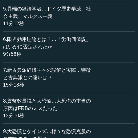
ミーゼス、ハイエクは特にそうです。「市場経済の重要
性」を非常に分かりやすく説明していて、古典派的な発想
5.異端の経済学者…ドイツ歴史学派、社
の経済学には欠けていた「企業家や市場が知識を発見する
会主義、マルクス主義
上で果たす役割」という点を非常に強調します。シュンペ
11分12秒
ーターの技術革新の話もそうですが、オーストリア学派の
発想は現代の経済学にも取り入れられていて、非常に大事
6.限界効用理論とは？…「労働価値説」
なところがあります。
はいかに否定されたか
9分56秒
ミーゼスは、「社会主義はそもそも計画経済をできるの
か」という非常に重要な問題を提起した人です。社会主義
7.新古典派経済学への誤解と実際…特徴
は全部が国営の社会です。全部が国営ということは、価格
と古典派との違いは？
も何も存在しないわけです。もちろん国が価格を定めるこ
15分18秒
とは擬似的にはできますが、価格が決まっていない状態を
厳密に行う（全て国営にしてしまう）とどうなるか。
8.貨幣数量説と大恐慌…大恐慌の本当の
消費者の場合、消費者が何をほしいかということ（の判
原因はFRBのミスだった
断）は「消費者が買うもの、買いたいものが不足するか、
13分10秒
それとも余ってしまうか」で何とかなります。ですが原材
料については、原材料自体をほしいと思う人はいません。
9.大恐慌とケインズ…様々な恐慌克服の
全部が国営だったら、原材料の値段は分からない。つま