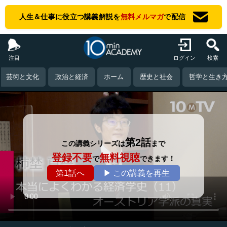
人生＆仕事に役立つ講義解説を
無料メルマガ
で配信
注目
ログイン
検索
芸術と文化
政治と経済
ホーム
歴史と社会
哲学と生き
第2話
この講義シリーズは
まで
登録不要
無料視聴
で
できます！
第1話へ
▶ この講義を再生