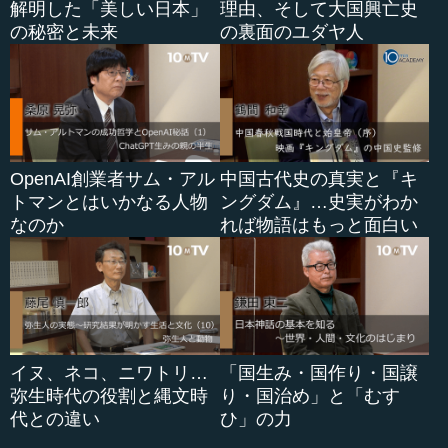
解明した「美しい日本」
理由、そして大国興亡史
の秘密と未来
の裏面のユダヤ人
OpenAI創業者サム・アル
中国古代史の真実と『キ
トマンとはいかなる人物
ングダム』…史実がわか
なのか
れば物語はもっと面白い
イヌ、ネコ、ニワトリ…
「国生み・国作り・国譲
弥生時代の役割と縄文時
り・国治め」と「むす
代との違い
ひ」の力