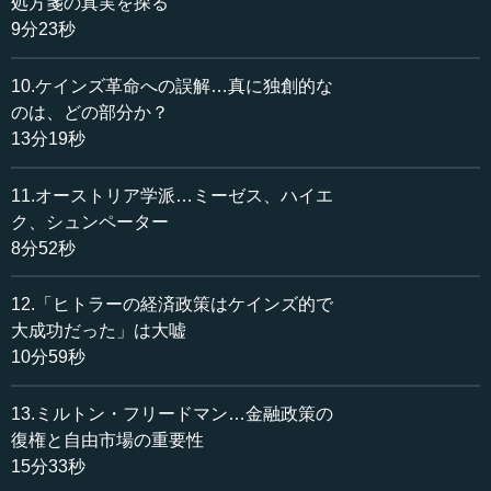
処方箋の真実を探る
り、例えば鉄をたくさん使うべきなのか、アルミをたくさ
9分23秒
ん使うべきなのかということは、全てが国営だったら判断
できなくなってしまうのです。
10.ケインズ革命への誤解…真に独創的な
のは、どの部分か？
ミーゼスは「全てが国営の社会は、価格は存在しない
13分19秒
し、資源の価値は判定できない。だから合理的な経済計画
など不可能だ」ということを指摘したわけです。
11.オーストリア学派…ミーゼス、ハイエ
新しい技術についても、企業家が「こういうものを組み
ク、シュンペーター
合わせたら、うまいものができるのではないか」「こうい
8分52秒
うものを組み合わせたら、新しい何かが作れるぞ」と発見
することについて、政府がその代わりをすることはできま
12.「ヒトラーの経済政策はケインズ的で
せん。少数派の意見を、政府の官僚的な部会が「これがい
大成功だった」は大嘘
い」と取り上げることは滅多にないし、取り上げてもたい
10分59秒
ていが無茶苦茶なアイデアであることがままあります。で
も、誰も責任を取らないし、失敗したら誰か（の会社）が
13.ミルトン・フリードマン…金融政策の
倒産するわ...
復権と自由市場の重要性
15分33秒