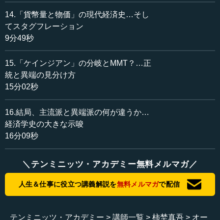
14.「貨幣量と物価」の現代経済史…そし
てスタグフレーション
9分49秒
15.「ケインジアン」の分岐とMMT？…正
統と異端の見分け方
15分02秒
16.結局、主流派と異端派の何が違うか…
経済学史の大きな示唆
16分09秒
＼テンミニッツ・アカデミー無料メルマガ／
人生＆仕事に役立つ講義解説を
無料メルマガ
で配信
テンミニッツ・アカデミー
講師一覧
柿埜真吾
オー