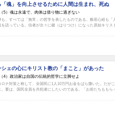
る「魂」を向上させるために人間は生まれ、死ぬ
（5）魂は永遠で、肉体は借り物に過ぎない
禅も、すべては「無常」の哲学を表したものである。般若心経も「
観を語っている。信者が次々に磔（はりつけ）になった原始キリスト教
ーシェの心にキリスト教の「まこと」があった
（4）政治家は自国の伝統的哲学に立脚せよ
コロナ対策と称して、全国民に1人10万円お金をばら撒いた。だが
じ。要は、国民全員を共犯者にしたいのである。「お前たちももらった