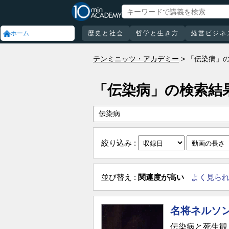
ホーム
歴史と社会
哲学と生き方
経営ビジネ
テンミニッツ・アカデミー
「伝染病」
「伝染病」の検索結
絞り込み :
並び替え :
関連度が高い
よく見ら
名将ネルソ
伝染病と死生観