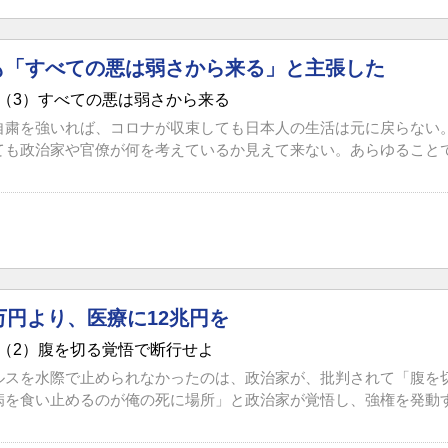
も「すべての悪は弱さから来る」と主張した
（3）すべての悪は弱さから来る
自粛を強いれば、コロナが収束しても日本人の生活は元に戻らない
ても政治家や官僚が何を考えているか見えて来ない。あらゆることでこ
万円より、医療に12兆円を
（2）腹を切る覚悟で断行せよ
ルスを水際で止められなかったのは、政治家が、批判されて「腹を
病を食い止めるのが俺の死に場所」と政治家が覚悟し、強権を発動すれ