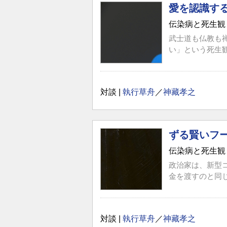
愛を認識す
伝染病と死生観
武士道も仏教も
い」という死生
対談 |
執行草舟
／
神藏孝之
ずる賢いフ
伝染病と死生観
政治家は、新型
金を渡すのと同
対談 |
執行草舟
／
神藏孝之