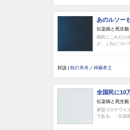
あのルソー
伝染病と死生観
国民にこれだけ
が、これについ
対談 |
執行草舟
／
神藏孝之
全国民に10
伝染病と死生観
新型コロナウイ
である。「伝染