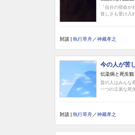
「自分の宿命が
貧しさも受け入
対談 |
執行草舟
／
神藏孝之
今の人が苦
伝染病と死生観
昔の人はみんな
一つの立派な死
対談 |
執行草舟
／
神藏孝之