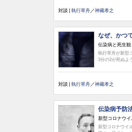
対談 |
執行草舟
／
神藏孝之
なぜ、かつ
伝染病と死生観
執行草舟が新型
3分の2が死ぬよ
対談 |
執行草舟
／
神藏孝之
伝染病予防
新型コロナウイ
新型コロナウイ