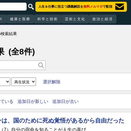
人生＆仕事に役立つ講義解説を
無料メルマガ
で配信
ス
健康と医療
科学と技術
芸術と文化
政治と経済
の検索結果
果
(全8件)
選択解除
れている
追加日が新しい
追加日が古い
ンは、国のために死ぬ覚悟があるから自由だった
（7）自分の宿命を知ることが人生の喜び