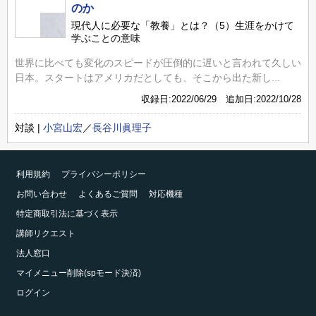
のか
現代人に必要な「教養」とは？（5）生涯をかけて
学ぶことの意味
世界に比べても変化のスピードが圧倒的に遅いと言われて久しい
日本。スタートはアメリカだとしても、そこから出た新し...
収録日:2022/06/29 追加日:2022/10/28
対談 |
小宮山宏
／
長谷川眞理子
利用規約
プライバシーポリシー
お問い合わせ
よくあるご質問
対応機種
特定商取引法に基づく表示
講師リクエスト
法人窓口
マイメニュー削除(spモード決済)
ログイン