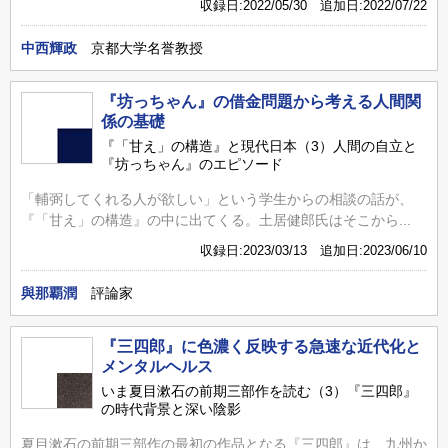
収録日:2022/05/30 追加日:2022/07/22
中西輝政
京都大学名誉教授
『坊っちゃん』の借金問題から考える人間関
係の基礎
『「甘え」の構造』と現代日本（3）人間の自立と
『坊っちゃん』のエピソード
「輔弼してくれる人が欲しい」という学生からの相談の話が、
『「甘え」の構造』の中に出てくる。土居健郎氏はそこから...
収録日:2023/03/13 追加日:2023/06/10
與那覇潤
評論家
『三四郎』に色濃く反映する急速な近代化と
メンタルヘルス
いま夏目漱石の前期三部作を読む（3）『三四郎』
の時代背景と深い陰影
夏目漱石の前期三部作の最初の作品となる『三四郎』は、九州か