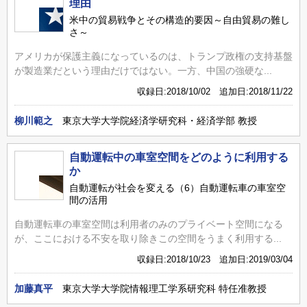
理由
米中の貿易戦争とその構造的要因～自由貿易の難し
さ～
アメリカが保護主義になっているのは、トランプ政権の支持基盤
が製造業だという理由だけではない。一方、中国の強硬な...
収録日:2018/10/02 追加日:2018/11/22
柳川範之
東京大学大学院経済学研究科・経済学部 教授
自動運転中の車室空間をどのように利用する
か
自動運転が社会を変える（6）自動運転車の車室空
間の活用
自動運転車の車室空間は利用者のみのプライベート空間になる
が、ここにおける不安を取り除きこの空間をうまく利用する...
収録日:2018/10/23 追加日:2019/03/04
加藤真平
東京大学大学院情報理工学系研究科 特任准教授