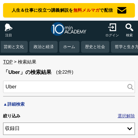
人生＆仕事に役立つ講義解説を
無料メルマガ
で配信
注目
ログイン
検索
芸術と文化
政治と経済
ホーム
歴史と社会
哲学と生き
TOP
検索結果
「Uber」の検索結果
(全22件)
▲詳細検索
絞り込み
選択解除