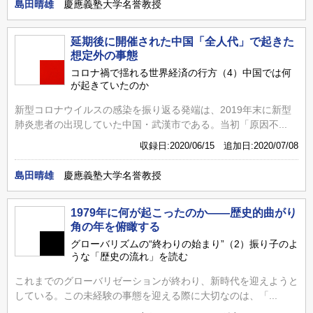
島田晴雄
慶應義塾大学名誉教授
延期後に開催された中国「全人代」で起きた
想定外の事態
コロナ禍で揺れる世界経済の行方（4）中国では何
が起きていたのか
新型コロナウイルスの感染を振り返る発端は、2019年末に新型
肺炎患者の出現していた中国・武漢市である。当初「原因不...
収録日:2020/06/15 追加日:2020/07/08
島田晴雄
慶應義塾大学名誉教授
1979年に何が起こったのか――歴史的曲がり
角の年を俯瞰する
グローバリズムの“終わりの始まり”（2）振り子のよ
うな「歴史の流れ」を読む
これまでのグローバリゼーションが終わり、新時代を迎えようと
している。この未経験の事態を迎える際に大切なのは、「...