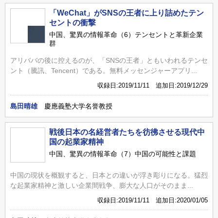
「WeChat」がSNSの王者に上り詰めたテン
セントの衝撃
中国、驚異の情報革命（6）テンセントと革新企業
群
アリババの後に控えるのが、「SNSの王者」ともいわれるテンセ
ント（騰訊、Tencent）である。無料メッセンジャーアプリ...
収録日:2019/11/11 追加日:2019/12/29
島田晴雄
慶應義塾大学名誉教授
戦後日本の名経営者たちを彷彿させる現代中
国の起業家精神
中国、驚異の情報革命（7）中国の可能性と課題
中国の現状を概観すると、日本との違いが浮き彫りになる。猛烈
な起業家精神と激しい企業間戦争、膨大な人口がそのまま...
収録日:2019/11/11 追加日:2020/01/05