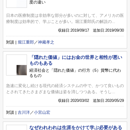
度の違い
日本の医療制度は非効率な部分が多いのに対して、アメリカの医
療制度は効率的で、学ぶことが多い。堀江重郎氏の解説の...
収録日:2019/09/17 追加日:2019/09/30
対談 |
堀江重郎
／
神藏孝之
「隠れた価値」にはお金の世界と相性が悪い
ものもある
経済社会と「隠れた価値」の行方（5）貨幣に代わ
るもの
急速に変化し続ける現代の経済システムの中で、かつて良いもの
とされてきたさまざまな価値は姿を消しつつある。そうし...
収録日:2020/03/02 追加日:2020/05/29
対談 |
吉川洋
／
小宮山宏
なぜわれわれは生涯をかけて学ぶ必要がある