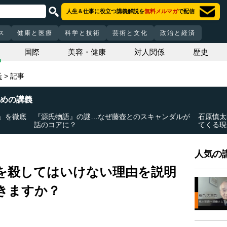
人生＆仕事に役立つ講義解説を
無料メルマガ
で配信
ス
健康と医療
科学と技術
芸術と文化
政治と経済
国際
美容・健康
対人関係
歴史
活
記事
めの講義
」を徹底
『源氏物語』の謎…なぜ藤壺とのスキャンダルが
石原慎太
話のコアに？
てくる現
人気の講
を殺してはいけない理由を説明
きますか？