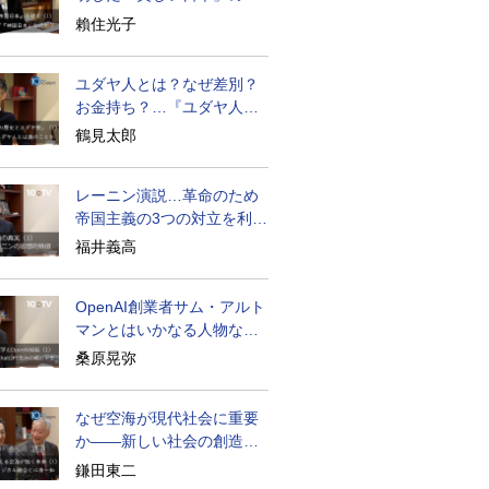
密と未来
賴住光子
ユダヤ人とは？なぜ差別？
お金持ち？…『ユダヤ人の
歴史』に学ぶ
鶴見太郎
レーニン演説…革命のため
帝国主義の3つの対立を利用
せよ
福井義高
OpenAI創業者サム・アルト
マンとはいかなる人物なの
か
桑原晃弥
なぜ空海が現代社会に重要
か――新しい社会の創造の
ために
鎌田東二