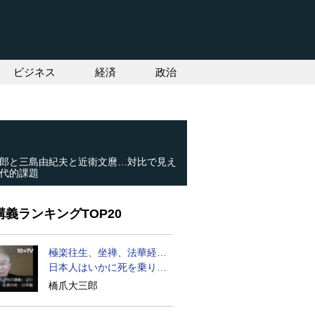
ビジネス
経済
政治
郎と三島由紀夫と近衛文麿…対比で見え
代的課題
義ランキングTOP20
極楽往生、坐禅、法華経…
日本人はいかに死を乗り越
えるか
橋爪大三郎