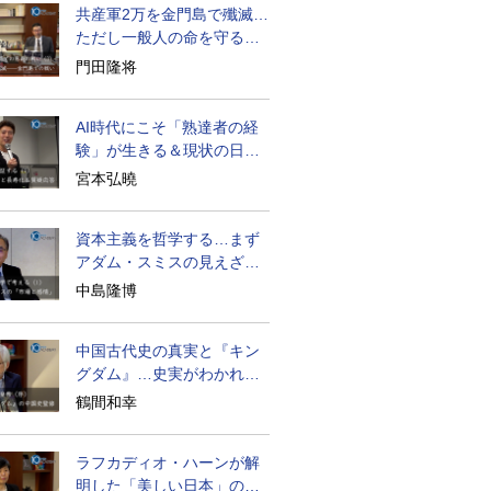
共産軍2万を金門島で殲滅…
ただし一般人の命を守る軍
人の本義を重視
門田隆将
AI時代にこそ「熟達者の経
験」が生きる＆現状の日本
経済の実情は
宮本弘曉
資本主義を哲学する…まず
アダム・スミスの見えざる
手と道徳感情論
中島隆博
中国古代史の真実と『キン
グダム』…史実がわかれば
物語はもっと面白い
鶴間和幸
ラフカディオ・ハーンが解
明した「美しい日本」の秘