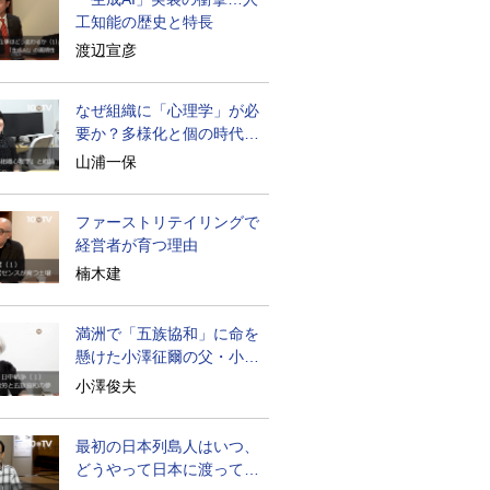
工知能の歴史と特長
渡辺宣彦
なぜ組織に「心理学」が必
要か？多様化と個の時代の
処方箋
山浦一保
ファーストリテイリングで
経営者が育つ理由
楠木建
満洲で「五族協和」に命を
懸けた小澤征爾の父・小澤
開作
小澤俊夫
最初の日本列島人はいつ、
どうやって日本に渡ってき