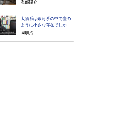
たのか
海部陽介
太陽系は銀河系の中で塵の
ように小さな存在でしかな
い
岡朋治