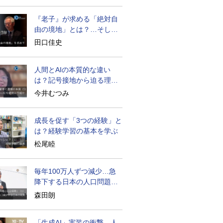
『老子』が求める「絶対自
由の境地」とは？…そして
創造長寿へ
田口佳史
人間とAIの本質的な違い
は？記号接地から迫る理解
の本質
今井むつみ
成長を促す「3つの経験」と
は？経験学習の基本を学ぶ
松尾睦
毎年100万人ずつ減少…急
降下する日本の人口問題を
考える
森田朗
「生成AI」実装の衝撃…人