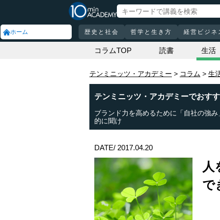
ホーム
歴史と社会
哲学と生き方
経営ビジネ
コラムTOP
読書
生活
テンミニッツ・アカデミー
コラム
生
テンミニッツ・アカデミーでおすす
ブランド力を高めるために「自社の強み
的に聞け
DATE/ 2017.04.20
人
で