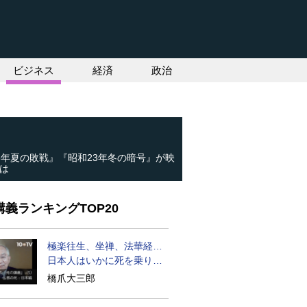
ビジネス
経済
政治
6年夏の敗戦』『昭和23年冬の暗号』が映
は
義ランキングTOP20
極楽往生、坐禅、法華経…
日本人はいかに死を乗り越
えるか
橋爪大三郎