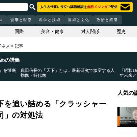
人生＆仕事に役立つ講義解説を
無料メルマガ
で配信
ス
健康と医療
科学と技術
芸術と文化
政治と経済
国際
美容・健康
対人関係
歴史
ジネス
記事
めの講義
」を徹底
織田信長の「天下」とは…最新研究で激変する人
『昭和1
物像・時代像
す未来と
人気の講
下を追い詰める「クラッシャー
司」の対処法