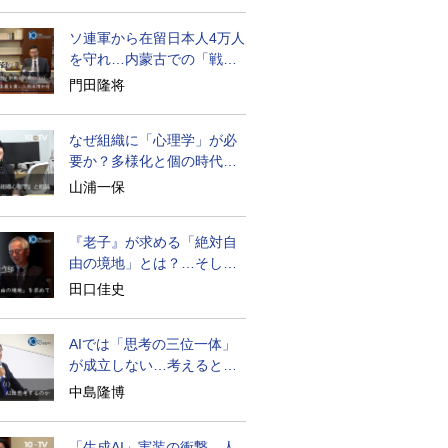
ソ連軍から在留日本人4万人
を守れ…内蒙古での「戦
後」の激闘
門田隆将
なぜ組織に「心理学」が必
要か？多様化と個の時代の
処方箋
山浦一保
『老子』が求める「絶対自
由の境地」とは？…そして
創造長寿へ
田口佳史
AIでは「思考の三位一体」
が成立しない…考えると
は？
中島隆博
「生成AI」実装の衝撃…人