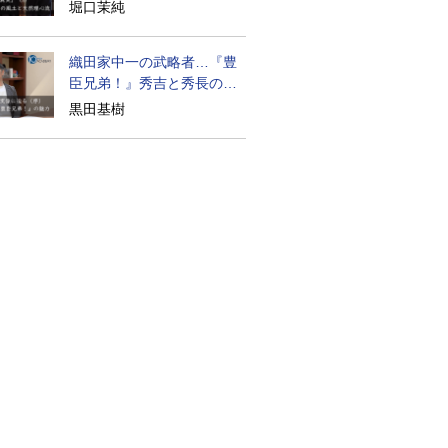
道の気風
堀口茉純
織田家中一の武略者…『豊
臣兄弟！』秀吉と秀長の知
られざる実像
黒田基樹