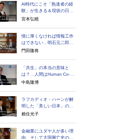
AI時代にこそ「熟達者の経
験」が生きる＆現状の日本
経済の実情は
宮本弘曉
情に厚くなければ情報工作
はできない…明石元二郎の
対露工作の教訓
門田隆将
「共生」の本当の意味と
は？…人間はHuman Co-
becoming
中島隆博
ラフカディオ・ハーンが解
明した「美しい日本」の秘
密と未来
賴住光子
金融業にユダヤ人が多い理
由、そして大国興亡史の裏