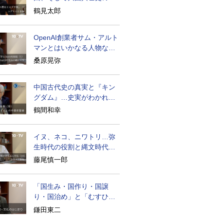
面のユダヤ人
鶴見太郎
OpenAI創業者サム・アルト
マンとはいかなる人物なの
か
桑原晃弥
中国古代史の真実と『キン
グダム』…史実がわかれば
物語はもっと面白い
鶴間和幸
イヌ、ネコ、ニワトリ…弥
生時代の役割と縄文時代と
の違い
藤尾慎一郎
「国生み・国作り・国譲
り・国治め」と「むすひ」
の力
鎌田東二