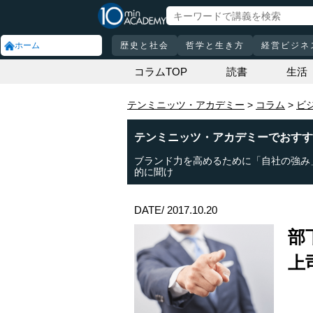
ホーム
歴史と社会
哲学と生き方
経営ビジネ
コラムTOP
読書
生活
テンミニッツ・アカデミー
コラム
ビ
テンミニッツ・アカデミーでおすす
ブランド力を高めるために「自社の強み
的に聞け
DATE/ 2017.10.20
部
上