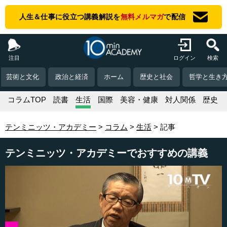
人生＆仕事に役立つ講義解説を
無料メルマガ
で配信
注目
ログイン
検索
芸術と文化
政治と経済
ホーム
歴史と社会
哲学と生き
コラムTOP
読書
生活
国際
美容・健康
対人関係
歴史
テンミニッツ・アカデミー
コラム
生活
記事
テンミニッツ・アカデミーでおすすめの講義