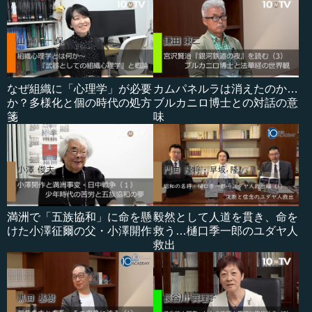
なぜ組織に「心理学」が必要
カムパネルラは消えたのか…
か？多様化と個の時代の処方
ブルカニロ博士との対話の意
箋
味
満洲で「五族協和」に命を懸
毅然として人道を貫き、命を
けた小澤征爾の父・小澤開作
救う…樋口季一郎のユダヤ人
救出