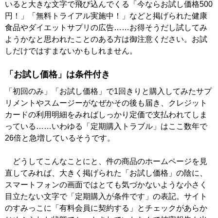
いると大きな文字で飛び込んでくる「今ならお試し価格500
円！」「無料トライアル実施中！」などと掲げられた健康
食品やダイエットサプリの広告……お得そうだし試してみ
ようかなと思われたことのある方は御注意ください。お試
しだけではすまないかもしれません。
「お試し価格」は条件付き
「初回のみ」「お試し価格」で1回きりと購入してみたサプ
リメントやスムージーがなぜかその後も届き、クレジット
カードの利用明細をみればしっかり定価で支払われてしま
っている……いわゆる「定期購入トラブル」はここ数年で
26倍と急増しているそうです。
どうしてこんなことにと、件の商品のホームページを見
直してみれば、大きく掲げられた「お試し価格」の陰に、
スマートフォンの画面ではとても気づかないような小さく
目立たない文字で「定期購入が条件です」の表記。サイト
のすみっこに「有料会員に契約する」とチェックがあらか