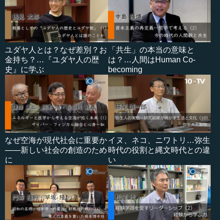
ユダヤ人とは？なぜ差別？お
「共生」の本当の意味と
金持ち？…『ユダヤ人の歴
は？…人間はHuman Co-
史』に学ぶ
becoming
なぜ空海が現代社会に重要か
イヌ、ネコ、ニワトリ…弥生
――新しい社会の創造のため
時代の役割と縄文時代との違
に
い