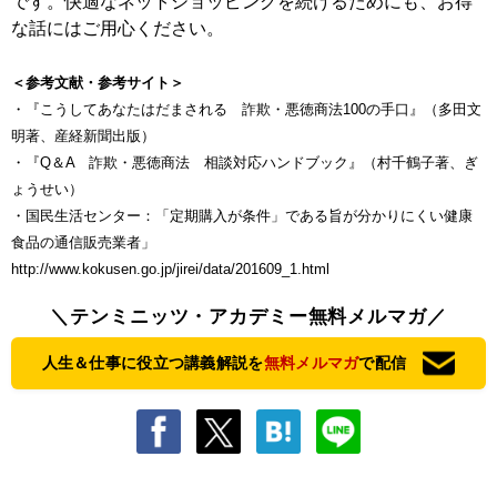
です。快適なネットショッピングを続けるためにも、お得
な話にはご用心ください。
＜参考文献・参考サイト＞
・『こうしてあなたはだまされる 詐欺・悪徳商法100の手口』（多田文
明著、産経新聞出版）
・『Q＆A 詐欺・悪徳商法 相談対応ハンドブック』（村千鶴子著、ぎ
ょうせい）
・国民生活センター：「定期購入が条件」である旨が分かりにくい健康
食品の通信販売業者」
http://www.kokusen.go.jp/jirei/data/201609_1.html
＼テンミニッツ・アカデミー無料メルマガ／
人生＆仕事に役立つ講義解説を
無料メルマガ
で配信