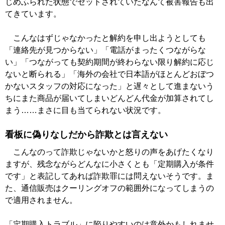
じめふられた状態でセットされていたなんて被害報告も出
てきています。
こんなはずじゃなかったと解約を申し出ようとしても
「連絡先が見つからない」「電話がまったくつながらな
い」「つながっても契約期間が終わらない限り解約に応じ
ないと断られる」「海外の会社で日本語がほとんどおぼつ
かないスタッフの対応になった」と遅々として進まないう
ちにまた商品が届いてしまいどんどん代金が加算されてし
まう……まさに目も当てられない状況です。
看板に偽りなしだから詐欺とは言えない
こんなのって詐欺じゃないかと怒りの声をあげたくなり
ますが、残念ながらどんなに小さくとも「定期購入が条件
です」と表記してあれば詐欺罪には問えないそうです。ま
た、通信販売はクーリングオフの範囲外になってしまうの
で適用されません。
「定期購入トラブル」に陥りやすいのは意外かもしれませ