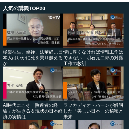
人気の講義TOP20
極楽往生、坐禅、法華経…日
情に厚くなければ情報工作は
本人はいかに死を乗り越える
できない…明石元二郎の対露
か
工作の教訓
AI時代にこそ「熟達者の経
ラフカディオ・ハーンが解明
験」が生きる＆現状の日本経
した「美しい日本」の秘密と
済の実情は
未来