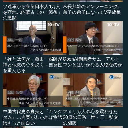
ソ連軍から在留日本人4万人
米長邦雄のアンラーニング、
を守れ…内蒙古での「戦後」
弟子の弟子になってV字成長
の激闘
「禅とは何か」藤田一照師が
OpenAI創業者サム・アルト
禅と仏教の心を説く…自発性
マンとはいかなる人物なのか
を重んじる
中国古代史の真実と『キング
アメリカ人の心を震わせた
ダム』…史実がわかれば物語
20歳の日系二世・三上弘文
はもっと面白い
の翻訳