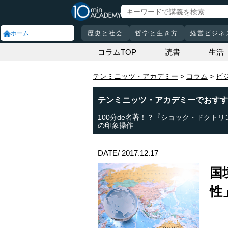
ホーム
歴史と社会
哲学と生き方
経営ビジネ
コラムTOP
読書
生活
テンミニッツ・アカデミー
コラム
ビ
テンミニッツ・アカデミーでおすす
100分de名著！？『ショック・ドクトリ
の印象操作
DATE/ 2017.12.17
国
性