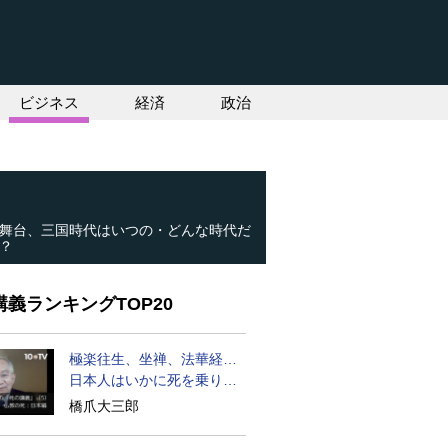
ビジネス
経済
政治
舞台、三国時代はいつの・どんな時代だ
？
義ランキングTOP20
極楽往生、坐禅、法華経…
日本人はいかに死を乗り越
えるか
橋爪大三郎