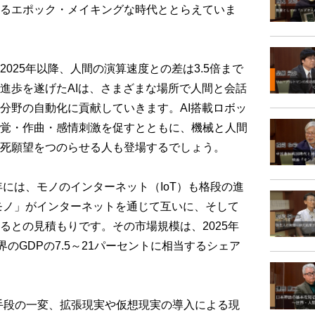
るエポック・メイキングな時代ととらえていま
25年以降、人間の演算速度との差は3.5倍まで
進歩を遂げたAIは、さまざまな場所で人間と会話
分野の自動化に貢献していきます。AI搭載ロボッ
覚・作曲・感情刺激を促すとともに、機械と人間
死願望をつのらせる人も登場するでしょう。
年には、モノのインターネット（IoT）も格段の進
「モノ」がインターネットを通じて互いに、そして
るとの見積もりです。その市場規模は、2025年
界のGDPの7.5～21パーセントに相当するシェア
手段の一変、拡張現実や仮想現実の導入による現