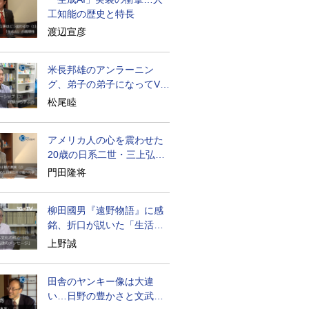
工知能の歴史と特長
渡辺宣彦
米長邦雄のアンラーニン
グ、弟子の弟子になってV字
成長
松尾睦
アメリカ人の心を震わせた
20歳の日系二世・三上弘文
の翻訳
門田隆将
柳田國男『遠野物語』に感
銘、折口が説いた「生活の
古典」
上野誠
田舎のヤンキー像は大違
い…日野の豊かさと文武両