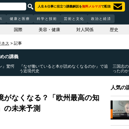
人生＆仕事に役立つ講義解説を
無料メルマガ
で配信
ス
健康と医療
科学と技術
芸術と文化
政治と経済
国際
美容・健康
対人関係
歴史
ジネス
記事
めの講義
ン』驚愕
『なぜ働いていると本が読めなくなるのか』で追
三国志の
う近現代史
ったのか
人気の講
境がなくなる？「欧州最高の知
」の未来予測