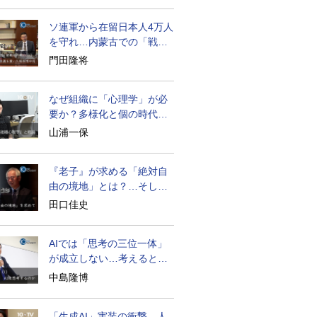
ソ連軍から在留日本人4万人
を守れ…内蒙古での「戦
後」の激闘
門田隆将
なぜ組織に「心理学」が必
要か？多様化と個の時代の
処方箋
山浦一保
『老子』が求める「絶対自
由の境地」とは？…そして
創造長寿へ
田口佳史
AIでは「思考の三位一体」
が成立しない…考えると
は？
中島隆博
「生成AI」実装の衝撃…人