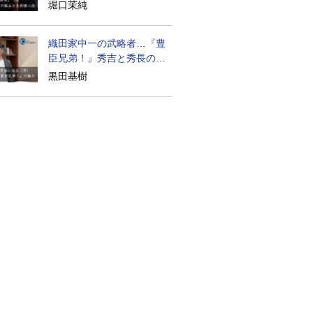
道の気風
堀口茉純
織田家中一の武略者…『豊
臣兄弟！』秀吉と秀長の知
られざる実像
黒田基樹