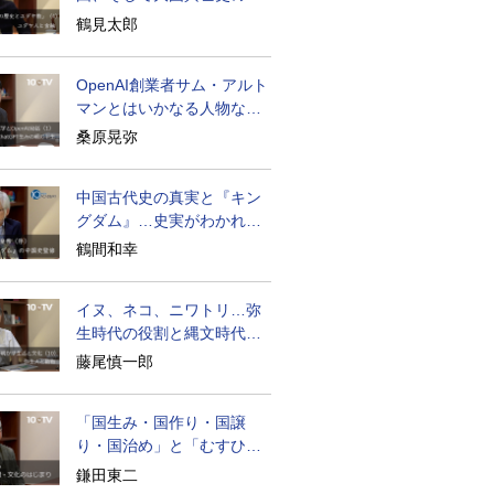
面のユダヤ人
鶴見太郎
OpenAI創業者サム・アルト
マンとはいかなる人物なの
か
桑原晃弥
中国古代史の真実と『キン
グダム』…史実がわかれば
物語はもっと面白い
鶴間和幸
イヌ、ネコ、ニワトリ…弥
生時代の役割と縄文時代と
の違い
藤尾慎一郎
「国生み・国作り・国譲
り・国治め」と「むすひ」
の力
鎌田東二