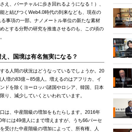
さえ、バーチャルに歩き回れるようになる！）、
と結びつくWeb4.0時代の到来なども、現在の
られる事項の一部。ナノメートル単位の新たな素材
めとする分野の研究を推進させるのも、この頃の
。
増え、国境は有名無実になる？
する人間の状況はどうなっているでしょうか。20
億人増の83億～85億人。増えるのはアフリカ、イ
ンドを除くヨーロッパ諸国やロシア、韓国、日本
限り、減少していくといわれています。
は、中産階級の増加をもたらします。2016年
30年には49億人にまで増えますが、うち66パーセ
を受けた中産階級の増加によって、所有権、人