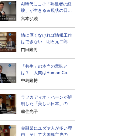
AI時代にこそ「熟達者の経
験」が生きる＆現状の日本
経済の実情は
宮本弘曉
情に厚くなければ情報工作
はできない…明石元二郎の
対露工作の教訓
門田隆将
「共生」の本当の意味と
は？…人間はHuman Co-
becoming
中島隆博
ラフカディオ・ハーンが解
明した「美しい日本」の秘
密と未来
賴住光子
金融業にユダヤ人が多い理
由、そして大国興亡史の裏