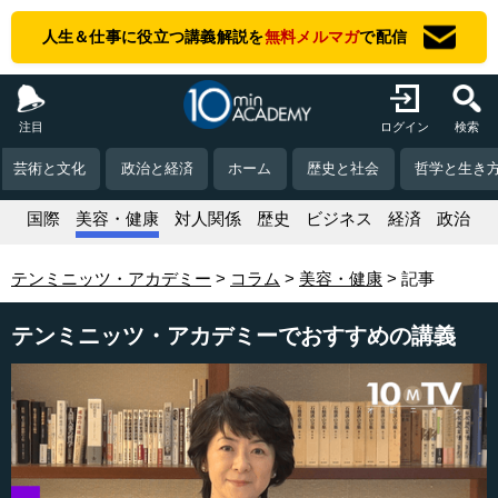
人生＆仕事に役立つ講義解説を
無料メルマガ
で配信
注目
ログイン
検索
芸術と文化
政治と経済
ホーム
歴史と社会
哲学と生き
活
国際
美容・健康
対人関係
歴史
ビジネス
経済
政治
テンミニッツ・アカデミー
コラム
美容・健康
記事
テンミニッツ・アカデミーでおすすめの講義