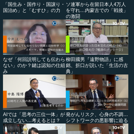
「国生み・国作り・国譲り・
ソ連軍から在留日本人4万人
国治め」と「むすひ」の力
を守れ…内蒙古での「戦後」
の激闘
なぜ「何回説明しても伝わら
柳田國男『遠野物語』に感
ない」のか？鍵は認知の仕組
銘、折口が説いた「生活の古
み
典」
AIでは「思考の三位一体」が
発がんリスク、心身の不調…
成立しない…考えるとは？
シフトワークの悪影響に迫る