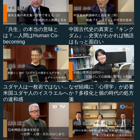
「共生」の本当の意味と
中国古代史の真実と『キング
は？…人間はHuman Co-
ダム』…史実がわかれば物語
becoming
はもっと面白い
ユダヤ人は一枚岩ではない…
なぜ組織に「心理学」が必要
米国ユダヤ人のイスラエルへ
か？多様化と個の時代の処方
の違和感
箋