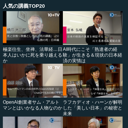
人気の講義TOP20
極楽往生、坐禅、法華経…日
AI時代にこそ「熟達者の経
本人はいかに死を乗り越える
験」が生きる＆現状の日本経
か
済の実情は
OpenAI創業者サム・アルト
ラフカディオ・ハーンが解明
マンとはいかなる人物なのか
した「美しい日本」の秘密と
未来