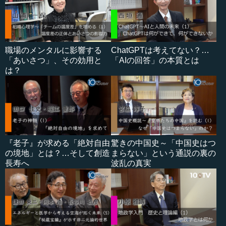
職場のメンタルに影響する
ChatGPTは考えてない？…
「あいさつ」、その効用と
「AIの回答」の本質とは
は？
『老子』が求める「絶対自由
驚きの中国史～「中国史はつ
の境地」とは？…そして創造
まらない」という通説の裏の
長寿へ
波乱の真実