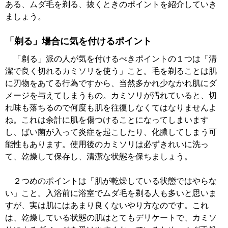
ある、ムダ毛を剃る、抜くときのポイントを紹介していき
ましょう。
「剃る」場合に気を付けるポイント
「剃る」派の人が気を付けるべきポイントの１つは「清
潔で良く切れるカミソリを使う」こと。毛を剃ることは肌
に刃物をあてる行為ですから、当然多かれ少なかれ肌にダ
メージを与えてしまうもの。カミソリが汚れていると、切
れ味も落ちるので何度も肌を往復しなくてはなりませんよ
ね。これは余計に肌を傷つけることになってしまいます
し、ばい菌が入って炎症を起こしたり、化膿してしまう可
能性もあります。使用後のカミソリは必ずきれいに洗っ
て、乾燥して保存し、清潔な状態を保ちましょう。
２つめのポイントは「肌が乾燥している状態ではやらな
い」こと。入浴前に浴室でムダ毛を剃る人も多いと思いま
すが、実は肌にはあまり良くないやり方なのです。これ
は、乾燥している状態の肌はとてもデリケートで、カミソ