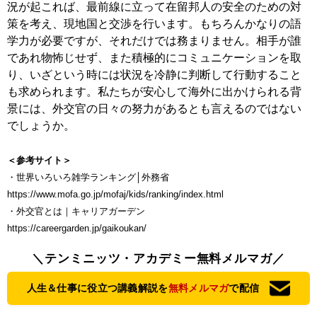
況が起これば、最前線に立って在留邦人の安全のための対
策を考え、現地国と交渉を行います。もちろんかなりの語
学力が必要ですが、それだけでは務まりません。相手が誰
であれ物怖じせず、また積極的にコミュニケーションを取
り、いざという時には状況を冷静に判断して行動すること
も求められます。私たちが安心して海外に出かけられる背
景には、外交官の日々の努力があるとも言えるのではない
でしょうか。
＜参考サイト＞
・世界いろいろ雑学ランキング│外務省
https://www.mofa.go.jp/mofaj/kids/ranking/index.html
・外交官とは｜キャリアガーデン
https://careergarden.jp/gaikoukan/
＼テンミニッツ・アカデミー無料メルマガ／
人生＆仕事に役立つ講義解説を
無料メルマガ
で配信