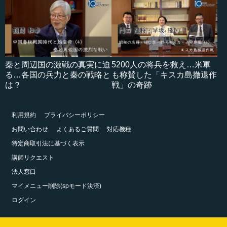
秦と周辺国の激戦の真実に迫
5200人の将兵を救え…米軍
る…各国の兵力と秦の戦略と
も称賛した「キスカ島撤退作
は？
戦」の奇跡
利用規約
プライバシーポリシー
お問い合わせ
よくあるご質問
対応機種
特定商取引法に基づく表示
講師リクエスト
法人窓口
マイメニュー削除(spモード決済)
ログイン