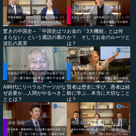
驚きの中国史～「中国史はつ
お金の「3大機能」とは何
まらない」という通説の裏の
か？ そしてお金のルーツと
波乱の真実
は？
AI時代にリベラルアーツがな
賢者は歴史に学び、愚者は経
ぜ必要か…人間がやるべきこ
験に学ぶ…本当に大切なこと
ととは？
は？