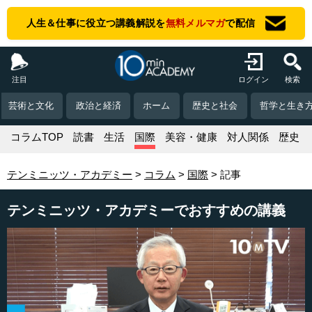
人生＆仕事に役立つ講義解説を
無料メルマガ
で配信
注目
ログイン
検索
芸術と文化
政治と経済
ホーム
歴史と社会
哲学と生き
コラムTOP
読書
生活
国際
美容・健康
対人関係
歴史
テンミニッツ・アカデミー
コラム
国際
記事
テンミニッツ・アカデミーでおすすめの講義