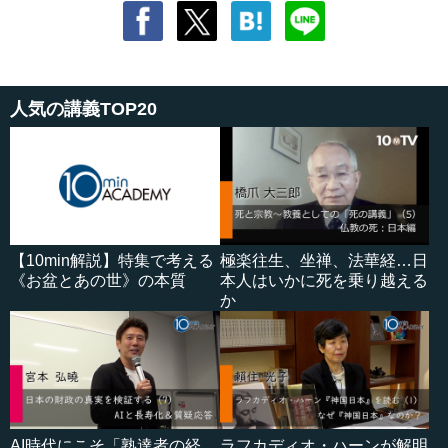
人気の講義TOP20
【10min解説】特集で考える
極楽往生、坐禅、法華経…日
《お盆とあの世》の本質
本人はいかに死を乗り越える
か
AI時代にこそ「熟達者の経
ラフカディオ・ハーンが解明