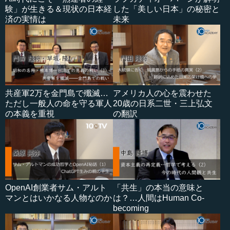
験」が生きる＆現状の日本経
した「美しい日本」の秘密と
済の実情は
未来
共産軍2万を金門島で殲滅…
アメリカ人の心を震わせた
ただし一般人の命を守る軍人
20歳の日系二世・三上弘文
の本義を重視
の翻訳
OpenAI創業者サム・アルト
「共生」の本当の意味と
マンとはいかなる人物なのか
は？…人間はHuman Co-
becoming