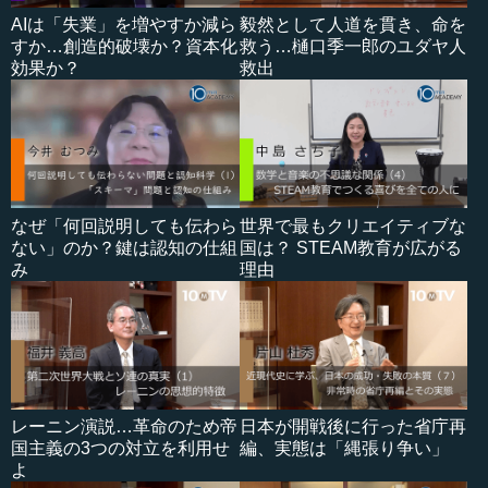
AIは「失業」を増やすか減ら
毅然として人道を貫き、命を
すか…創造的破壊か？資本化
救う…樋口季一郎のユダヤ人
効果か？
救出
なぜ「何回説明しても伝わら
世界で最もクリエイティブな
ない」のか？鍵は認知の仕組
国は？ STEAM教育が広がる
み
理由
レーニン演説…革命のため帝
日本が開戦後に行った省庁再
国主義の3つの対立を利用せ
編、実態は「縄張り争い」
よ