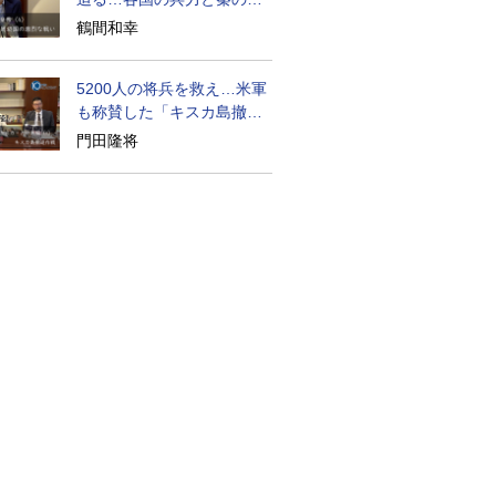
略とは？
鶴間和幸
5200人の将兵を救え…米軍
も称賛した「キスカ島撤退
作戦」の奇跡
門田隆将