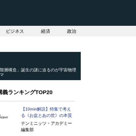
ビジネス
経済
政治
階層構造」誕生の謎に迫るのが宇宙物理
マ
義ランキングTOP20
【10min解説】特集で考え
る《お盆とあの世》の本質
テンミニッツ・アカデミー
編集部