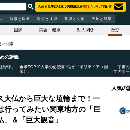
人生＆仕事に役立つ講義解説を
無料メルマガ
で配信
ス
健康と医療
科学と技術
芸術と文化
政治と経済
国際
美容・健康
対人関係
歴史
史
記事
めの講義
は野球よ
全米TOP10大学の必読書1位が『ポリテイア（国
「宇宙の
家）』
学のテー
人気の講
久大仏から巨大な埴輪まで！一
は行ってみたい関東地方の「巨
仏」＆「巨大観音」