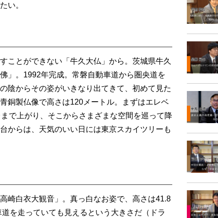
たい。
すことができない「牛久大仏」から。茨城県牛久
佛」。1992年完成。常磐自動車道から圏央道を
の陰からその姿がいきなり出てきて、初めて見た
青銅製仏像で高さは120メートル。まずはエレベ
台まで上がり、そこからさまざまな空間を巡って降
台からは、天気のいい日には東京スカイツリーも
崎白衣大観音」。真っ白なお姿で、高さは41.8
動車道を走っていても見えるという大きさだ（ドラ