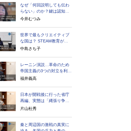
なぜ「何回説明しても伝わ
らない」のか？鍵は認知の
仕組み
今井むつみ
世界で最もクリエイティブ
な国は？ STEAM教育が広
がる理由
中島さち子
レーニン演説…革命のため
帝国主義の3つの対立を利用
せよ
福井義高
日本が開戦後に行った省庁
再編、実態は「縄張り争
い」
片山杜秀
秦と周辺国の激戦の真実に
迫る…各国の兵力と秦の戦