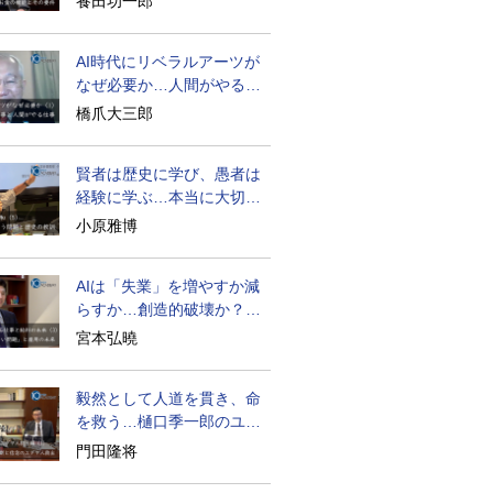
養田功一郎
AI時代にリベラルアーツが
なぜ必要か…人間がやるべ
きこととは？
橋爪大三郎
賢者は歴史に学び、愚者は
経験に学ぶ…本当に大切な
ことは？
小原雅博
AIは「失業」を増やすか減
らすか…創造的破壊か？資
本化効果か？
宮本弘曉
毅然として人道を貫き、命
を救う…樋口季一郎のユダ
ヤ人救出
門田隆将