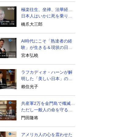
極楽往生、坐禅、法華経…
日本人はいかに死を乗り越
えるか
橋爪大三郎
AI時代にこそ「熟達者の経
験」が生きる＆現状の日本
経済の実情は
宮本弘曉
ラフカディオ・ハーンが解
明した「美しい日本」の秘
密と未来
賴住光子
共産軍2万を金門島で殲滅…
ただし一般人の命を守る軍
人の本義を重視
門田隆将
アメリカ人の心を震わせた