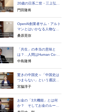
20歳の日系二世・三上弘文
の翻訳
門田隆将
OpenAI創業者サム・アルト
マンとはいかなる人物なの
か
桑原晃弥
「共生」の本当の意味と
は？…人間はHuman Co-
becoming
中島隆博
驚きの中国史～「中国史は
つまらない」という通説の
裏の波乱の真実
宮脇淳子
お金の「3大機能」とは何
か？ そしてお金のルーツ
とは？