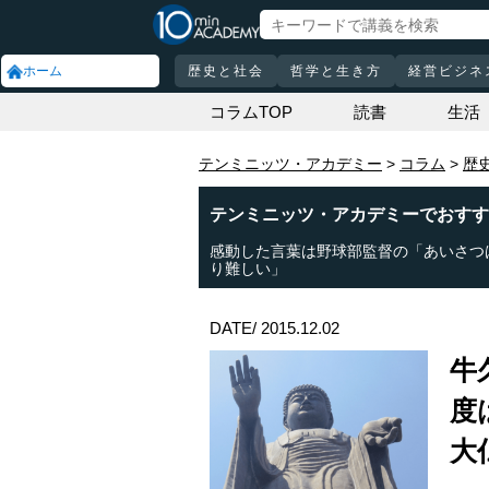
ホーム
歴史と社会
哲学と生き方
経営ビジネ
コラムTOP
読書
生活
テンミニッツ・アカデミー
コラム
歴
テンミニッツ・アカデミーでおすす
感動した言葉は野球部監督の「あいさつ
り難しい」
DATE/ 2015.12.02
牛
度
大