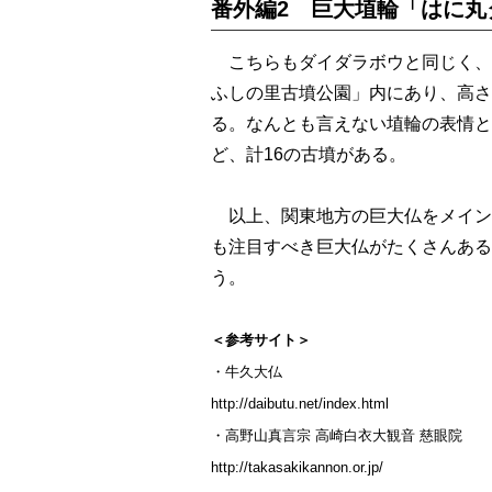
番外編2 巨大埴輪「はに丸
こちらもダイダラボウと同じく、
ふしの里古墳公園」内にあり、高さ
る。なんとも言えない埴輪の表情と
ど、計16の古墳がある。
以上、関東地方の巨大仏をメイン
も注目すべき巨大仏がたくさんある
う。
＜参考サイト＞
・牛久大仏
http://daibutu.net/index.html
・高野山真言宗 高崎白衣大観音 慈眼院
http://takasakikannon.or.jp/