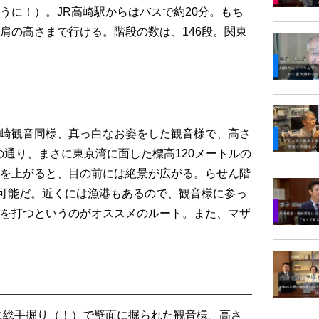
うに！）。JR高崎駅からはバスで約20分。もち
肩の高さまで行ける。階段の数は、146段。関東
崎観音同様、真っ白なお姿をした観音様で、高さ
前の通り、まさに東京湾に面した標高120メートルの
を上がると、目の前には絶景が広がる。らせん階
が可能だ。近くには漁港もあるので、観音様に参っ
を打つというのがオススメのルート。また、マザ
に総手掘り（！）で壁面に掘られた観音様。高さ