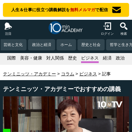
人生＆仕事に役立つ講義解説を
無料メルマガ
で配信
注目
ログイン
検索
芸術と文化
政治と経済
ホーム
歴史と社会
哲学と生き
活
国際
美容・健康
対人関係
歴史
ビジネス
経済
政治
テンミニッツ・アカデミー
コラム
ビジネス
記事
テンミニッツ・アカデミーでおすすめの講義