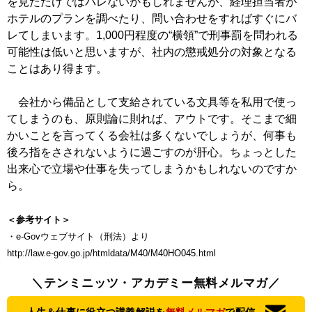
を見ただけではバレないかもしれませんが、経理担当者が
ホテルのプランを調べたり、問い合わせをすればすぐにバ
レてしまいます。1,000円程度の“横領”で刑事罰を問われる
可能性は低いと思いますが、社内の懲戒処分の対象となる
ことはあり得ます。
会社から備品として支給されている文具等を私用で使っ
てしまうのも、原則論に則れば、アウトです。そこまで細
かいことを言ってくる会社は多くないでしょうが、何事も
後ろ指をさされないように過ごすのが肝心。ちょっとした
出来心で立場や仕事を失ってしまうかもしれないのですか
ら。
＜参考サイト＞
・e-Govウェブサイト（刑法）より
http://law.e-gov.go.jp/htmldata/M40/M40HO045.html
＼テンミニッツ・アカデミー無料メルマガ／
人生＆仕事に役立つ講義解説を
無料メルマガ
で配信