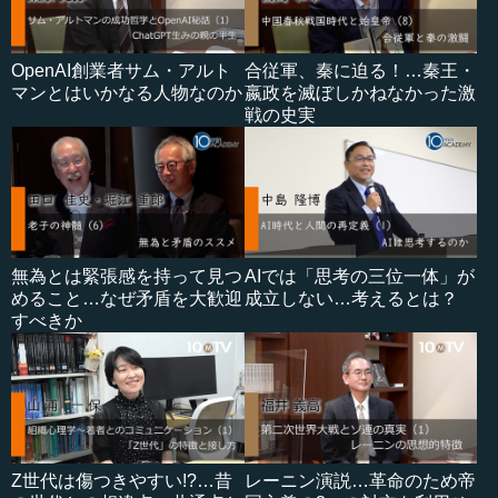
OpenAI創業者サム・アルト
合従軍、秦に迫る！…秦王・
マンとはいかなる人物なのか
嬴政を滅ぼしかねなかった激
戦の史実
無為とは緊張感を持って見つ
AIでは「思考の三位一体」が
めること…なぜ矛盾を大歓迎
成立しない…考えるとは？
すべきか
Z世代は傷つきやすい!?…昔
レーニン演説…革命のため帝