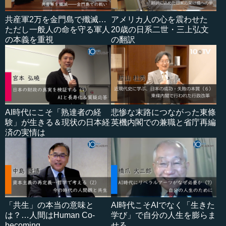
共産軍2万を金門島で殲滅…
アメリカ人の心を震わせた
ただし一般人の命を守る軍人
20歳の日系二世・三上弘文
の本義を重視
の翻訳
AI時代にこそ「熟達者の経
悲惨な末路につながった東條
験」が生きる＆現状の日本経
英機内閣での兼職と省庁再編
済の実情は
「共生」の本当の意味と
AI時代こそAIでなく「生きた
は？…人間はHuman Co-
学び」で自分の人生を膨らま
becoming
せる