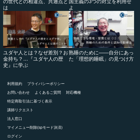
の世代との相違点、共通点と
国主義の3つの対立を利用せ
は
よ
ユダヤ人とは？なぜ差別？お
熟睡のために――自分にあっ
金持ち？…『ユダヤ人の歴
た「理想的睡眠」の見つけ方
史』に学ぶ
利用規約
プライバシーポリシー
お問い合わせ
よくあるご質問
対応機種
特定商取引法に基づく表示
講師リクエスト
法人窓口
マイメニュー削除(spモード決済)
ログイン