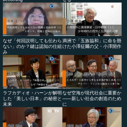
なぜ「何回説明しても伝わら
満洲で「五族協和」に命を懸
ない」のか？鍵は認知の仕組
けた小澤征爾の父・小澤開作
み
ラフカディオ・ハーンが解明
なぜ空海が現代社会に重要か
した「美しい日本」の秘密と
――新しい社会の創造のため
未来
に