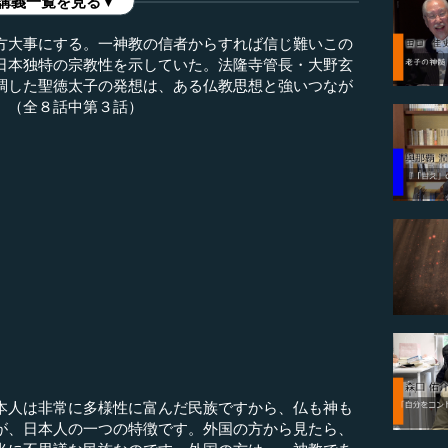
講義一覧を見る▼
方大事にする。一神教の信者からすれば信じ難いこの
日本独特の宗教性を示していた。法隆寺管長・大野玄
調した聖徳太子の発想は、ある仏教思想と強いつなが
。（全８話中第３話）
）
人は非常に多様性に富んだ民族ですから、仏も神も
が、日本人の一つの特徴です。外国の方から見たら、