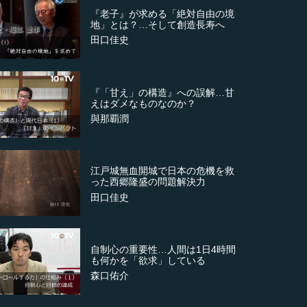
『老子』が求める「絶対自由の境
地」とは？…そして創造長寿へ
田口佳史
『「甘え」の構造』への誤解…甘
えはダメなものなのか？
與那覇潤
江戸城無血開城で日本の危機を救
った西郷隆盛の問題解決力
田口佳史
自制心の重要性…人間は1日4時間
も何かを「欲求」している
森口佑介