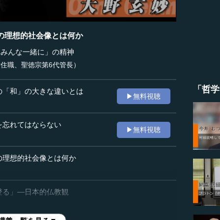
の理想的社会像とは何か
「みんな一緒に」の精神
世住職、聖徳宗第6代管長）
「哲学
の「和」の大きな違いとは
▶無料視聴
を忘れてはならない
▶無料視聴
の理想的社会像とは何か
登る」―日本的仏教観