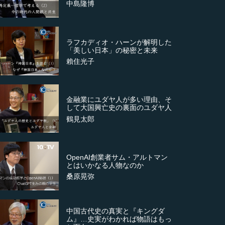
中島隆博
ラフカディオ・ハーンが解明した
「美しい日本」の秘密と未来
賴住光子
金融業にユダヤ人が多い理由、そ
して大国興亡史の裏面のユダヤ人
鶴見太郎
OpenAI創業者サム・アルトマン
とはいかなる人物なのか
桑原晃弥
中国古代史の真実と『キングダ
ム』…史実がわかれば物語はもっ