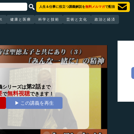
人生＆仕事に役立つ講義解説を
無料メルマガ
で配信
ス
健康と医療
科学と技術
芸術と文化
政治と経済
第2話
義シリーズは
まで
要
無料視聴
で
できます！
▶ この講義を再生