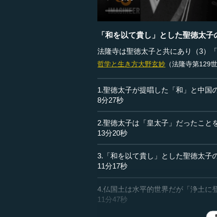
「和を以て貴し」とした聖徳太子
法隆寺は聖徳太子と共にあり（3）
哲学と生き方
大野玄妙
（法隆寺第129
1.聖徳太子が提唱した「和」と中国
8分27秒
2.聖徳太子は「皇太子」だったこと
13分20秒
3.「和を以て貴し」とした聖徳太子
11分17秒
4.仏国土は水平的世界だが「浄土に
11分47秒