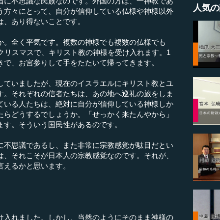
当に不思議な民族なのです。外国の方は、一神教であ
人気の
う方々にとって、自分が信仰している仏様や神様以外
は、あり得ないことです。
。全く平気です。複数の神様でも複数の仏様でも
クリスマスで、キリスト教の神様を受け入れます。1
きで、お宮参りして手をたたいて帰ってきます。
ていましたが、現在のイスラエルにキリスト教とユ
す。それぞれの信者たちは、あの地へ巡礼の旅をしま
ている人たちは、絶対に自分が信仰している神様しか
たらどうするでしょうか。「せっかく来たんやから」
ます。そういう国民性があるのです。
不思議であるし、また非常に宗教感覚が駄目だとい
は、それこそが日本人の宗教感覚なのです。それが、
言えるかと思います。
入れました。しかし、当然のようにそのまま神様の