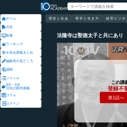
ホーム
歴史と社会
哲学と生き方
経営ビジネ
注目
法隆寺は聖徳太子と共にあり
新着
ランキング
を知る講義まとめ
編集長の見どころ
講師
ジャンル
この講
8月・9月
登録不
注目の新作講義
コラム
第1話へ
ログイン