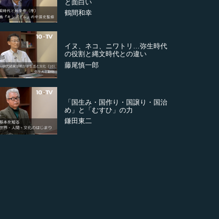
と面白い
鶴間和幸
イヌ、ネコ、ニワトリ…弥生時代
の役割と縄文時代との違い
藤尾慎一郎
「国生み・国作り・国譲り・国治
め」と「むすひ」の力
鎌田東二