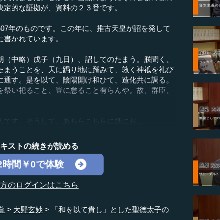
決定的な証拠が、資料の２３番です。
07年のものです。この年に、推古天皇が詔を発して
に書かれています。
（中略）戊子（九日）、詔してのたまう。朕聞く、
たまうことを、天に跼り地に蹐みて、敦く神祗を礼び
に通す。是を以て、陰陽開け和ひて、造化共に調る。
を祭い祀ること、豈に怠ること有らんや。故、群臣、
です。そうして、あちらこちらに既にお...
テキストの続きが読める
2時間￥0で体験
の方のログインはこちら
覧
大野玄妙
「和を以て貴し」とした聖徳太子の