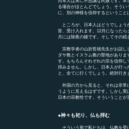
日本人は実に不思議な民族です。本
る場合がほとんどでしょう。そうい
に、別の神様を信仰するということ
ところが、日本人はどうでしょうか
皆、受け入れます。12月になったら
月には除夜の鐘です。そしてその続
宗教学者の山折哲雄先生がお話しし
ダヤ教とイスラム教の聖地がありま
す。もちろんそれぞれの宗を信仰し
拝みません。しかし、日本人が行っ
と、全てに行くでしょう。絶対行き
外国の方から見ると、それは非常に
うように見えるはずです。しかし実
日本の宗教性です。そういうことが
●神々も祀り、仏も拝む
そういう形で私たちは、仏教を受け