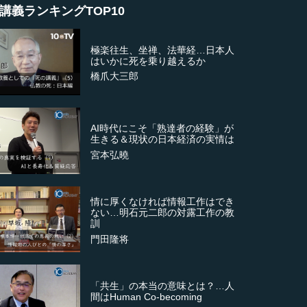
講義ランキングTOP10
極楽往生、坐禅、法華経…日本人
はいかに死を乗り越えるか
橋爪大三郎
AI時代にこそ「熟達者の経験」が
生きる＆現状の日本経済の実情は
宮本弘曉
情に厚くなければ情報工作はでき
ない…明石元二郎の対露工作の教
訓
門田隆将
「共生」の本当の意味とは？…人
間はHuman Co-becoming