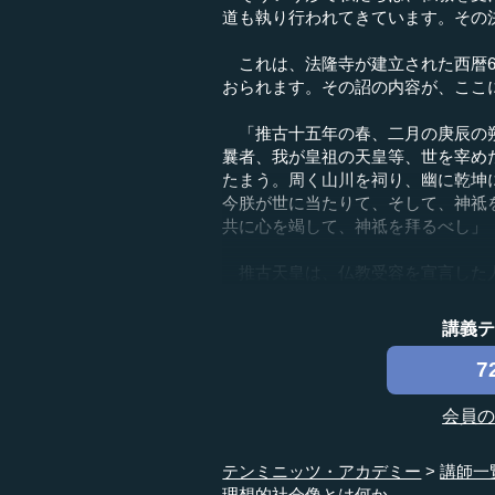
道も執り行われてきています。その
これは、法隆寺が建立された西暦6
おられます。その詔の内容が、ここ
「推古十五年の春、二月の庚辰の朔
曩者、我が皇祖の天皇等、世を宰め
たまう。周く山川を祠り、幽に乾坤
今朕が世に当たりて、そして、神祗
共に心を竭して、神祗を拜るべし」
推古天皇は、仏教受容を宣言した人
講義
7
会員
テンミニッツ・アカデミー
講師一
理想的社会像とは何か