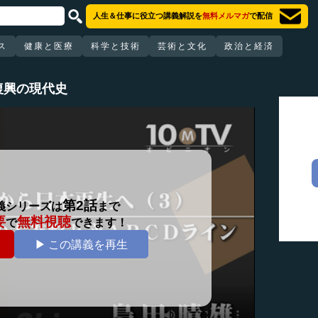
人生＆仕事に役立つ講義解説を
無料メルマガ
で配信
ス
健康と医療
科学と技術
芸術と文化
政治と経済
復興の現代史
第2話
義シリーズは
まで
要
無料視聴
で
できます！
▶ この講義を再生