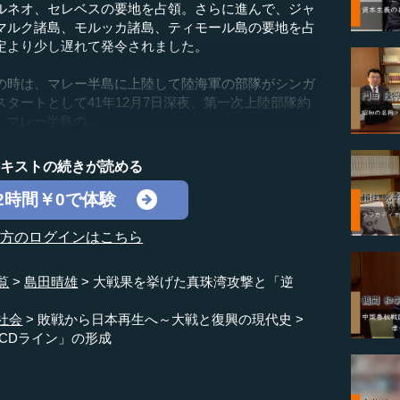
ルネオ、セレベスの要地を占領。さらに進んで、ジャ
マルク諸島、モルッカ諸島、ティモール島の要地を占
定より少し遅れて発令されました。
時は、マレー半島に上陸して陸海軍の部隊がシンガ
タートとして41年12月7日深夜、第一次上陸部隊約
マレー半島の...
テキストの続きが読める
2時間￥0で体験
の方のログインはこちら
覧
島田晴雄
大戦果を挙げた真珠湾攻撃と「逆
社会
敗戦から日本再生へ～大戦と復興の現代史
CDライン」の形成