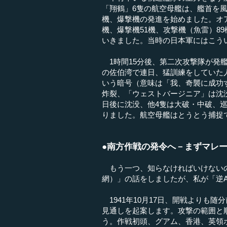
「翔鶴」6隻の航空母艦は、艦首を
機、爆撃機の発進を始めました。オア
機、爆撃機51機、攻撃機（魚雷）8
いきました。当時の日本軍にはこう
1時間15分後、第二次攻撃隊が発艦
の佐伯湾で連日、猛訓練をしていた
いう暗号（意味は「我、奇襲に成功
炸裂、「ウェストバージニア」は沈
日後に沈没、他4隻は大破・中破、巡
りました。航空母艦はとうとう捕捉
●南方作戦の発令へ－まずマレ
もう一つ、知らなければいけないの
網）」の話をしましたが、私が「逆
1941年10月17日、開戦よりも
見通しを起案します。攻撃の範囲と
う。作戦初頭、グアム、香港、英領