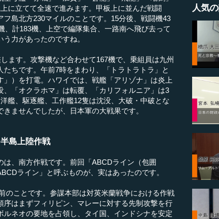
人気の
風上に立てて全速で進みます。甲板上に並んだ戦闘
フ島北方230マイルのことです。15分後、戦闘機43
9機、計183機、上空で編隊集合、一路南へ飛び去って
いう力があったのですね。
します。攻撃機など合わせて167機で、乗組員は九州
人たちです。午前7時をまわり、「トラトラトラ」と
す」）を打電。ハワイでは、戦艦「アリゾナ」は炎上
没、「オクラホマ」は転覆、「カリフォルニア」は3
洋艦、駆逐艦、工作艦12隻は沈没、大破・中破とな
できませんでしたが、日本軍の大戦果です。
ー半島上陸作戦
は、南方作戦です。前回「ABCDライン（包囲
ABCDライン」と呼ぶものが、実はあったのです。
随分前のことです。参謀本部は対英米蘭戦争における作戦
順序はまずフィリピン、マレーに対する先制攻撃を行
ボルネオの要地を占領し、タイ国、インドシナを安定