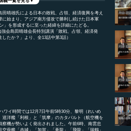
講義一覧を見る▼
島田晴雄氏による日本の敗戦、占領、経済復興を考え
撃に始まり、アジア南方侵攻で勝利し続けた日本軍
イン」を形成するに至った経緯を詳細にたどる。
7回勉強会島田晴雄会長特別講演「敗戦、占領、経済発
したか？」より、全13話中第3話）
）
、ハワイ時間では12月7日午前5時30分、黎明（れいめ
、巡洋艦「利根」と「筑摩」のカタパルト（航空機を
偵察機が勢いよく発出されました。午前6時、南雲忠
航空母艦「赤城」「加賀」「蒼龍」「飛龍」「瑞鶴」