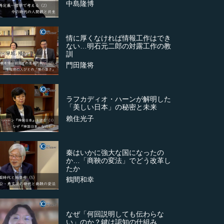
中島隆博
情に厚くなければ情報工作はでき
ない…明石元二郎の対露工作の教
訓
門田隆将
ラフカディオ・ハーンが解明した
「美しい日本」の秘密と未来
賴住光子
秦はいかに強大な国になったの
か…「商鞅の変法」でどう改革し
たか
鶴間和幸
なぜ「何回説明しても伝わらな
い」のか？鍵は認知の仕組み