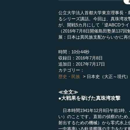
公立大学法人首都大学東京理事長・
るシリーズ講話。今回は、真珠湾攻
が、開戦5カ月にして「逆ABCDラ
（2016年7月8日開催島田塾第13
展：日本は異民族支配からいかに再生
時間：10分44秒
収録日：2016年7月8日
追加日：2017年7月17日
カテゴリー：
歴史・民族
日本史（大正～現代
≪全文≫
●大戦果を挙げた真珠湾攻撃
日本時間1941年12月8日午前1時
い）のことです。直前の偵察のため
射出するための機械）から零式水上
一中将率いる軌道艦隊の主力をなす