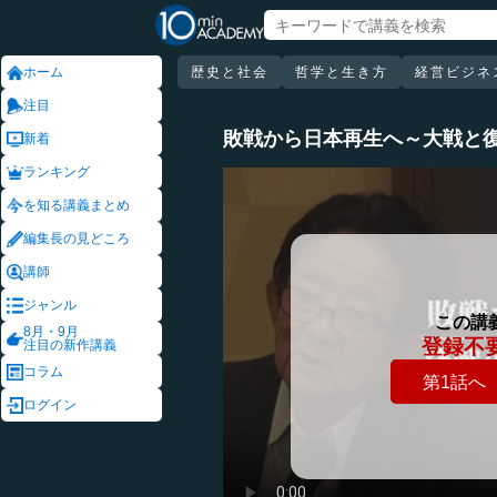
ホーム
歴史と社会
哲学と生き方
経営ビジネ
注目
敗戦から日本再生へ～大戦と
新着
ランキング
を知る講義まとめ
編集長の見どころ
講師
ジャンル
この講
8月・9月
登録不
注目の新作講義
コラム
第1話へ
ログイン