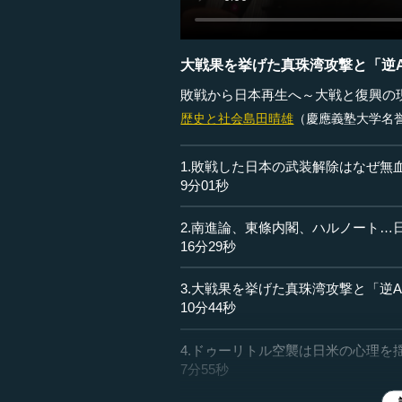
大戦果を挙げた真珠湾攻撃と「逆A
敗戦から日本再生へ～大戦と復興の現
歴史と社会
島田晴雄
（慶應義塾大学名
1.敗戦した日本の武装解除はなぜ無
9分01秒
2.南進論、東條内閣、ハルノート…
16分29秒
3.大戦果を挙げた真珠湾攻撃と「逆
10分44秒
4.ドゥーリトル空襲は日米の心理を
7分55秒