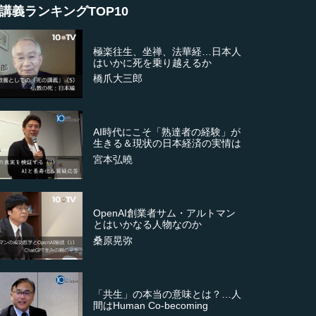
講義ランキングTOP10
極楽往生、坐禅、法華経…日本人
はいかに死を乗り越えるか
橋爪大三郎
AI時代にこそ「熟達者の経験」が
生きる＆現状の日本経済の実情は
宮本弘曉
OpenAI創業者サム・アルトマン
とはいかなる人物なのか
桑原晃弥
「共生」の本当の意味とは？…人
間はHuman Co-becoming