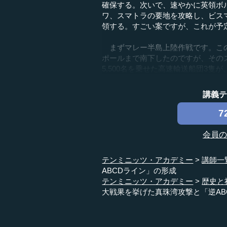
確保する。次いで、速やかに英領ボ
ワ、スマトラの要地を攻略し、ビス
領する。すごい案ですが、これが予
まずマレー半島上陸作戦です。この
ポールまで南下したのですが、そのス
5,500名を乗せた高速輸送船団3隻が、
講義
7
会員
テンミニッツ・アカデミー
講師一
ABCDライン」の形成
テンミニッツ・アカデミー
歴史と
大戦果を挙げた真珠湾攻撃と「逆AB