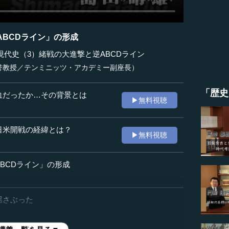
BCDライン」の形成
代史（3）緒戦の大進撃と逆ABCDライン
誉教授／テンミニッツ・アカデミー副座長）
「歴史
血だったか…その背景とは
▶無料視聴
日米開戦の経緯とは？
▶無料視聴
ABCDライン」の形成
揺さぶった