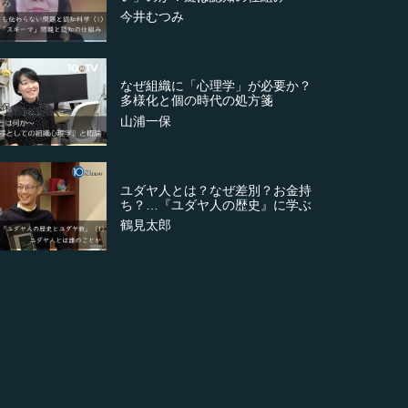
今井むつみ
なぜ組織に「心理学」が必要か？
多様化と個の時代の処方箋
山浦一保
ユダヤ人とは？なぜ差別？お金持
ち？…『ユダヤ人の歴史』に学ぶ
鶴見太郎