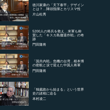
徳川家康の「天下泰平」デザイン
とは？…陣頭指揮とカリスマ性
片山杜秀
5200人の将兵を救え…米軍も称
賛した「キスカ島撤退作戦」の奇
跡
門田隆将
「国共内戦」危機の台湾…根本博
の密航と涙で迎えた中国人将軍
門田隆将
「独裁政から始まる」という世界
史の諸相に迫る
本村凌二