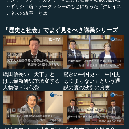
年頃。ヒッピアス...
～ギリシア編
デモクラシーのもとになった「クレイス
テネスの改革」とは
「歴史と社会」でまず見るべき講義シリーズ
織田信長の「天下」と
驚きの中国史～「中国史
は…最新研究で激変する
はつまらない」という通
人物像・時代像
説の裏の波乱の真実