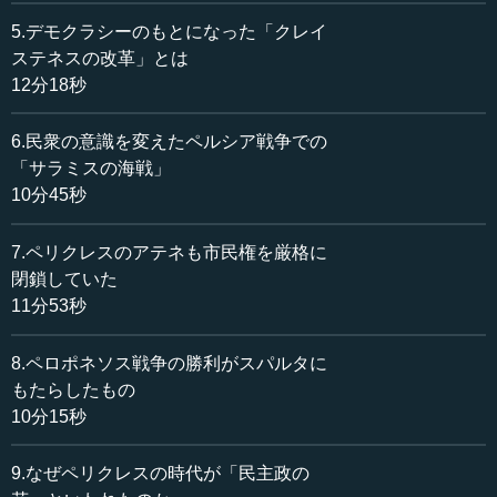
5.デモクラシーのもとになった「クレイ
本村 これは、いわばプライベートな問題です。この当時
ステネスの改革」とは
のギリシアはホモセクシャルが当たり前のような時代でし
12分18秒
たが、ヒッパルコスはそのホモセクシャルの関係の中に巻
き込まれてしまうのです。男同士の「三角関係」といいま
6.民衆の意識を変えたペルシア戦争での
しょうか、そのあおりで殺されてしまう、という偶然の出
「サラミスの海戦」
来事が起こったのです。お互いの勢力争いのなかで弟が亡
10分45秒
くなったというよりも、別のファクターによって弟が死ん
でしまったということです。
7.ペリクレスのアテネも市民権を厳格に
重要なことですが、二人でやっているときは、賢明な僭
閉鎖していた
主であった父親のペイシストラトスの意向をできる限り汲
11分53秒
もうとしていた時期でもあったのです。ところが、兄のヒ
ッピアスだけになってしまうと、自分の独善的な思いだけ
8.ペロポネソス戦争の勝利がスパルタに
を実現しようとする動きが出てきてしまいます。そのた
もたらしたもの
め、反対派の方から僭主であるヒッピアスを倒そうという
10分15秒
動きが出てきて、それが、「クレイステネスの改革」と呼
ばれる紀元前508年の改革になるわけです。
9.なぜペリクレスの時代が「民主政の