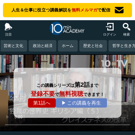
人生＆仕事に役立つ講義解説を
無料メルマガ
で配信
注目
ログイン
検索
芸術と文化
政治と経済
ホーム
歴史と社会
哲学と生き
第2話
この講義シリーズは
まで
登録不要
無料視聴
で
できます！
第1話へ
▶ この講義を再生