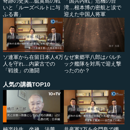
奇跡の史実…硫黄島の戦
「国共内戦」危機の台
いと「ルーズベルトに与
湾…根本博の密航と涙で
ふる書」
迎えた中国人将軍
ソ連軍から在留日本人4万
なぜ東郷平八郎はバルチ
人を守れ…内蒙古での
ック艦隊を対馬で迎え撃
「戦後」の激闘
ったのか？
人気の講義TOP10
極楽往生、坐禅、法華
共産軍2万を金門島で殲