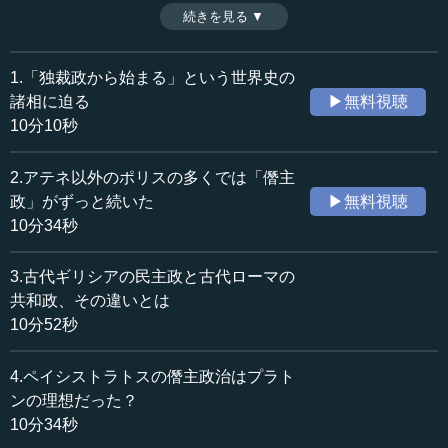
シーの源と呼ばれ、「陶片追放」でも有名なこの改革は、
続きを見る ▼
時間：12分18秒
アテネに何をもたらしたのだろうか。（全11話中第5話）
収録日：2019年12月3日
※インタビュアー：川上達史（テンミニッツTV編集長）
追加日：2020年3月21日
1.「独裁政から始まる」という世界史の
カテゴリー：
諸相に迫る
▶無料視聴
歴史・民族
西洋・中東史
10分10秒
≪全文≫
2.アテネ以外のポリスの多くでは「僭主
●ペイシストラトスの息子兄弟は、なぜ失脚したか
政」がずっと続いた
▶無料視聴
10分34秒
―― 前回は、ペイシストラトスによって制度が確立して
いく頃は、彼が民衆の支持を基盤にした独裁政を打ち立
3.古代ギリシアの民主政と古代ローマの
て、アテネの国力を増やしていった時代だというお話でし
共和政、その違いとは
た。
10分52秒
さて、その息子のヒッピアスとヒッパルコスのお話が前
4.ペイシストラトスの僭主政治はプラト
回ありましたが、弟のヒッパルコスが死んでしまったため
に、兄のヒッピアスのほうも崩れていくということでし
ンの理想だった？
た。ここは、具体的にはどういうような形で問題が起きて
10分34秒
きたのでしょうか。