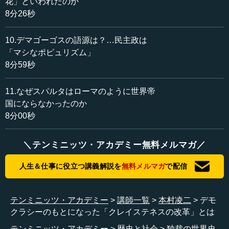
花」といわれたのか
8分26秒
●排除されたヒッピアスとペルシア戦争
10.デマゴーゴスの語源は？…民主政は
本村 ギリシアのポリスはローマとはかなり違っていたと
「マシなポピュリズム」
思いますが、当時アテネにいられなくなったヒッピアス
8分59秒
は、ペルシアに亡命していきます。その後、ペルシア戦争
が起こると、彼はアテネのどこが弱点かというようなこと
を、ペルシア側に平気で教えてしまいます。それが「マラ
11.なぜスパルタはローマのように世界帝
トンの上陸」の手引きになります。
国にならなかったのか
8分00秒
彼には、それによってアテネの特定の一派を追放し、自
分がまたアテネで返り咲こうとする気持ちもあったのかも
＼テンミニッツ・アカデミー無料メルマガ／
しれませんが、そういう大きな情報を平気で敵側に漏ら
す。これはペルシア側の話なので、ギリシア側のペルシア
人生＆仕事に役立つ講義解説を
無料メルマガ
で配信
戦争の記録ではヒッピアスの話はあまり出てきませんが、
陰ではそういうことが起こっていたのです。
テンミニッツ・アカデミー
講師一覧
本村凌二
デモ
―― 年代を見ると、本当に激動の様相を呈しています
クラシーのもとになった「クレイステネスの改革」とは
ね。ペイシストラトスが亡くなったのが紀元前の528年～7
テンミニッツ・アカデミー
歴史と社会
独裁の世界史