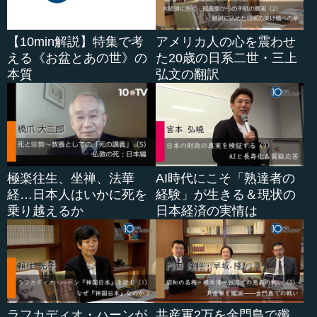
ろ、愛情のいいところ。そういうものを全部AIがやること
になる社会ができるということです。できなければ、人類
【10min解説】特集で考
アメリカ人の心を震わせ
は生き残れません。ではわれわれ旧人類のホモ・サピエン
える《お盆とあの世》の
た20歳の日系二世・三上
スが受け持つのは何かというと、悪いところだけです。
本質
弘文の翻訳
―― なるほど、悪いところだけ。
執行 悪いところとは、宇宙的な言葉で言うと「混沌」で
す。混沌。不合理。それから悪い意味の愛。
極楽往生、坐禅、法華
AI時代にこそ「熟達者の
―― なるほど。混沌、悪い意味の愛。
経…日本人はいかに死を
経験」が生きる＆現状の
乗り越えるか
日本経済の実情は
執行 科学や平等、民主主義、正義といったものでは解決
できない混沌が、われ...
ラフカディオ・ハーンが
共産軍2万を金門島で殲