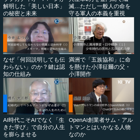
解明した「美しい日本」
滅…ただし一般人の命を
の秘密と未来
守る軍人の本義を重視
なぜ「何回説明しても伝
満洲で「五族協和」に命
わらない」のか？鍵は認
を懸けた小澤征爾の父・
知の仕組み
小澤開作
AI時代こそAIでなく「生
OpenAI創業者サム・アル
きた学び」で自分の人生
トマンとはいかなる人物
を膨らませる
なのか