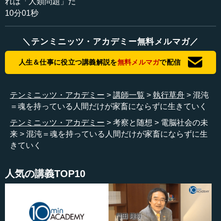
れは「人類問題」だ
10分01秒
執行 われわれはこれらを物質主義で、「自分たちの都
合」でしか使えませんでした。だから、われわれが頂点の
夢として民主主義を描いたなら、この夢を叶えるのがAIな
＼テンミニッツ・アカデミー無料メルマガ／
のです。
人生＆仕事に役立つ講義解説を
無料メルマガ
で配信
―― 夢を叶える強力なサポート手段が出てきたというこ
とですね。
テンミニッツ・アカデミー
講師一覧
執行草舟
混沌
＝魂を持っている人間だけが家畜にならずに生きていく
執行 そうです。いいほうの、ね。
テンミニッツ・アカデミー
考察と随想
電脳社会の未
―― いいほうの、ですね。
来
混沌＝魂を持っている人間だけが家畜にならずに生
きていく
執行 では、われわれ人類とAIがどのように共存していく
かですが、結論から言うとAIとロボットが、いいほうを全
人気の講義TOP10
部やります。
―― なるほど、いいほうを全部。
執行 知能とか民主主義、平等のいいところ、優しいとこ