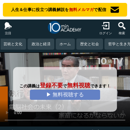
人生＆仕事に役立つ講義解説を
無料メルマガ
で配信
注目
ログイン
検索
芸術と文化
政治と経済
ホーム
歴史と社会
哲学と生き
登録不要
無料視聴
この講義は
で
できます！
▶ 無料視聴する