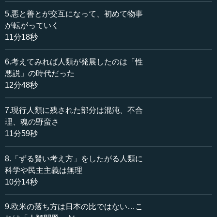
5.悪と善とが交互になって、初めて物事
執行 自由、平等、それから愛情、科学文明、正しく物
が転がっていく
（宇宙）を見る目、さらには宇宙の中の一環としてのわれ
11分18秒
われの位置を見る目、これらをキリスト教も仏教も全部説
いています。宗教を研究すればわかります。そして警告し
6.考えてみれば人類が発展したのは「性
たのが大宗教家です。
悪説」の時代だった
12分48秒
ところが、大宗教家が言ったことをわれわれは聞かず、
物質文明に走って、ここに来ているのです。よく考える
7.現行人類に残された部分は混沌、不合
と、平等や民主主義、科学的真実を遂行できるのは、今や
AIとロボットになっています。
理、魂の野蛮さ
11分59秒
AIとロボットは科学を遂行できるとわかっていなければ
ダメです。そして、科学を遂行できるということは、われ
8.「ずる賢い考え方」をしたがる人類に
われホモ・サピエンスが理想としてきた平等も実現できる
科学や民主主義は無理
し、民主的な考え方も実現できるということです。発展し
10分14秒
ていけば、ですが。
9.欧米の落ち方は日本の比ではない…こ
―― なるほど。