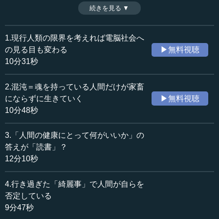
AIが受け持つ社会になっていくのではないか。人類が受け
続きを見る ▼
時間：10分48秒
持つのは混沌、不合理、つまり「悪いところ」を受け持
収録日：2023年8月2日
つ。この悪いところとは「魂」のことである。つまり人類
追加日：2023年9月22日
で魂を持つ人だけが家畜にならずに生きていくのである。
1.現行人類の限界を考えれば電脳社会へ
カテゴリー：
（全9話中第2話）
の見る目も変わる
▶無料視聴
哲学・思想
思想・随想
※インタビュアー：神藏孝之（テンミニッツTV論説主幹）
10分31秒
≪全文≫
2.混沌＝魂を持っている人間だけが家畜
●「いいところ」と「悪いところ」の分担は？
にならずに生きていく
▶無料視聴
10分48秒
執行 われわれは今、ホモ・サピエンスの頂点の文明とし
て、いいとか悪いは別にして、自由、平等、民主主義、科
3.「人間の健康にとって何がいいか」の
学を掲げています。これを現行人類が達成できるかできな
答えが「読書」？
いかというと、結論から言えば、まず絶対できません。
12分10秒
―― なるほど。絶対できないと。
4.行き過ぎた「綺麗事」で人間が自らを
執行 達成しようと思ったのが、昔の大宗教家です。
否定している
9分47秒
―― そうですか。大宗教家たち。