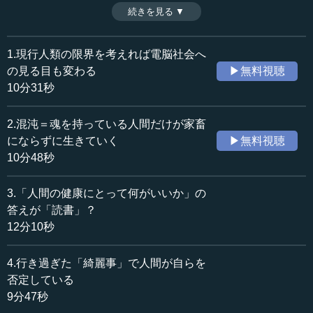
場から希望という善が生まれる。悪にはそれぐらい何かを
続きを見る ▼
時間：11分18秒
生み出すパワーがあり、だからこそ新しい世界でも悪は生
収録日：2023年8月2日
き残るのである。電脳社会となったら例えば、AIは人間の
追加日：2023年10月13日
ように誰かを助けるために自分が犠牲になって死ぬといっ
1.現行人類の限界を考えれば電脳社会へ
カテゴリー：
た、不合理なことはしない。そうした部分は人間が受け持
の見る目も変わる
▶無料視聴
哲学・思想
思想・随想
つことになろう。（全9話中第5話）
10分31秒
※インタビュアー：神藏孝之（テンミニッツTV論説主幹）
≪全文≫
2.混沌＝魂を持っている人間だけが家畜
●悪と善とが交互になって、初めて物事が転がってい
にならずに生きていく
▶無料視聴
く
10分48秒
執行 だから、今すでにもう人類滅亡を迎えているとわか
3.「人間の健康にとって何がいいか」の
っていない人は、自分がやっていない人、自分が家畜の人
答えが「読書」？
です。
12分10秒
―― なるほど。
4.行き過ぎた「綺麗事」で人間が自らを
否定している
執行 自分が家畜側になっていないなら、絶対この人類は
9分47秒
止まらないとわかります。