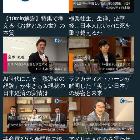
います。だから、私は悪を大切にしています。悪がない
と、善はありません。悪と善とが交互になって、初めて物
事が転がっていくのです。
【10min解説】特集で考
極楽往生、坐禅、法華
える《お盆とあの世》の
経…日本人はいかに死を
―― 動くわけですね。
本質
乗り越えるか
執行 これは中国古代哲学の陰陽五行の理論に基づいてい
ます。人類が生存できる唯一の希望がAIとロボットだと私
は言いましたが、その一つの後押しがこの（サンディア国
立研究所の）観測結果です。この研究所は原爆を作ったと
ころです。
AI時代にこそ「熟達者の
ラフカディオ・ハーンが
経験」が生きる＆現状の
解明した「美しい日本」
―― それも、すごいですね。
日本経済の実情は
の秘密と未来
執行 原爆と水爆を作って研究して、今はプラズマに移っ
ているそうです。プラズマ兵器です。
そうした場所で出てきたというのは、私の陰陽の理論で
言...
共産軍2万を金門島で殲
アメリカ人の心を震わせ