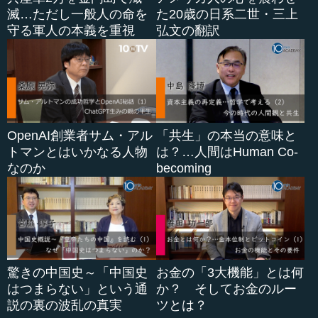
滅…ただし一般人の命を
た20歳の日系二世・三上
守る軍人の本義を重視
弘文の翻訳
OpenAI創業者サム・アル
「共生」の本当の意味と
トマンとはいかなる人物
は？…人間はHuman Co-
なのか
becoming
驚きの中国史～「中国史
お金の「3大機能」とは何
はつまらない」という通
か？ そしてお金のルー
説の裏の波乱の真実
ツとは？