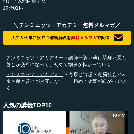
れは「人類問題」だ
いく。これがナノメートルの世界で観測されたわけです。
10分01秒
大変なことです。
―― すごい話ですね。
＼テンミニッツ・アカデミー無料メルマガ／
人生＆仕事に役立つ講義解説を
無料メルマガ
で配信
執行 金属の中に魂がある、心がある、意思があるという
ことです。これはロボット社会の第一歩が始まったという
ことです。サンディア国立研究所の研究結果は、一つのア
テンミニッツ・アカデミー
講師一覧
執行草舟
悪と
メリカの独立宣言のようなものです。アメリカの独立宣言
善とが交互になって、初めて物事が転がっていく
は民主主義の狼煙ですから、同じようなものです。
テンミニッツ・アカデミー
考察と随想
電脳社会の未
―― なるほど。それが上がったわけですね。
来
悪と善とが交互になって、初めて物事が転がってい
く
執行 そうです。
人気の講義TOP10
―― アメリカが発表したというのが面白いですね。
執行 面白いといえば、これも余談になってしまうけれど
も、私は物事の真実は陰と陽の関係で進むと昔から言って