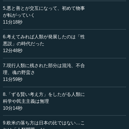
―― 確かにそうですね。
5.悪と善とが交互になって、初めて物事
が転がっていく
執行 その中で私がAIの話をしたかったのは、AIだけが、
11分18秒
われわれが家畜となっても生きられる可能性があるからで
す。人数は少ないですが、魂を維持している人間は共存で
6.考えてみれば人類が発展したのは「性
きます。
悪説」の時代だった
12分48秒
―― AIと共存できると。
7.現行人類に残された部分は混沌、不合
執行 ほとんどの人間は家畜になると思いますが、死には
理、魂の野蛮さ
しません。そういう唯一の希望をAIとロボット社会に感じ
11分59秒
ているのです。感じていたら40年たって、アメリカのサン
ディア国立研究所から、金属の自己修復の話が出てきた。
要するに、金属の中に魂があるということです。
8.「ずる賢い考え方」をしたがる人類に
科学や民主主義は無理
―― そうですね。
10分14秒
執行 そして意思がある。何の作用もしないのに、亀裂が
9.欧米の落ち方は日本の比ではない…こ
入ったときに金属がその亀裂を自分の力でどんどん直して