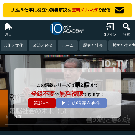
人生＆仕事に役立つ講義解説を
無料メルマガ
で配信
注目
ログイン
検索
芸術と文化
政治と経済
ホーム
歴史と社会
哲学と生き
第2話
この講義シリーズは
まで
登録不要
無料視聴
で
できます！
第1話へ
▶ この講義を再生