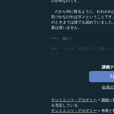
のがAIなのです。
だからAIに移るように、われわれ
気づかなければダメということです
のときまでは誰でも認めていました
葉は使いません。
―― はい。
執行 でも今、親が子どもを殴った
社会になった」と...
講義
7
会員
テンミニッツ・アカデミー
講師一
を否定している
テンミニッツ・アカデミー
考察と