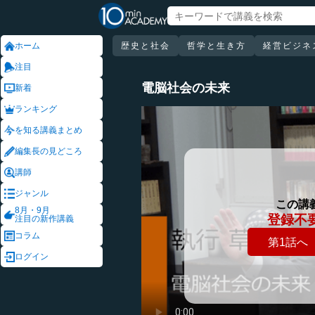
ホーム
歴史と社会
哲学と生き方
経営ビジネ
注目
電脳社会の未来
新着
ランキング
を知る講義まとめ
編集長の見どころ
講師
ジャンル
この講
8月・9月
登録不
注目の新作講義
コラム
第1話へ
ログイン