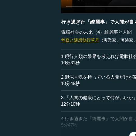
行き過ぎた「綺麗事」で人間が自
電脳社会の未来（4）綺麗事と人間
考察と随想
執行草舟
（実業家／著述家
1.現行人類の限界を考えれば電脳社
10分31秒
2.混沌＝魂を持っている人間だけが
10分48秒
3.「人間の健康にとって何がいいか
12分10秒
4.行き過ぎた「綺麗事」で人間が自
9分47秒