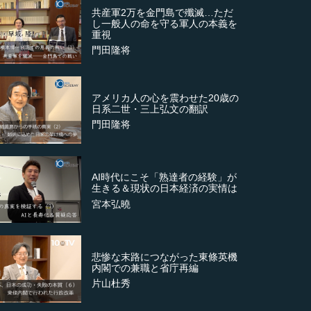
共産軍2万を金門島で殲滅…ただ
し一般人の命を守る軍人の本義を
重視
門田隆将
アメリカ人の心を震わせた20歳の
日系二世・三上弘文の翻訳
門田隆将
AI時代にこそ「熟達者の経験」が
生きる＆現状の日本経済の実情は
宮本弘曉
悲惨な末路につながった東條英機
内閣での兼職と省庁再編
片山杜秀