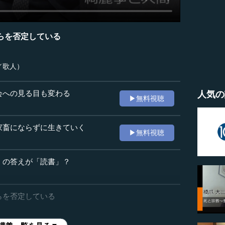
らを否定している
／歌人）
会への見る目も変わる
人気の
▶無料視聴
家畜にならずに生きていく
▶無料視聴
」の答えが「読書」？
らを否定している