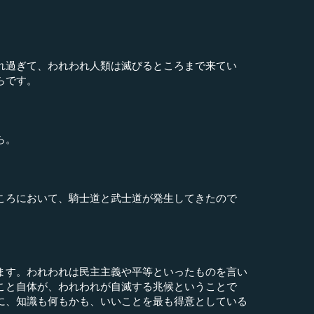
れ過ぎて、われわれ人類は滅びるところまで来てい
らです。
。
ら。
ころにおいて、騎士道と武士道が発生してきたので
ます。われわれは民主主義や平等といったものを言い
こと自体が、われわれが自滅する兆候ということで
に、知識も何もかも、いいことを最も得意としている