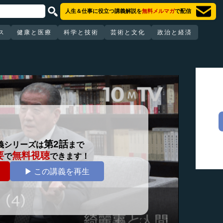
人生＆仕事に役立つ講義解説を
無料メルマガ
で配信
ス
健康と医療
科学と技術
芸術と文化
政治と経済
第2話
義シリーズは
まで
要
無料視聴
で
できます！
▶ この講義を再生