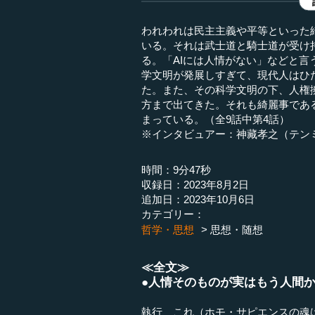
われわれは民主主義や平等といった
いる。それは武士道と騎士道が受け
る。「AIには人情がない」などと
学文明が発展しすぎて、現代人はひ
た。また、その科学文明の下、人権
方まで出てきた。それも綺麗事であ
まっている。（全9話中第4話）
※インタビュアー：神藏孝之（テン
時間：9分47秒
収録日：2023年8月2日
追加日：2023年10月6日
カテゴリー：
哲学・思想
思想・随想
≪全文≫
●人情そのものが実はもう人間
執行 これ（ホモ・サピエンスの魂