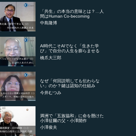
「共生」の本当の意味とは？…人
間はHuman Co-becoming
中島隆博
AI時代こそAIでなく「生きた学
び」で自分の人生を膨らませる
橋爪大三郎
なぜ「何回説明しても伝わらな
い」のか？鍵は認知の仕組み
今井むつみ
満洲で「五族協和」に命を懸けた
小澤征爾の父・小澤開作
小澤俊夫