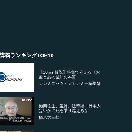
講義ランキングTOP10
【10min解説】特集で考える《お
盆とあの世》の本質
テンミニッツ・アカデミー編集部
極楽往生、坐禅、法華経…日本人
はいかに死を乗り越えるか
橋爪大三郎