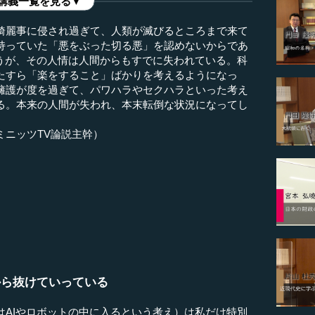
講義一覧を見る▼
綺麗事に侵され過ぎて、人類が滅びるところまで来て
持っていた「悪をぶった切る悪」を認めないからであ
言うが、その人情は人間からもすでに失われている。科
たすら「楽をすること」ばかりを考えるようになっ
擁護が度を過ぎて、パワハラやセクハラといった考え
る。本来の人間が失われ、本末転倒な状況になってし
ミニッツTV論説主幹）
から抜けていっている
はAIやロボットの中に入るという考え）は私だけ特別