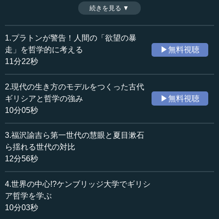
から入ってきた新しい学問を一斉に勉強したことだ。一
続きを見る ▼
時間：12分56秒
方、夏目漱石をはじめとする第二あるいは第三世代は、個
収録日：2023年7月28日
人の内面に深く入っていくことになる、いわば揺れながら
追加日：2023年10月14日
進む世代である。今回はその違いについて触れるととも
1.プラトンが警告！人間の「欲望の暴
カテゴリー：
に、ギリシアにおけるペリクレスの位置づけを知り、現代
走」を哲学的に考える
▶無料視聴
哲学・思想
西洋哲学
政治と照合していく。（全6話中第3話）
11分22秒
※インタビュアー：神藏孝之（テンミニッツTV論説主幹）
歴史・民族
歴史・民族一般
教育
リーダー教育
2.現代の生き方のモデルをつくった古代
ギリシアと哲学の強み
▶無料視聴
≪全文≫
10分05秒
●東大哲学科の伝統…明治期に哲学を学んだ慧眼
3.福沢諭吉ら第一世代の慧眼と夏目漱石
―― 先生のお部屋（東京大学文学部哲学研究室）を見に
ら揺れる世代の対比
行ったときに教えていただいた話では、1877年の東京大学
12分56秒
設立の年に、すでに哲学科があったということでした。お
話の中では、西周（にし・あまね）はもともと幕命で法律
4.世界の中心!?ケンブリッジ大学でギリシ
を学ぶためにオランダへ行かされた。そして、その後ろ側
ア哲学を学ぶ
にあるものを知るために、ギリシア・ローマの哲学、ある
10分03秒
いはキリスト教を学ぶことが大事だと気づき、「（法律と