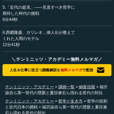
哲学）両方勉強させてくれ」と言ったということでした。
これは、すごいことですね。
5.「近代の超克」――見直すべき哲学に
期待した時代の挑戦
納富 いやいや、驚くべきですが、日本の伝統や文化は本
6分44秒
来そういうものです。つまり、自分が見ているものがどの
ぐらい深いか、あるいは裏に何があるかが見えてしまう。
6.西郷隆盛、ガリレオ…偉人伝が教えて
今の自分はこの辺でやっているけれども、実はここまで
くれた人間のモデル
（深いところに基礎が）あると（見える）。その感覚が重
12分41秒
要で、目の前のものをどうこなすかという話ではない。奥
がどこまであるかが見えないと、手前ができないというこ
とではないかと思います。
＼テンミニッツ・アカデミー無料メルマガ／
人生＆仕事に役立つ講義解説を
無料メルマガ
で配信
（江戸時代の）学問のレベルも、今の日本からみると儒
学や国学は訓詁的に見えますが、そこで徹底的にそういう
教育がされていたということだと思います。
テンミニッツ・アカデミー
講師一覧
納富信留
福沢
諭吉ら第一世代の慧眼と夏目漱石ら揺れる世代の対比
―― 哲学科では、最初の頃に岡倉天心がいたり嘉納治五
郎がいたり、すごい人たちばかりですね。
テンミニッツ・アカデミー
哲学と生き方
哲学の役割
と近代日本の挑戦
福沢諭吉ら第一世代の慧眼と夏目漱
納富 そうですね。哲学科には、井上円了や清沢満之、大
石ら揺れる世代の対比