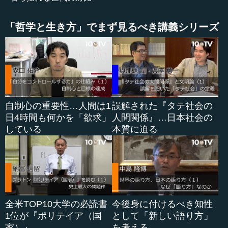
西祝などのすごい人たちもいました。哲学といっても、哲
学だけを勉強していたわけではないところがまた面白い。
「哲学と生き方」でまず見るべき講義シリーズ
そのようなお話をさせていただきましたが、やはり幕末か
ら明治に入り、日本が西洋に追いついてがんばろうとなっ
た時に、みんなが哲学を一斉に勉強したのは、本当に慧眼
だと思います。
●造語を多数生み出した明治初期の日本
自制心の重要性…人間は1
誤解された『タテ社会の
日4時間も何かを「欲求」
人間関係』…日本社会の
納富 そうした中、造語として新しい単語（哲学用語）を
している
本質に迫る
つくるわけです。それらは今、中国人や韓国人から注目さ
れています。井上哲次郎などを中心に『哲学字彙（じ
い）』という用語集ないし辞書が編纂されましたが（初版
1881年）、それを元にして中国や韓国で今も用いる西洋哲
学の翻訳語が、全てではないにしろ東アジア中で共有され
ています。日本にそういう適応力のようなものがあったの
全米TOP10大学の必読書
今後身に付けるべき知性
は驚きだと思います。
1位が『ポリテイア（国
として「新しい語り方」
家）』
を考える