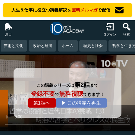
人生＆仕事に役立つ講義解説を
無料メルマガ
で配信
注目
ログイン
検索
芸術と文化
政治と経済
ホーム
歴史と社会
哲学と生き
第2話
この講義シリーズは
まで
登録不要
無料視聴
で
できます！
第1話へ
▶ この講義を再生