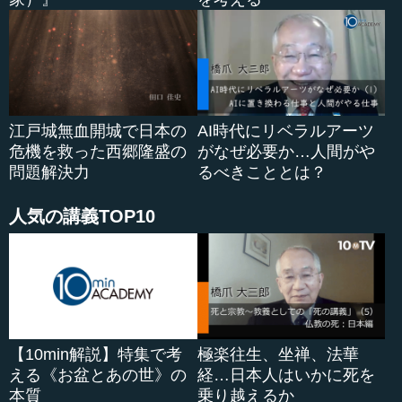
―― 「経済」にしても、「議会」にしても、「演説」に
しても、それはすごいクリエイティビティですね。和製漢
語みたいなも...
江戸城無血開城で日本の
AI時代にリベラルアーツ
危機を救った西郷隆盛の
がなぜ必要か…人間がや
問題解決力
るべきこととは？
人気の講義TOP10
【10min解説】特集で考
極楽往生、坐禅、法華
える《お盆とあの世》の
経…日本人はいかに死を
本質
乗り越えるか