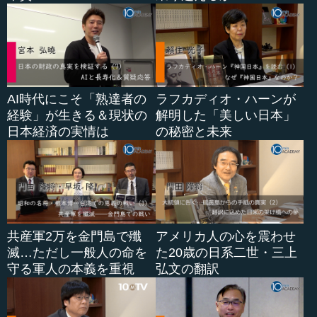
AI時代にこそ「熟達者の
ラフカディオ・ハーンが
経験」が生きる＆現状の
解明した「美しい日本」
日本経済の実情は
の秘密と未来
共産軍2万を金門島で殲
アメリカ人の心を震わせ
滅…ただし一般人の命を
た20歳の日系二世・三上
守る軍人の本義を重視
弘文の翻訳