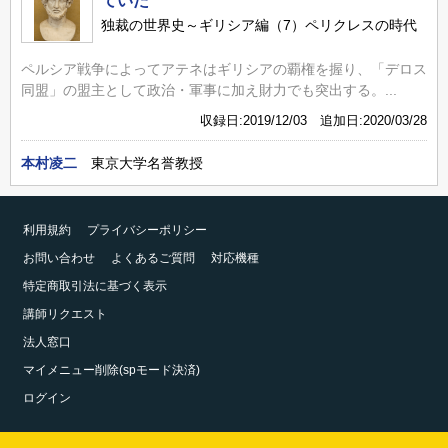
ていた
独裁の世界史～ギリシア編（7）ペリクレスの時代
ペルシア戦争によってアテネはギリシアの覇権を握り、「デロス
同盟」の盟主として政治・軍事に加え財力でも突出する。...
収録日:2019/12/03 追加日:2020/03/28
本村凌二
東京大学名誉教授
利用規約
プライバシーポリシー
お問い合わせ
よくあるご質問
対応機種
特定商取引法に基づく表示
講師リクエスト
法人窓口
マイメニュー削除(spモード決済)
ログイン