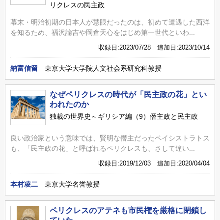
リクレスの民主政
幕末・明治初期の日本人が慧眼だったのは、初めて遭遇した西洋
を知るため、福沢諭吉や岡倉天心をはじめ第一世代といわ...
収録日:2023/07/28 追加日:2023/10/14
納富信留
東京大学大学院人文社会系研究科教授
なぜペリクレスの時代が「民主政の花」とい
われたのか
独裁の世界史～ギリシア編（9）僭主政と民主政
良い政治家という意味では、賢明な僭主だったペイシストラトス
も、「民主政の花」と呼ばれるペリクレスも、さして違い...
収録日:2019/12/03 追加日:2020/04/04
本村凌二
東京大学名誉教授
ペリクレスのアテネも市民権を厳格に閉鎖し