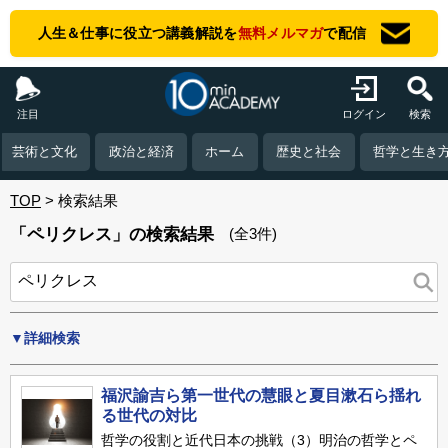
人生＆仕事に役立つ講義解説を
無料メルマガ
で配信
注目
ログイン
検索
芸術と文化
政治と経済
ホーム
歴史と社会
哲学と生き
TOP
検索結果
「ペリクレス」の検索結果
(全3件)
▼詳細検索
福沢諭吉ら第一世代の慧眼と夏目漱石ら揺れ
る世代の対比
哲学の役割と近代日本の挑戦（3）明治の哲学とペ