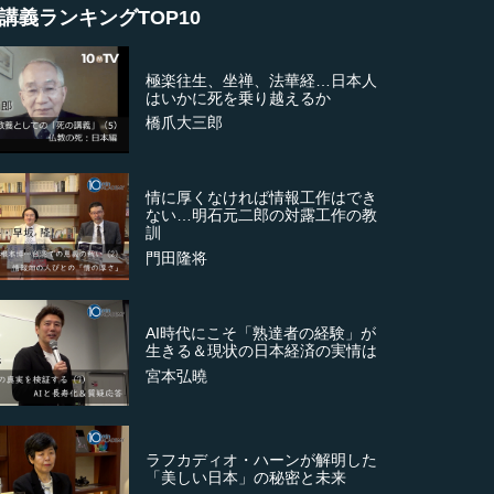
講義ランキングTOP10
極楽往生、坐禅、法華経…日本人
はいかに死を乗り越えるか
橋爪大三郎
情に厚くなければ情報工作はでき
ない…明石元二郎の対露工作の教
訓
門田隆将
AI時代にこそ「熟達者の経験」が
生きる＆現状の日本経済の実情は
宮本弘曉
ラフカディオ・ハーンが解明した
「美しい日本」の秘密と未来