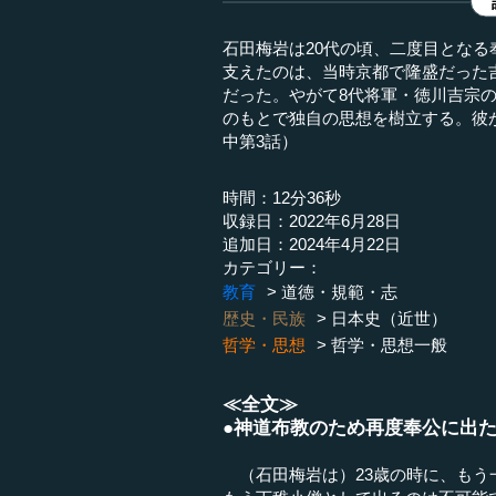
石田梅岩は20代の頃、二度目とな
支えたのは、当時京都で隆盛だった
だった。やがて8代将軍・徳川吉宗の
のもとで独自の思想を樹立する。彼が
中第3話）
時間：12分36秒
収録日：2022年6月28日
追加日：2024年4月22日
カテゴリー：
教育
道徳・規範・志
歴史・民族
日本史（近世）
哲学・思想
哲学・思想一般
≪全文≫
●神道布教のため再度奉公に出
（石田梅岩は）23歳の時に、もう