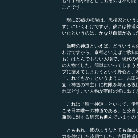
もう丁稚小僧として出るのは不可能
ことです。
現に23歳の梅岩は、黒柳家という
す）にいくわけですが、彼には神道
いたというのは、かなり自信があっ
当時の神道といえば、どういうもの
わけですから、京都といえばご承知
も）はとんでもない人物で、現代の
の人物でした。簡単にいってしまう
プに据えてしまおうという野心と、
「これでもか」というように、吉田
宜（神道の神主）に権限を与える役
れほどすごい人物が室町の頃に出て
これは「唯一神道」といって、伊勢
こそ日本唯一の神道である」と公言
兼倶に対する研究も進んでいますの
ともあれ、彼のようなとても面白い
力を伸ばした時期でした。吉田神道