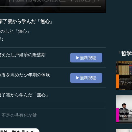
栗了雲から学んだ「無心」
教の志と「無心」
家）
「哲学
与えた江戸経済の隆盛期
▶無料視聴
教養を高めた少年期の体験
▶無料視聴
栗了雲から学んだ「無心」
、不足の共有化が鍵