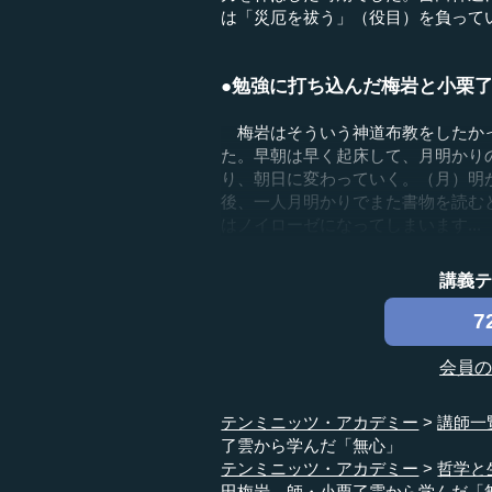
は「災厄を祓う」（役目）を負って
●勉強に打ち込んだ梅岩と小栗
梅岩はそういう神道布教をしたかっ
た。早朝は早く起床して、月明かり
り、朝日に変わっていく。（月）明
後、一人月明かりでまた書物を読むと
はノイローゼになってしまいます...
講義
7
会員
テンミニッツ・アカデミー
講師一
了雲から学んだ「無心」
テンミニッツ・アカデミー
哲学と
田梅岩、師・小栗了雲から学んだ「