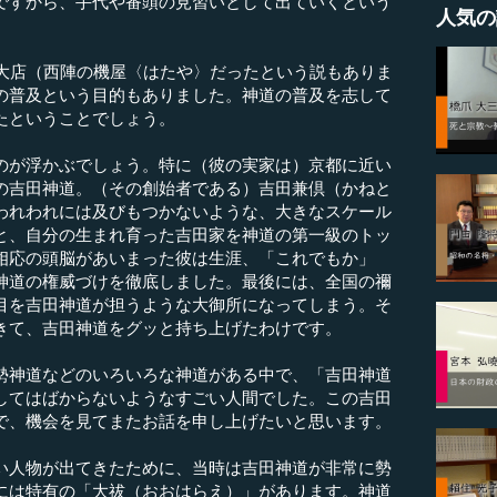
ですから、手代や番頭の見習いとして出ていくという
人気の
大店（西陣の機屋〈はたや〉だったという説もありま
の普及という目的もありました。神道の普及を志して
たということでしょう。
が浮かぶでしょう。特に（彼の実家は）京都に近い
の吉田神道。（その創始者である）吉田兼倶（かねと
われわれには及びもつかないような、大きなスケール
と、自分の生まれ育った吉田家を神道の第一級のトッ
相応の頭脳があいまった彼は生涯、「これでもか」
神道の権威づけを徹底しました。最後には、全国の禰
目を吉田神道が担うような大御所になってしまう。そ
きて、吉田神道をグッと持ち上げたわけです。
神道などのいろいろな神道がある中で、「吉田神道
してはばからないようなすごい人間でした。この吉田
で、機会を見てまたお話を申し上げたいと思います。
人物が出てきたために、当時は吉田神道が非常に勢
には特有の「大祓（おおはらえ）」があります。神道