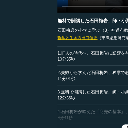
無料で開講した石田梅岩、師・小
石田梅岩の心学に学ぶ（3）神道布
哲学と生き方
田口佳史
（東洋思想研究
1.町人の時代へ、石田梅岩に影響を
10分35秒
2.失敗から学んだ石田梅岩、独学で
11分01秒
3.無料で開講した石田梅岩、師・小
12分36秒
4.石田梅岩が唱えた「商売の基本」
9分41秒