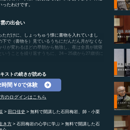
いったわけです。
了雲の出会い
ただけに、しょっちゅう懐に書物を入れていまし
の下で（書物を）見ているうちにだんだん月がなくな
かりが変わるほどの早朝から勉強し、夜は全員が就寝
いうことを繰り返すうちに、24～25歳から27歳頃に
テキストの続きが読める
2時間￥0で体験
の方のログインはこちら
覧
田口佳史
無料で開講した石田梅岩、師・小栗
生き方
石田梅岩の心学に学ぶ
無料で開講した石
無心」