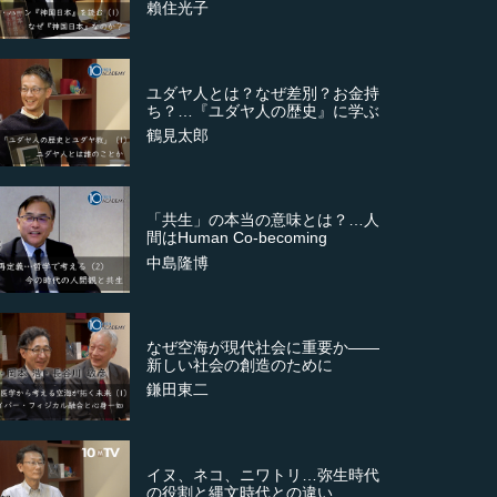
賴住光子
ユダヤ人とは？なぜ差別？お金持
ち？…『ユダヤ人の歴史』に学ぶ
鶴見太郎
「共生」の本当の意味とは？…人
間はHuman Co-becoming
中島隆博
なぜ空海が現代社会に重要か――
新しい社会の創造のために
鎌田東二
イヌ、ネコ、ニワトリ…弥生時代
の役割と縄文時代との違い