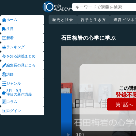
ホーム
歴史と社会
哲学と生き方
経営ビジネ
注目
石田梅岩の心学に学ぶ
新着
ランキング
を知る講義まとめ
編集長の見どころ
講師
ジャンル
この講
8月・9月
登録不
注目の新作講義
コラム
第1話へ
ログイン