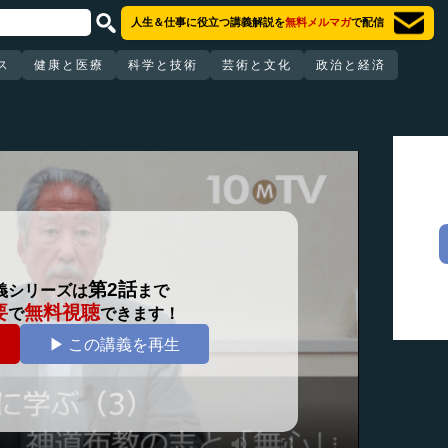
人生＆仕事に役立つ講義解説を
無料メルマガ
で配信
ス
健康と医療
科学と技術
芸術と文化
政治と経済
第2話
義シリーズは
まで
要
無料視聴
で
できます！
▶ この講義を再生