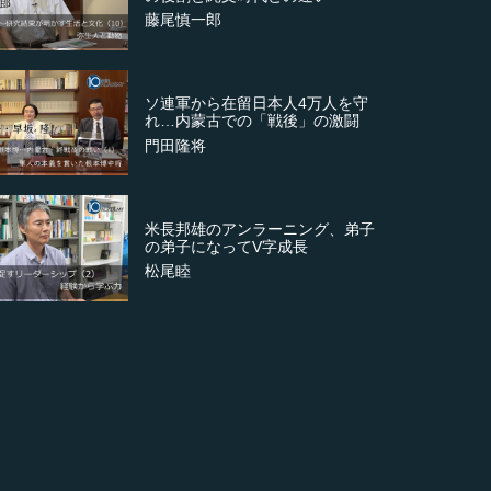
藤尾慎一郎
ソ連軍から在留日本人4万人を守
れ…内蒙古での「戦後」の激闘
門田隆将
米長邦雄のアンラーニング、弟子
の弟子になってV字成長
松尾睦