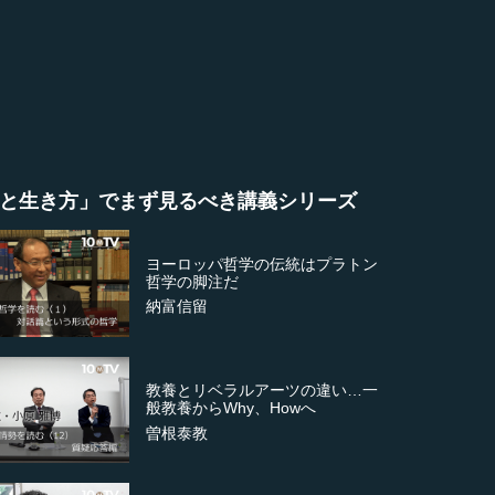
と生き方」でまず見るべき講義シリーズ
ヨーロッパ哲学の伝統はプラトン
哲学の脚注だ
納富信留
教養とリベラルアーツの違い…一
般教養からWhy、Howへ
曽根泰教