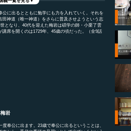
講義一覧を見る▼
る奉公に出るとともに勉学にも力を入れていく。それを
吉田神道（唯一神道）をさらに普及させようという志
世となり、40代を迎えた梅岩は碩学の師・小栗了雲
講席を開くのは1729年、45歳の頃だった。（全9話
た梅岩
一度奉公に出ます。23歳で奉公に出るということは、