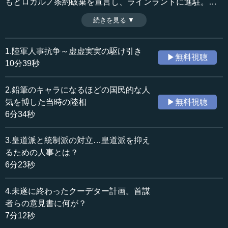
もとロカルノ条約破棄を宣言し、ラインラントに進駐。ソ
連は五カ年計画で工業化と近代化を推し進め、極東での軍
続きを見る ▼
時間：2分39秒
備を拡張したのみならず、コミンテルンが思想戦でシナを
収録日：2015年1月19日
反日に煽り立て、アメリカではプロテスタント教会の牧師
追加日：2015年9月3日
たちを通じて、シナで民族自決の美名のもとに反日運動を
1.陸軍人事抗争～虚虚実実の駆け引き
▶無料視聴
カテゴリー：
煽り、満洲の独立に徹底的に反対した。上智大学名誉教
10分39秒
歴史・民族
日本史（大正～現代）
授・渡部昇一氏によるシリーズ「本当のことがわかる昭和
史」第四章・第１１回。
2.鉛筆のキャラになるほどの国民的な人
≪全文≫
気を博した当時の陸相
▶無料視聴
二・二六事件と前後して、国際情勢も急速に変わりつつ
6分34秒
あった。
3.皇道派と統制派の対立…皇道派を抑え
第一次世界大戦に敗れたドイツは、ベルサイユ条約で全
るための人事とは？
植民地と本土の約１割を失い、陸軍兵力１０万人以下、海
6分23秒
軍の大幅な削減、航空機および戦車、潜水艦の保有禁止な
ど軍備を厳しく制限されたほか、１３２０億金マルクとい
う膨大な賠償金を支払わなければならなくなった。
4.未遂に終わったクーデター計画。首謀
者らの意見書に何が？
さらに、ベルサイユ条約調印後、ラインラント（ドイツ
7分12秒
西部のライン川沿岸地域）の緊張緩和と安全保障を確立す