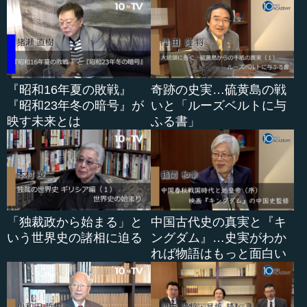
『昭和16年夏の敗戦』
奇跡の史実…硫黄島の戦
『昭和23年冬の暗号』が
いと「ルーズベルトに与
映す未来とは
ふる書」
「独裁政から始まる」と
中国古代史の真実と『キ
いう世界史の諸相に迫る
ングダム』…史実がわか
れば物語はもっと面白い