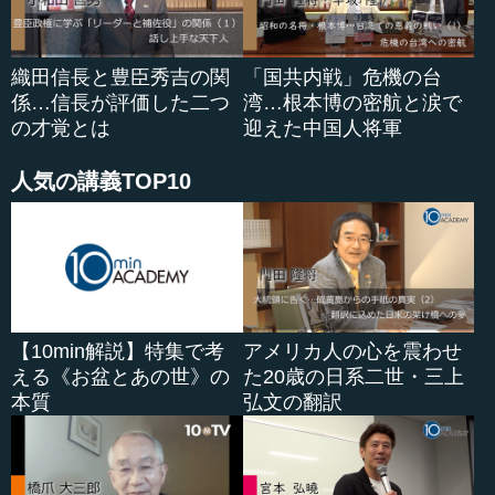
織田信長と豊臣秀吉の関
「国共内戦」危機の台
係…信長が評価した二つ
湾…根本博の密航と涙で
の才覚とは
迎えた中国人将軍
人気の講義TOP10
【10min解説】特集で考
アメリカ人の心を震わせ
える《お盆とあの世》の
た20歳の日系二世・三上
本質
弘文の翻訳