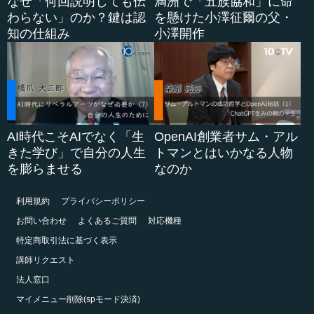
なぜ「何回説明しても伝
満洲で「五族協和」に命
わらない」のか？鍵は認
を懸けた小澤征爾の父・
知の仕組み
小澤開作
AI時代こそAIでなく「生
OpenAI創業者サム・アル
きた学び」で自分の人生
トマンとはいかなる人物
を膨らませる
なのか
利用規約
プライバシーポリシー
お問い合わせ
よくあるご質問
対応機種
特定商取引法に基づく表示
講師リクエスト
法人窓口
マイメニュー削除(spモード決済)