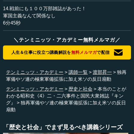
14.戦前にも１００万部雑誌があった！
軍国主義なんて関係なし
6分45秒
＼テンミニッツ・アカデミー無料メルマガ／
人生＆仕事に役立つ講義解説を
無料メルマガ
で配信
テンミニッツ・アカデミー
講師一覧
渡部昇一
独再
軍備やソ連の極東軍備拡張に加え米ソの反日扇動
テンミニッツ・アカデミー
歴史と社会
本当のことが
わかる昭和史《4》二・二六事件と国民大衆雑誌『キン
グ』
独再軍備やソ連の極東軍備拡張に加え米ソの反日
扇動
「歴史と社会」でまず見るべき講義シリーズ