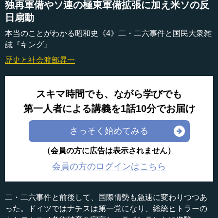
独再軍備やソ連の極東軍備拡張に加え米ソの反
日扇動
本当のことがわかる昭和史《4》二・二六事件と国民大衆雑
誌『キング』
歴史と社会
渡部昇一
スキマ時間でも、ながら学びでも
第一人者による講義を1話10分でお届け
さっそく始めてみる
（会員の方に広告は表示されません）
会員の方のログインはこちら
二・二六事件と前後して、国際情勢も急速に変わりつつあ
った。ドイツではナチスは第一党になり、総統ヒトラーの