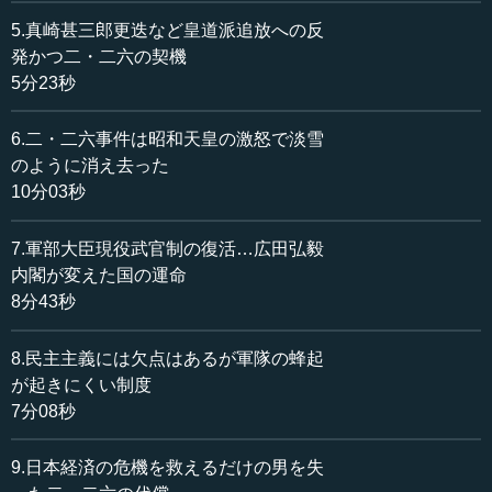
るために、１９２５年（大正１４）１２月にロカルノ条約
5.真崎甚三郎更迭など皇道派追放への反
が調印された。同条約のうち、ドイツ、ベルギー、フラン
発かつ二・二六の契機
ス、イギリス、イタリアの五カ国で結ばれたライン協定で
5分23秒
は、ラインラントの現状維持や不可侵などの集団的安全保
障、紛争の平和的解決などが定められた。
6.二・二六事件は昭和天皇の激怒で淡雪
のように消え去った
ところが世界恐慌下、このような苦境に対してドイツ国
10分03秒
内の反発が急速に高まる。この気運を捉えたヒトラー率い
るナチス（国家社会主義ドイツ労働者党）は、昭和７年
（１９３２）７月の選挙で国会の第一党となる。そして、
7.軍部大臣現役武官制の復活…広田弘毅
翌昭和８年（１９３３）１月に、ヒトラーは首相となる。
内閣が変えた国の運命
さらにその翌年（昭和９年〈１９３４〉）８月には総統と
8分43秒
して独裁者の地位を確立した。
8.民主主義には欠点はあるが軍隊の蜂起
ヒトラーは国家社会主義的な統制経済で経済を立て直し
が起きにくい制度
つつ、次々と強硬策を打ち出していく。昭和１０年（１９
7分08秒
３５）３月には再軍備宣言を行ない、二・二六事件が起こ
った昭和１１年（１９３６）３月７日には、ロカルノ条約
9.日本経済の危機を救えるだけの男を失
破棄を宣言し、ラインラントに進駐したのである。