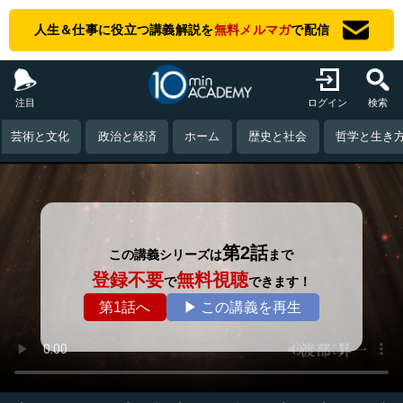
人生＆仕事に役立つ講義解説を
無料メルマガ
で配信
注目
ログイン
検索
芸術と文化
政治と経済
ホーム
歴史と社会
哲学と生き
第2話
この講義シリーズは
まで
登録不要
無料視聴
で
できます！
第1話へ
▶ この講義を再生