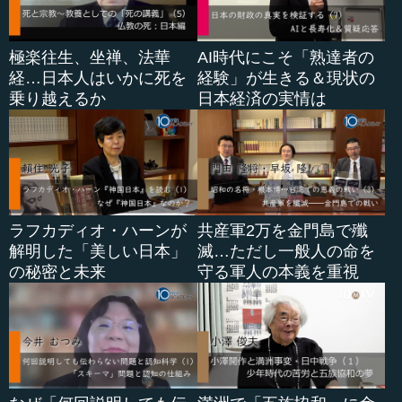
極楽往生、坐禅、法華
AI時代にこそ「熟達者の
経…日本人はいかに死を
経験」が生きる＆現状の
乗り越えるか
日本経済の実情は
ラフカディオ・ハーンが
共産軍2万を金門島で殲
解明した「美しい日本」
滅…ただし一般人の命を
の秘密と未来
守る軍人の本義を重視