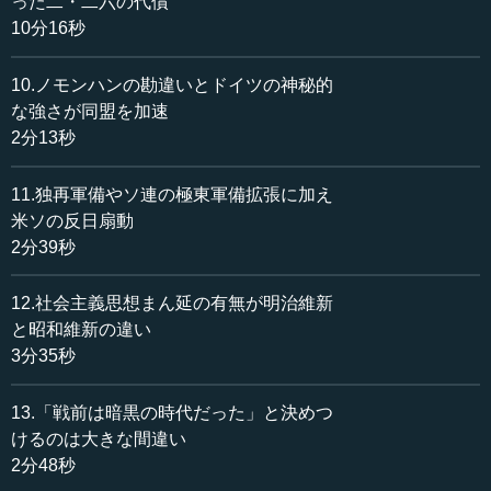
った二・二六の代償
10分16秒
一方、ソ連は五カ年計画で工業化と近代化を推し進め、
極東での軍備を拡張したのみならず、コミンテルン（共産
主義インターナショナル）が思想戦でシナを反日に煽り立
10.ノモンハンの勘違いとドイツの神秘的
てた。先にも述べたように、アメリカもプロテスタント教
な強さが同盟を加速
会の牧師たちを通じて、シナで民族自決の美名のもとに反
2分13秒
日運動を煽り、満洲の独立に徹底的に反対した。
11.独再軍備やソ連の極東軍備拡張に加え
結局のところ、当時、日本にとってシナ問題はソ連問題
米ソの反日扇動
であり、アメリカ問題だったのである。
2分39秒
12.社会主義思想まん延の有無が明治維新
と昭和維新の違い
3分35秒
13.「戦前は暗黒の時代だった」と決めつ
けるのは大きな間違い
2分48秒