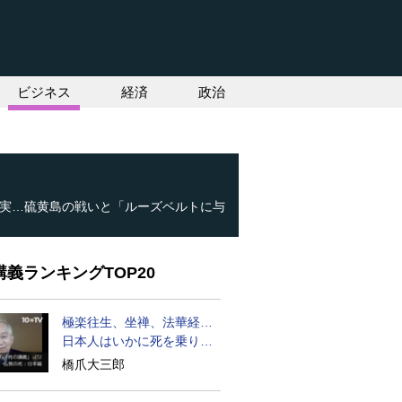
ビジネス
経済
政治
実…硫黄島の戦いと「ルーズベルトに与
義ランキングTOP20
極楽往生、坐禅、法華経…
日本人はいかに死を乗り越
えるか
橋爪大三郎