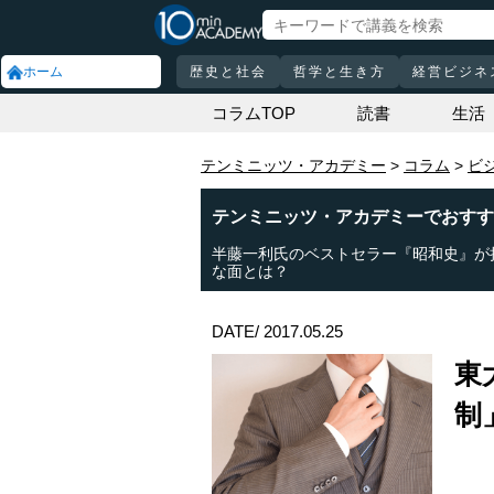
ホーム
歴史と社会
哲学と生き方
経営ビジネ
コラムTOP
読書
生活
テンミニッツ・アカデミー
コラム
ビ
テンミニッツ・アカデミーでおすす
半藤一利氏のベストセラー『昭和史』が
な面とは？
DATE/ 2017.05.25
東
制