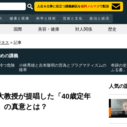
人生＆仕事に役立つ講義解説を
無料メルマガ
で配信
ス
健康と医療
科学と技術
芸術と文化
政治と経済
国際
美容・健康
対人関係
歴史
ジネス
記事
めの講義
持つ危険
小林秀雄と吉本隆明の営為とプラグマティズムの
奇跡の史
格率
ふる書」
人気の講
大教授が提唱した「40歳定年
」の真意とは？