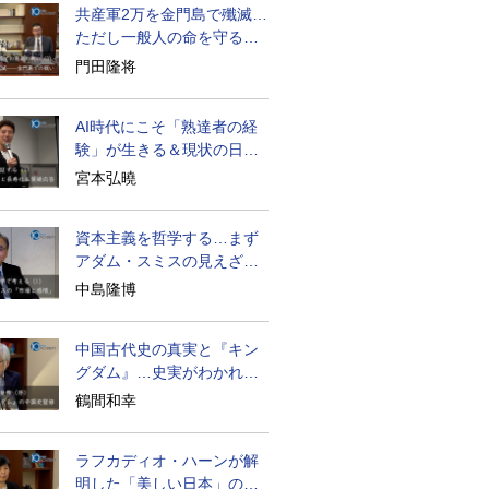
共産軍2万を金門島で殲滅…
ただし一般人の命を守る軍
人の本義を重視
門田隆将
AI時代にこそ「熟達者の経
験」が生きる＆現状の日本
経済の実情は
宮本弘曉
資本主義を哲学する…まず
アダム・スミスの見えざる
手と道徳感情論
中島隆博
中国古代史の真実と『キン
グダム』…史実がわかれば
物語はもっと面白い
鶴間和幸
ラフカディオ・ハーンが解
明した「美しい日本」の秘