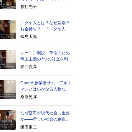
密と未来
賴住光子
ユダヤ人とは？なぜ差別？
お金持ち？…『ユダヤ人の
歴史』に学ぶ
鶴見太郎
レーニン演説…革命のため
帝国主義の3つの対立を利用
せよ
福井義高
OpenAI創業者サム・アルト
マンとはいかなる人物なの
か
桑原晃弥
なぜ空海が現代社会に重要
か――新しい社会の創造の
ために
鎌田東二