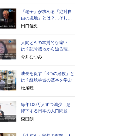
『老子』が求める「絶対自
由の境地」とは？…そして
創造長寿へ
田口佳史
人間とAIの本質的な違い
は？記号接地から迫る理解
の本質
今井むつみ
成長を促す「3つの経験」と
は？経験学習の基本を学ぶ
松尾睦
毎年100万人ずつ減少…急
降下する日本の人口問題を
考える
森田朗
「生成AI」実装の衝撃…人