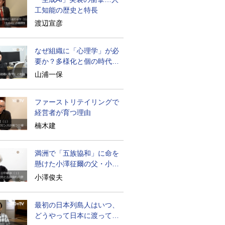
工知能の歴史と特長
渡辺宣彦
なぜ組織に「心理学」が必
要か？多様化と個の時代の
処方箋
山浦一保
ファーストリテイリングで
経営者が育つ理由
楠木建
満洲で「五族協和」に命を
懸けた小澤征爾の父・小澤
開作
小澤俊夫
最初の日本列島人はいつ、
どうやって日本に渡ってき