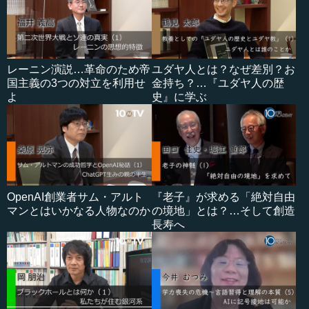
レーニン演説…革命のため帝
ユダヤ人とは？なぜ差別？お
国主義の3つの対立を利用せ
金持ち？…『ユダヤ人の歴
よ
史』に学ぶ
OpenAI創業者サム・アルト
『老子』が求める「絶対自由
マンとはいかなる人物なのか
の境地」とは？…そして創造
長寿へ