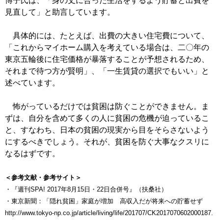
博子氏は、「身の丈に合った生活をするよう貯蓄と出費を
見直して」と助言しています。
具体的には、たとえば、出費の大きい住宅費について、
「これからマイホーム購入を考えている場合は、二〇年の
東京五輪後に住宅価格が暴落することが予想されるため、
それまで待つ方が賢明」、「一生賃貸の選択でもいい」と
述べています。
怖がっているだけでは貧困は防ぐことができません。ま
ずは、自分を含めて多くの人に貧困の危機が迫っているこ
と、すなわち、日本の貧困の現実から目をそらさないよう
にするべきでしょう。それが、貧困を防ぐ大事なクスリに
なるはずです。
＜参考文献・参考サイト＞
・『週刊SPA! 2017年8月15日・22日合併号』（扶桑社）
・東京新聞：「隠れ貧困」家庭が増加 高収入だが将来への貯蓄せず
http://www.tokyo-np.co.jp/article/living/life/201707/CK2017070602000187.