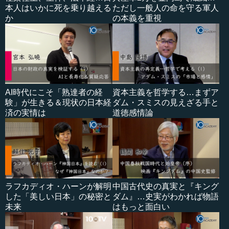
本人はいかに死を乗り越える
ただし一般人の命を守る軍人
か
の本義を重視
AI時代にこそ「熟達者の経
資本主義を哲学する…まずア
験」が生きる＆現状の日本経
ダム・スミスの見えざる手と
済の実情は
道徳感情論
ラフカディオ・ハーンが解明
中国古代史の真実と『キング
した「美しい日本」の秘密と
ダム』…史実がわかれば物語
未来
はもっと面白い