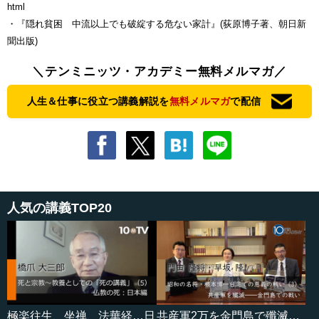
html
・『隠れ貧困 中流以上でも破綻する危ない家計』(荻原博子著、朝日新
聞出版)
＼テンミニッツ・アカデミー無料メルマガ／
人生＆仕事に役立つ講義解説を
無料メルマガ
で配信
人気の講義TOP20
極楽往生、坐禅、法華経…日
共産軍2万を金門島で殲滅…