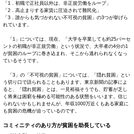
「1．初職で正社員以外は、非正規労働をループ」
「2．高止まりする家賃に圧迫されて難民化」
「3．誰からも気づかれない不可視の貧困」の3つが挙げら
れています。
「1」については、現在、「大学を卒業しても約25パーセ
ントの初職が非正規労働」という状況で、大卒者の4分の1
が貧困のループに巻き込まれ、そこから逃れられなくなっ
ているそうです。
「3」の「不可視の貧困」については、「隠れ貧困」とい
う切り口で語られることもあります。東京新聞の記事によ
ると、「隠れ貧困」とは、一見裕福そうでも、貯蓄が乏し
く将来は困窮を極める可能性のある状態をいいます。信じ
られないかもしれませんが、年収1000万近くもある家庭に
も貧困の危機が迫っているのです。
コミィニティのあり方が貧困を助長している