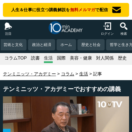
人生＆仕事に役立つ講義解説を
無料メルマガ
で配信
注目
ログイン
検索
芸術と文化
政治と経済
ホーム
歴史と社会
哲学と生き
コラムTOP
読書
生活
国際
美容・健康
対人関係
歴史
テンミニッツ・アカデミー
コラム
生活
記事
テンミニッツ・アカデミーでおすすめの講義