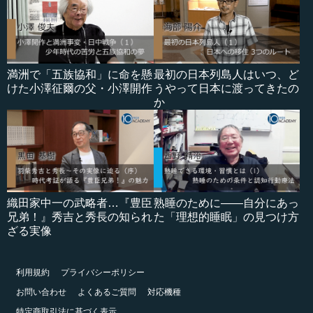
満洲で「五族協和」に命を懸
最初の日本列島人はいつ、ど
けた小澤征爾の父・小澤開作
うやって日本に渡ってきたの
か
織田家中一の武略者…『豊臣
熟睡のために――自分にあっ
兄弟！』秀吉と秀長の知られ
た「理想的睡眠」の見つけ方
ざる実像
利用規約
プライバシーポリシー
お問い合わせ
よくあるご質問
対応機種
特定商取引法に基づく表示