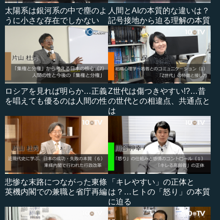
太陽系は銀河系の中で塵のよ
人間とAIの本質的な違いは？
うに小さな存在でしかない
記号接地から迫る理解の本質
ロシアを見れば明らか…正義
Z世代は傷つきやすい!?…昔
を唱えても優るのは人間の性
の世代との相違点、共通点と
は
悲惨な末路につながった東條
「キレやすい」の正体と
英機内閣での兼職と省庁再編
は？…ヒトの「怒り」の本質
に迫る