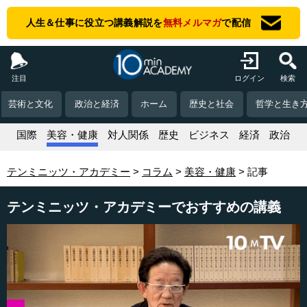
人生＆仕事に役立つ講義解説を
無料メルマガ
で配信
注目
ログイン
検索
芸術と文化
政治と経済
ホーム
歴史と社会
哲学と生き
活
国際
美容・健康
対人関係
歴史
ビジネス
経済
政治
テンミニッツ・アカデミー
コラム
美容・健康
記事
テンミニッツ・アカデミーでおすすめの講義