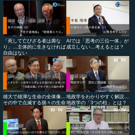
「死して亡びざる者は壽な
AIでは「思考の三位一体」が
り」…主体的に生きなければ
成立しない…考えるとは？
自由はない
雄大で雄渾な生命の全体像…
地政学をわかりやすく解説…
その中で点滅する個々の生命
地政学の「3つの柱」とは？