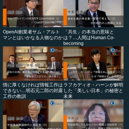
OpenAI創業者サム・アルト
「共生」の本当の意味と
マンとはいかなる人物なのか
は？…人間はHuman Co-
becoming
情に厚くなければ情報工作は
ラフカディオ・ハーンが解明
できない…明石元二郎の対露
した「美しい日本」の秘密と
工作の教訓
未来