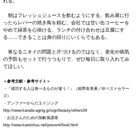
れる。
朝はフレッシュジュースを飲むようにする、飲み屋に行
ったらレバーの焼き鳥を頼む、会社では甘い缶コーヒーを
やめて緑茶を心掛ける、ランチの付け合わせは豆腐にす
る……できることは身の回りにいくらでもある。
単なるニオイの問題と片づけるのではなく、老化や病気
の予防もセットで行うつもりで、ぜひ毎日に取り入れてみ
てほしい。
＜参考文献・参考サイト＞
・『成功する人は食べるものが違う！』（姫野友美著／㏍ベストセラー
ズ）
・アンファーからだエイジング
http://www.karada-aging.jp/sign/beauty/others04
・お父さんのための加齢臭講座
http://www.kareishuu.net/prevent/food.html