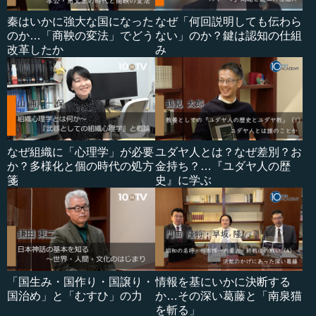
秦はいかに強大な国になった
なぜ「何回説明しても伝わら
のか…「商鞅の変法」でどう
ない」のか？鍵は認知の仕組
改革したか
み
なぜ組織に「心理学」が必要
ユダヤ人とは？なぜ差別？お
か？多様化と個の時代の処方
金持ち？…『ユダヤ人の歴
箋
史』に学ぶ
「国生み・国作り・国譲り・
情報を基にいかに決断する
国治め」と「むすひ」の力
か…その深い葛藤と「南泉猫
を斬る」