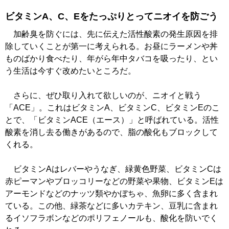
ビタミンA、C、Eをたっぷりとってニオイを防ごう
加齢臭を防ぐには、先に伝えた活性酸素の発生原因を排
除していくことが第一に考えられる。お昼にラーメンや丼
ものばかり食べたり、年がら年中タバコを吸ったり、とい
う生活は今すぐ改めたいところだ。
さらに、ぜひ取り入れて欲しいのが、ニオイと戦う
「ACE」。これはビタミンA、ビタミンC、ビタミンEのこ
とで、「ビタミンACE（エース）」と呼ばれている。活性
酸素を消し去る働きがあるので、脂の酸化もブロックして
くれる。
ビタミンAはレバーやうなぎ、緑黄色野菜、ビタミンCは
赤ピーマンやブロッコリーなどの野菜や果物、ビタミンEは
アーモンドなどのナッツ類やかぼちゃ、魚卵に多く含まれ
ている。この他、緑茶などに多いカテキン、豆乳に含まれ
るイソフラボンなどのポリフェノールも、酸化を防いでく