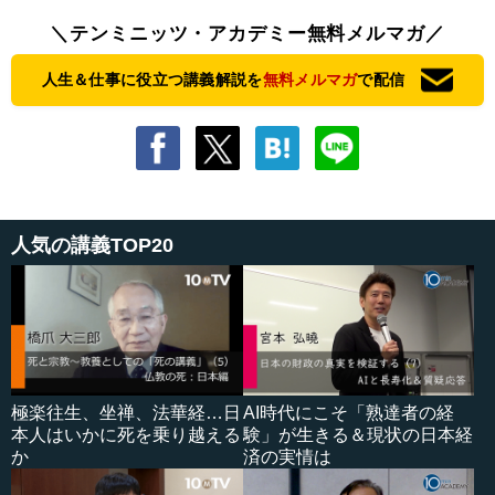
＼テンミニッツ・アカデミー無料メルマガ／
人生＆仕事に役立つ講義解説を
無料メルマガ
で配信
人気の講義TOP20
極楽往生、坐禅、法華経…日
AI時代にこそ「熟達者の経
本人はいかに死を乗り越える
験」が生きる＆現状の日本経
か
済の実情は