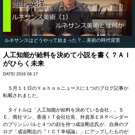
ルネサンスはどうやって始まった？…美術の時代背景
人工知能が給料を決めて小説を書く？ＡＩ
がひらく未来
DATE/ 2016.06.17
５月１１日のＹａｈｏｏニュースに１つのブログ記事が
転載されました。
タイトルは「人工知能が給料を決めている会社」。Ｓ
Ｅ、商社マン、香港ＩＴ会社社長、外資系ＥＲＰベンダー
のプリンシパルと４つの顔を持つ成迫剛志氏が、自身のブ
ログ「成迫剛志の『ＩＣＴ幸福論』」にアップしたものが