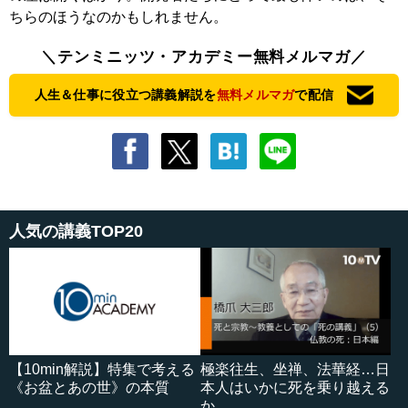
ちらのほうなのかもしれません。
＼テンミニッツ・アカデミー無料メルマガ／
人生＆仕事に役立つ講義解説を
無料メルマガ
で配信
人気の講義TOP20
【10min解説】特集で考える
極楽往生、坐禅、法華経…日
《お盆とあの世》の本質
本人はいかに死を乗り越える
か