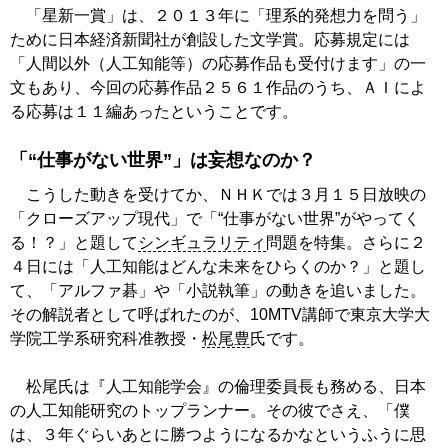
「星新一賞」は、２０１３年に「理系的発想力を問う」
ために日本経済新聞社が創設した文学賞。応募規定には
「人間以外（人工知能等）の応募作品も受付けます」の一
文もあり、今回の応募作品２５６１作品のうち、ＡＩによ
る応募は１１編あったということです。
「“仕事がない世界”」は妄想なのか？
こうした動きを受けてか、ＮＨＫでは３月１５日放映の
「クローズアップ現代」で「“仕事がない世界”がやってく
る！？」と題して
シンギュラリティ
問題を特集。さらに２
４日には「人工知能はどんな未来をひらくのか？」と題し
て、「アルファ碁」や「小説執筆」の動きを追いました。
その解説者として呼ばれたのが、10MTV講師で東京大学大
学院工学系研究科准教授・
松尾豊
氏です。
松尾氏は『人工知能学会』の倫理委員長も務める、日本
の人工知能研究のトップランナー。その彼でさえ、「僕
は、３年ぐらいあとに勝つようになるかなというふうに思