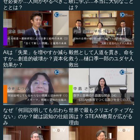
ぜ必要か…人間がやるべきこ
験に学ぶ…本当に大切なこと
ととは？
は？
AIは「失業」を増やすか減ら
毅然として人道を貫き、命を
すか…創造的破壊か？資本化
救う…樋口季一郎のユダヤ人
効果か？
救出
なぜ「何回説明しても伝わら
世界で最もクリエイティブな
ない」のか？鍵は認知の仕組
国は？ STEAM教育が広がる
み
理由