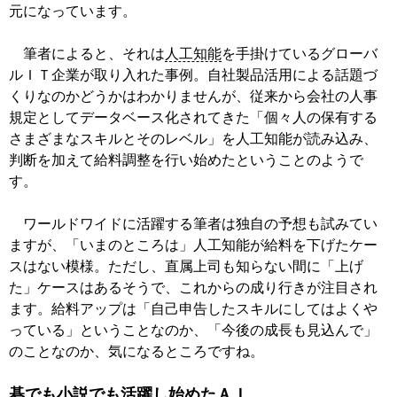
元になっています。
筆者によると、それは
人工知能
を手掛けているグローバ
ルＩＴ企業が取り入れた事例。自社製品活用による話題づ
くりなのかどうかはわかりませんが、従来から会社の人事
規定としてデータベース化されてきた「個々人の保有する
さまざまなスキルとそのレベル」を人工知能が読み込み、
判断を加えて給料調整を行い始めたということのようで
す。
ワールドワイドに活躍する筆者は独自の予想も試みてい
ますが、「いまのところは」人工知能が給料を下げたケー
スはない模様。ただし、直属上司も知らない間に「上げ
た」ケースはあるそうで、これからの成り行きが注目され
ます。給料アップは「自己申告したスキルにしてはよくや
っている」ということなのか、「今後の成長も見込んで」
のことなのか、気になるところですね。
碁でも小説でも活躍し始めたＡＩ