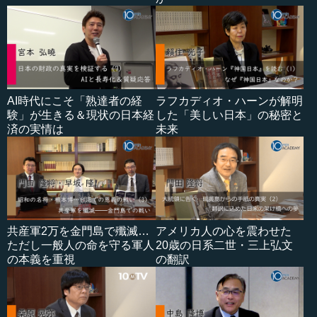
AI時代にこそ「熟達者の経
ラフカディオ・ハーンが解明
験」が生きる＆現状の日本経
した「美しい日本」の秘密と
済の実情は
未来
共産軍2万を金門島で殲滅…
アメリカ人の心を震わせた
ただし一般人の命を守る軍人
20歳の日系二世・三上弘文
の本義を重視
の翻訳