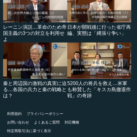
レーニン演説…革命のため帝
日本が開戦後に行った省庁再
国主義の3つの対立を利用せ
編、実態は「縄張り争い」
よ
秦と周辺国の激戦の真実に迫
5200人の将兵を救え…米軍
る…各国の兵力と秦の戦略と
も称賛した「キスカ島撤退作
は？
戦」の奇跡
利用規約
プライバシーポリシー
お問い合わせ
よくあるご質問
対応機種
特定商取引法に基づく表示