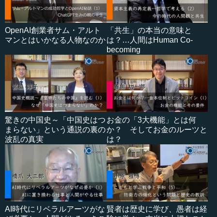
OpenAI創業者サム・アルト
「共生」の本当の意味と
マンとはいかなる人物なのか
は？…人間はHuman Co-
becoming
驚きの中国史～「中国史はつ
お金の「3大機能」とは何
まらない」という通説の裏の
か？ そしてお金のルーツと
波乱の真実
は？
AI時代にリベラルアーツがな
賢者は歴史に学び、愚者は経