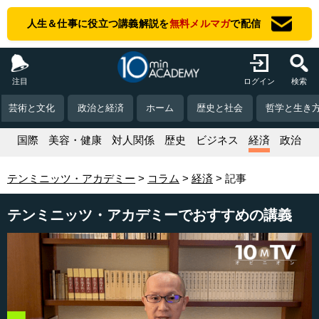
人生＆仕事に役立つ講義解説を
無料メルマガ
で配信
注目
ログイン
検索
芸術と文化
政治と経済
ホーム
歴史と社会
哲学と生き
活
国際
美容・健康
対人関係
歴史
ビジネス
経済
政治
テンミニッツ・アカデミー
コラム
経済
記事
テンミニッツ・アカデミーでおすすめの講義