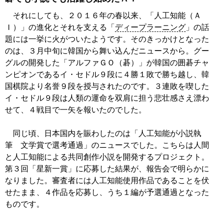
それにしても、２０１６年の春以来、「人工知能（Ａ
Ｉ）」の進化とそれを支える「
ディープラーニング
」の話
題には一挙に火がついたようです。そのきっかけとなった
のは、３月中旬に韓国から舞い込んだニュースから。グー
グルの開発した「アルファＧＯ（碁）」が韓国の囲碁チャ
ンピオンであるイ・セドル９段に４勝１敗で勝ち越し、韓
国棋院より名誉９段を授与されたのです。３連敗を喫した
イ・セドル９段は人類の運命を双肩に担う悲壮感さえ漂わ
せて、４戦目で一矢を報いたのでした。
同じ頃、日本国内を賑わしたのは「人工知能が小説執
筆 文学賞で選考通過」のニュースでした。こちらは人間
と人工知能による共同創作小説を開発するプロジェクト。
第３回「星新一賞」に応募した結果が、報告会で明らかに
なりました。審査者には人工知能使用作品であることを伏
せたまま、４作品を応募し、うち１編が予選通過となった
ものです。