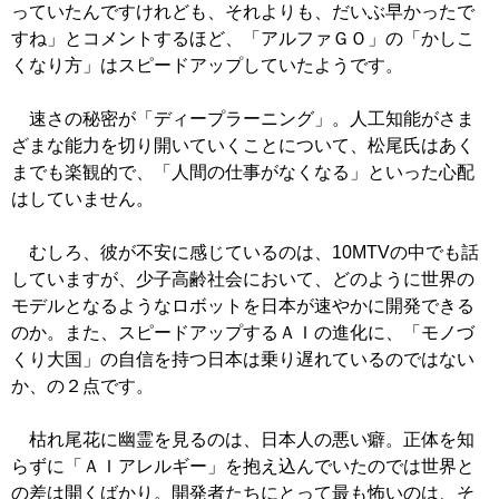
っていたんですけれども、それよりも、だいぶ早かったで
すね」とコメントするほど、「アルファＧＯ」の「かしこ
くなり方」はスピードアップしていたようです。
速さの秘密が「ディープラーニング」。人工知能がさま
ざまな能力を切り開いていくことについて、松尾氏はあく
までも楽観的で、「人間の仕事がなくなる」といった心配
はしていません。
むしろ、彼が不安に感じているのは、10MTVの中でも話
していますが、少子高齢社会において、どのように世界の
モデルとなるようなロボットを日本が速やかに開発できる
のか。また、スピードアップするＡＩの進化に、「モノづ
くり大国」の自信を持つ日本は乗り遅れているのではない
か、の２点です。
枯れ尾花に幽霊を見るのは、日本人の悪い癖。正体を知
らずに「ＡＩアレルギー」を抱え込んでいたのでは世界と
の差は開くばかり。開発者たちにとって最も怖いのは、そ