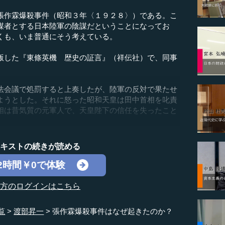
作霖爆殺事件（昭和３年〈１９２８〉）である。こ
謀者とする日本陸軍の陰謀だということになってお
くも、いま普通にそう考えている。
した『東條英機 歴史の証言』（祥伝社）で、同事
会議で処罰すると上奏したが、陸軍の反対で果たせ
ようとした。それに怒った昭和天皇は田中首相を叱責
相は昔気質の元軍人で、天皇陛下の信任を失ったこと
テキストの続きが読める
2時間￥0で体験
の方のログインはこちら
覧
渡部昇一
張作霖爆殺事件はなぜ起きたのか？