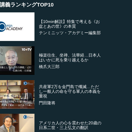
講義ランキングTOP10
【10min解説】特集で考える《お
盆とあの世》の本質
テンミニッツ・アカデミー編集部
極楽往生、坐禅、法華経…日本人
はいかに死を乗り越えるか
橋爪大三郎
共産軍2万を金門島で殲滅…ただ
し一般人の命を守る軍人の本義を
重視
門田隆将
アメリカ人の心を震わせた20歳の
日系二世・三上弘文の翻訳