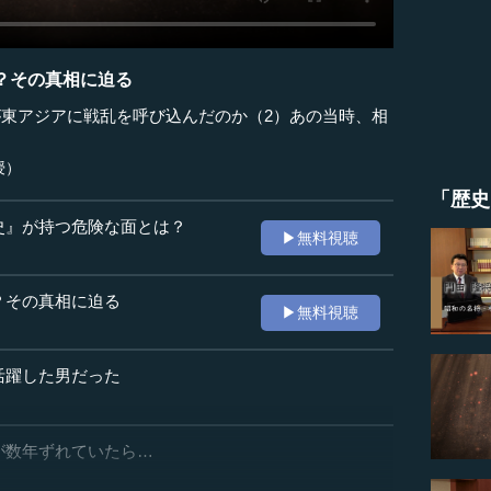
？その真相に迫る
が東アジアに戦乱を呼び込んだのか（2）あの当時、相
授）
「歴史
史』が持つ危険な面とは？
▶無料視聴
？その真相に迫る
▶無料視聴
活躍した男だった
が数年ずれていたら…