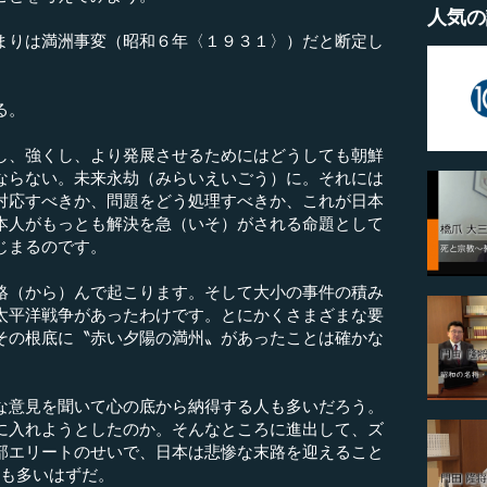
人気の
りは満洲事変（昭和６年〈１９３１〉）だと断定し
る。
し、強くし、より発展させるためにはどうしても朝鮮
ならない。未来永劫（みらいえいごう）に。それには
対応すべきか、問題をどう処理すべきか、これが日本
本人がもっとも解決を急（いそ）がされる命題として
じまるのです。
（から）んで起こります。そして大小の事件の積み
太平洋戦争があったわけです。とにかくさまざまな要
その根底に〝赤い夕陽の満州〟があったことは確かな
意見を聞いて心の底から納得する人も多いだろう。
に入れようとしたのか。そんなところに進出して、ズ
部エリートのせいで、日本は悲惨な末路を迎えること
人も多いはずだ。