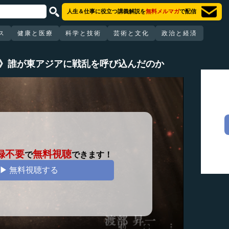
人生＆仕事に役立つ講義解説を
無料メルマガ
で配信
ス
健康と医療
科学と技術
芸術と文化
政治と経済
1》誰が東アジアに戦乱を呼び込んだのか
録不要
無料視聴
で
できます！
▶ 無料視聴する