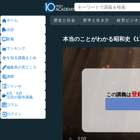
ホーム
歴史と社会
哲学と生き方
経営ビジネ
注目
本当のことがわかる昭和史《
新着
ランキング
を知る講義まとめ
編集長の見どころ
講師
ジャンル
登
8月・9月
この講義は
注目の新作講義
コラム
ログイン