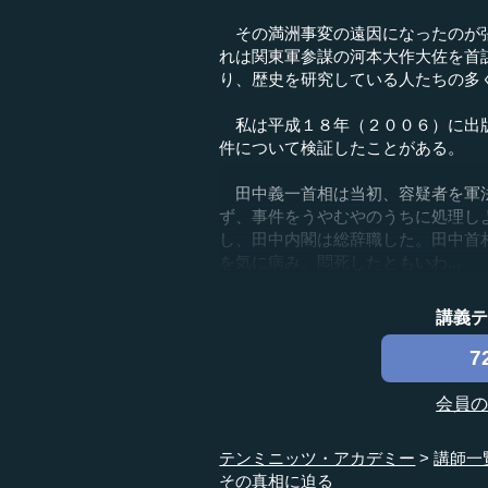
その満洲事変の遠因になったのが張
れは関東軍参謀の河本大作大佐を首
り、歴史を研究している人たちの多
私は平成１８年（２００６）に出版
件について検証したことがある。
田中義一首相は当初、容疑者を軍法
ず、事件をうやむやのうちに処理し
し、田中内閣は総辞職した。田中首
を気に病み、悶死したともいわ...
講義
7
会員
テンミニッツ・アカデミー
講師一
その真相に迫る