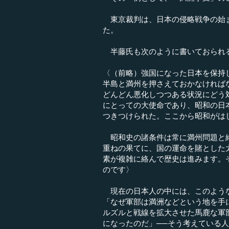
東京裁判は、日本の侵略戦争の始ま
た。
半藤氏も次のように書いておられ
〈（前略）強国になった日本を保持
半島と満州を押さえておかなければ
どんどん悪化しつつある状況にどう
にとっての大使命であり、昭和の日
つきつけられた。ここから昭和がは
昭和史の諸条件は常に満州問題と絡
重ねの果てに、国の運命を賭とした
素が複雑に絡んで歴史は進みます。
のです〉
現在の日本人の中には、このような
「なぜ軍部は満洲などという地を手
ルズルと戦線を拡大させた馬鹿な軍
になったのだ」──そう考えている