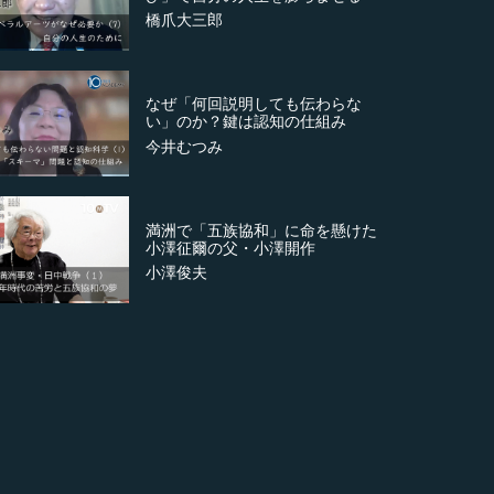
橋爪大三郎
なぜ「何回説明しても伝わらな
い」のか？鍵は認知の仕組み
今井むつみ
満洲で「五族協和」に命を懸けた
小澤征爾の父・小澤開作
小澤俊夫