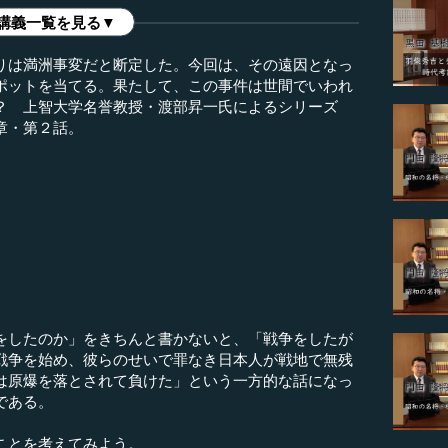
講義一覧を見る▼
りは満洲事変だと断定した。今回は、その遠因となっ
ポットを当てる。果たして、この事件は世間でいわれ
？ 上智大学名誉教授・渡部昇一氏によるシリーズ
章・第２話。
）
したのか」をきちんと書かないと、「戦争をしたが
戦争を始め、彼らのせいで罪なき日本人が戦地で無残
は原爆を落とされて負けた」という一方的な話になっ
である。
ことを考えてみよう。