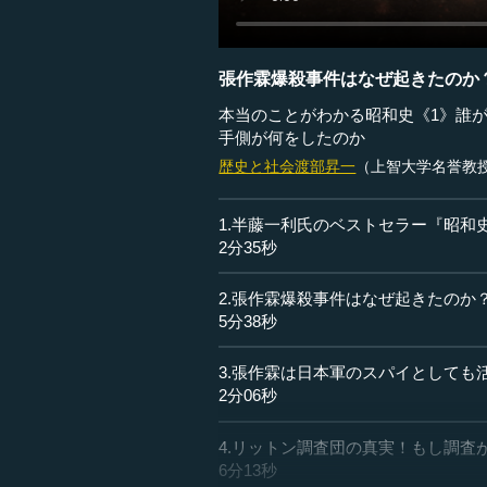
張作霖爆殺事件はなぜ起きたのか
本当のことがわかる昭和史《1》誰
手側が何をしたのか
歴史と社会
渡部昇一
（上智大学名誉教
1.半藤一利氏のベストセラー『昭和
2分35秒
2.張作霖爆殺事件はなぜ起きたのか
5分38秒
3.張作霖は日本軍のスパイとしても
2分06秒
4.リットン調査団の真実！もし調査
6分13秒