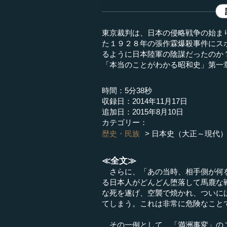
東京裁判は、日本の侵略戦争の始ま
た１９２８年の張作霖爆殺事件にス
るように日本陸軍の陰謀だったのか
「本当のことがわかる昭和史」第一
時間：5分38秒
収録日：2014年11月17日
追加日：2015年8月10日
カテゴリー：
歴史・民族
日本史（大正～現代
≪全文≫
さらに、「あの当時、相手側が何を
る日本人がどんどん堕落して馬鹿な
な死を遂げ、空襲で焼かれ、ついに
てしまう。これは非常に危険なこと
その一例として、「満洲事変」の