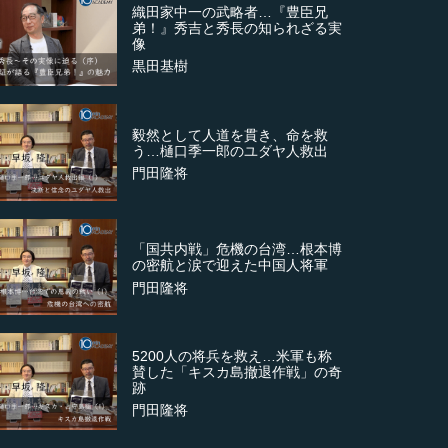
織田家中一の武略者…『豊臣兄
弟！』秀吉と秀長の知られざる実
像
黒田基樹
毅然として人道を貫き、命を救
う…樋口季一郎のユダヤ人救出
門田隆将
「国共内戦」危機の台湾…根本博
の密航と涙で迎えた中国人将軍
門田隆将
5200人の将兵を救え…米軍も称
賛した「キスカ島撤退作戦」の奇
跡
門田隆将