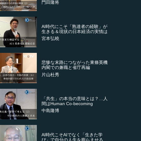
門田隆将
AI時代にこそ「熟達者の経験」が
生きる＆現状の日本経済の実情は
宮本弘曉
悲惨な末路につながった東條英機
内閣での兼職と省庁再編
片山杜秀
「共生」の本当の意味とは？…人
間はHuman Co-becoming
中島隆博
AI時代こそAIでなく「生きた学
び」で自分の人生を膨らませる