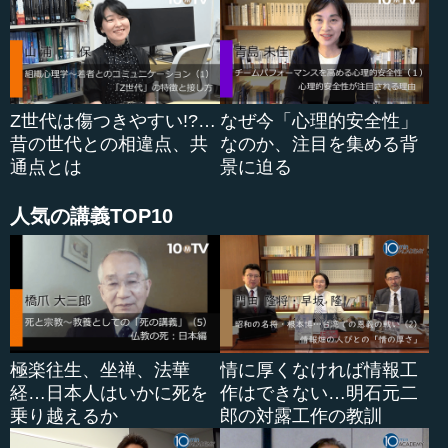
Z世代は傷つきやすい!?…
なぜ今「心理的安全性」
昔の世代との相違点、共
なのか、注目を集める背
通点とは
景に迫る
人気の講義TOP10
極楽往生、坐禅、法華
情に厚くなければ情報工
経…日本人はいかに死を
作はできない…明石元二
乗り越えるか
郎の対露工作の教訓