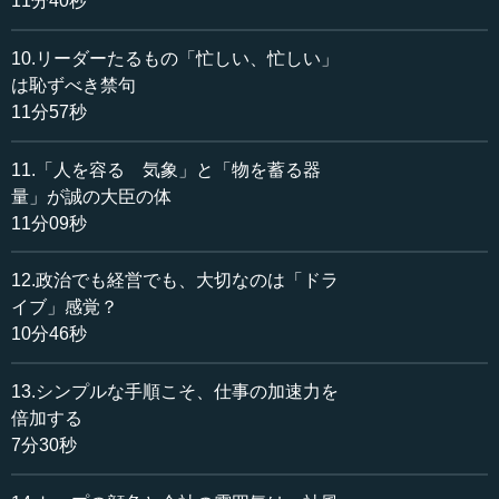
11分40秒
ど詳細に自分の考え方を述べていませんので、なかなかそ
の人の思想哲学を解明するということはできないのです。
10.リーダーたるもの「忙しい、忙しい」
は恥ずべき禁句
非常に幸いにも、この佐藤一斎はここまで残していてく
11分57秒
ださるわけで、佐藤一斎という人がどういう考え方で、ど
のような信条を持って人生を送られたかということが、非
常にはっきり、明確につかむことができるのです。これは
11.「人を容るゝ気象」と「物を蓄る器
ありがたいことです。
量」が誠の大臣の体
11分09秒
●エネルギーを一途に学問に振り向けた一斎
12.政治でも経営でも、大切なのは「ドラ
イブ」感覚？
したがって、佐藤一斎というのはどういう人だったか、
10分46秒
特徴だけをまず申し上げます。前回お話ししましたが、
「学問の家系である」と言うと、とかく青白...
13.シンプルな手順こそ、仕事の加速力を
倍加する
7分30秒