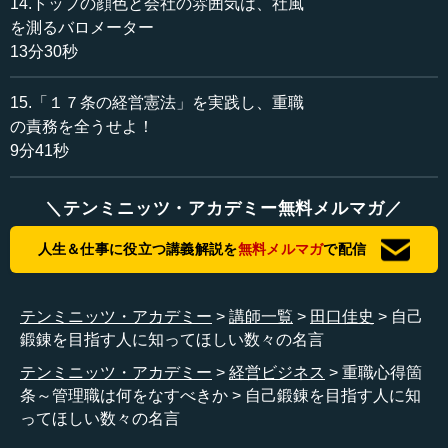
14.トップの顔色と会社の雰囲気は、社風
を測るバロメーター
13分30秒
15.「１７条の経営憲法」を実践し、重職
の責務を全うせよ！
9分41秒
＼テンミニッツ・アカデミー無料メルマガ／
人生＆仕事に役立つ講義解説を
無料メルマガ
で配信
テンミニッツ・アカデミー
講師一覧
田口佳史
自己
鍛錬を目指す人に知ってほしい数々の名言
テンミニッツ・アカデミー
経営ビジネス
重職心得箇
条～管理職は何をなすべきか
自己鍛錬を目指す人に知
ってほしい数々の名言