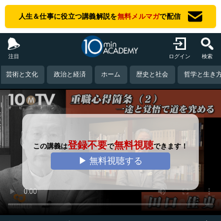
人生＆仕事に役立つ講義解説を
無料メルマガ
で配信
注目
ログイン
検索
芸術と文化
政治と経済
ホーム
歴史と社会
哲学と生き
登録不要
無料視聴
この講義は
で
できます！
▶ 無料視聴する