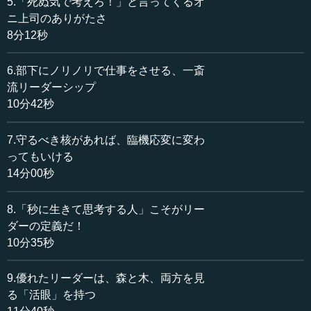
5.「死ぬ気で考えろ！」と言ってくるオ
志四録』を持っていき読みふけって、その中から１０１カ
ニ上司のありがたさ
条を抜き書きして私書を作ったというような逸話がありま
8分12秒
すが、そういうことをしたいと思わせるぐらいの名言がざ
ーっとあるのです。
6.部下にノリノリで仕事をさせる、一斎
流リーダーシップ
幕末の儒者で非常に名前が挙がっている人も、著作があ
10分42秒
まりないと、非常に残念なことですが、その人の人となり
や、特に思想や哲学を解明しようにも解明できないので
7.守るべき核があれば、臨機応変に変わ
す。江戸は、それこそいわば学問立国と言ってもいいぐら
ってもいける
いに北は松前藩から南の鹿児島まで、「この人あり」とい
14分00秒
う藩儒がもうごろごろしていました。そういう人たちの学
問の跡をお訪ねするというのが、後人である私の仕事であ
ろうということで、いちいち出向いたその地域が、江戸時
8.「秒に生きて思考する人」こそがリー
代の藩に移し替えるとどういう藩になるのか調べて、その
ダーの定義だ！
藩の藩儒の２、３人を必ずご紹介するというのが、私が各
10分35秒
地域に伺うときの講義の慣例になっているのです。です
が、存外、この佐藤一斎のようには著作を残してくれてい
9.優れたリーダーは、森と木、両方を見
ないので、その人がいて、いろいろな書を残していると
る「活眼」を持つ
か、漢詩を残しているということは分かるけれど、これほ