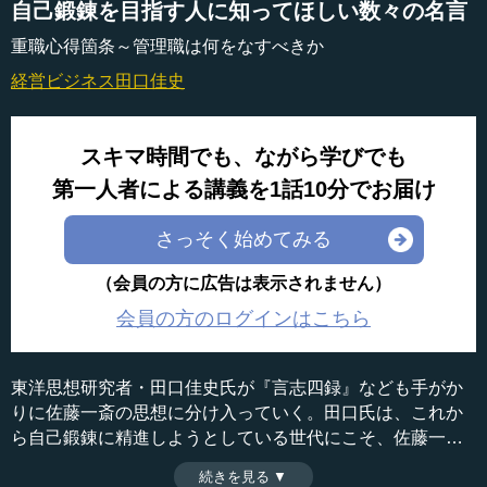
自己鍛錬を目指す人に知ってほしい数々の名言
重職心得箇条～管理職は何をなすべきか
経営ビジネス
田口佳史
スキマ時間でも、ながら学びでも
第一人者による講義を1話10分でお届け
さっそく始めてみる
（会員の方に広告は表示されません）
会員の方のログインはこちら
東洋思想研究者・田口佳史氏が『言志四録』なども手がか
りに佐藤一斎の思想に分け入っていく。田口氏は、これか
ら自己鍛錬に精進しようとしている世代にこそ、佐藤一斎
に学んでほしいと力説する。その一斎が主張し実践したこ
続きを見る ▼
時間：13分42秒