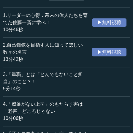
ととは何か？（全１５話中第２話）
収録日：2015年12月22日
追加日：2016年4月11日
1.リーダーの心得…幕末の偉人たちを育
カテゴリー：
てた佐藤一斎に学べ！
▶無料視聴
哲学・思想
哲学・思想一般
10分46秒
歴史・民族
日本史（幕末～明治）
2.自己鍛錬を目指す人に知ってほしい
≪全文≫
数々の名言
▶無料視聴
●佐藤一斎の人と思想を語る『言志四録』
13分42秒
私も『言志四録』について著作（『超訳 言志四録 佐
3.「重職」とは「とんでもないこと担
藤一斎の「自分に火をつける」言葉』、知的生き方文庫）
当」のこと？！
を出していますが、この書物を佐藤一斎がずっと書いてい
9分14秒
ます。これはもう亡くなる数年前まで、過去４０年間にわ
たって、自分の思うところを書いたものです。まさにいろ
4.「威厳がない上司」のもたらす害は
いろな意味合いを持ち、人生観を語っているし、人生論で
「老害」どころじゃない
もあるし、仕事論でもあるし、中でも死生論、生き死にと
10分06秒
いうものについてはこうやって思うべきだとか、そういう
ことが綿々と書かれている書物です。特に皆さまご存知の
ことを言えば、西郷南洲が島流しになった時に、この『言