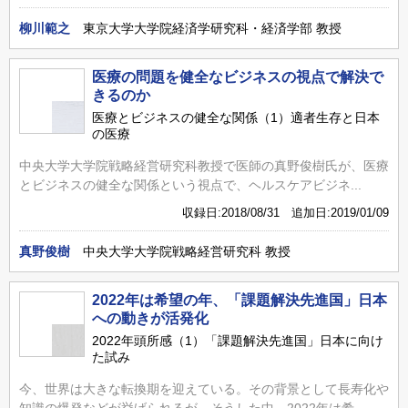
柳川範之
東京大学大学院経済学研究科・経済学部 教授
医療の問題を健全なビジネスの視点で解決で
きるのか
医療とビジネスの健全な関係（1）適者生存と日本
の医療
中央大学大学院戦略経営研究科教授で医師の真野俊樹氏が、医療
とビジネスの健全な関係という視点で、ヘルスケアビジネ...
収録日:2018/08/31 追加日:2019/01/09
真野俊樹
中央大学大学院戦略経営研究科 教授
2022年は希望の年、「課題解決先進国」日本
への動きが活発化
2022年頭所感（1）「課題解決先進国」日本に向け
た試み
今、世界は大きな転換期を迎えている。その背景として長寿化や
知識の爆発などが挙げられるが、そうした中、2022年は希...