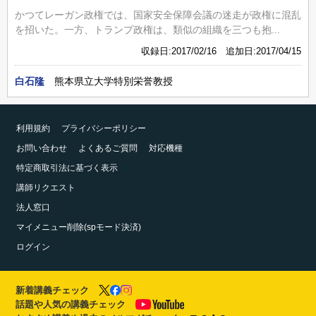
かつてレーガン政権では、国家安全保障会議の迷走が政権に混乱
を招いた。一方、トランプ政権は、類似の組織を三つも抱...
収録日:2017/02/16 追加日:2017/04/15
白石隆
熊本県立大学特別栄誉教授
利用規約
プライバシーポリシー
お問い合わせ
よくあるご質問
対応機種
特定商取引法に基づく表示
講師リクエスト
法人窓口
マイメニュー削除(spモード決済)
ログイン
新着講義チェック
話題や人気の講義チェック