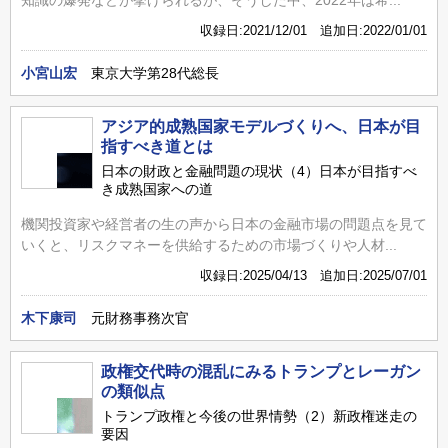
収録日:2021/12/01 追加日:2022/01/01
小宮山宏
東京大学第28代総長
アジア的成熟国家モデルづくりへ、日本が目
指すべき道とは
日本の財政と金融問題の現状（4）日本が目指すべ
き成熟国家への道
機関投資家や経営者の生の声から日本の金融市場の問題点を見て
いくと、リスクマネーを供給するための市場づくりや人材...
収録日:2025/04/13 追加日:2025/07/01
木下康司
元財務事務次官
政権交代時の混乱にみるトランプとレーガン
の類似点
トランプ政権と今後の世界情勢（2）新政権迷走の
要因