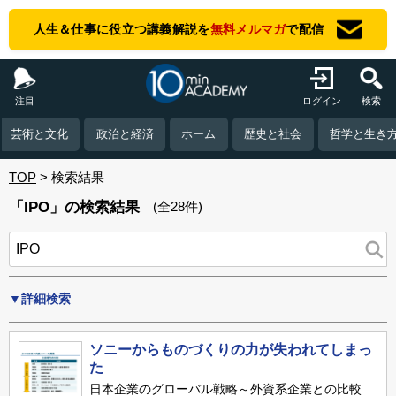
人生＆仕事に役立つ講義解説を
無料メルマガ
で配信
注目
ログイン
検索
芸術と文化
政治と経済
ホーム
歴史と社会
哲学と生き
TOP
検索結果
「IPO」の検索結果
(全28件)
▼詳細検索
ソニーからものづくりの力が失われてしまっ
た
日本企業のグローバル戦略～外資系企業との比較