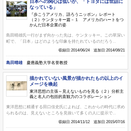
日本への関心は低いが、「トヨタには世話に
なっている」
『歩こうアメリカ、語ろうニッポン』レポート
（２）ケンタッキー篇－１ アメリカのハートをつ
かんだ日本企業の姿
島田晴雄氏一行がまず向かった先は、ケンタッキー。この草深い
町で、「日本」はどのような印象を持たれているのだろう...
収録日:2014/06/24 追加日:2014/08/21
島田晴雄
慶應義塾大学名誉教授
描かれていない風景が描かれたもの以上のイ
メージを喚起
東洋思想の主張～見えないものを見る（２）分析主
義と名人の包括的直観力のコラボレーション
東洋思想に精通する田口佳史氏によれば、これからの時代に求め
られるのは、見えないところを見抜いて多くの人に提示で...
収録日:2014/11/12 追加日:2015/07/16