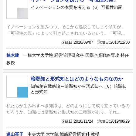
イノベーションの本質を考える（6）可視性の罠
イノベーションを望みつつ、そこから逸脱してしまう傾向が、
「可視性の罠」によって引き起こされているという。「可視...
収録日:2018/09/07 追加日:2018/11/30
楠木建
一橋大学大学院 経営管理研究科 国際企業戦略専攻 特任
教授
暗黙知と形式知とはどのようなものなのか
知識創造戦略論～暗黙知から形式知へ（6）暗黙知
と形式知
私たちが生み出すべき知識は、どのようにして成り立っているの
だろうか。知識には暗黙知と形式知の二種類があり、それ...
収録日:2018/11/24 追加日:2019/08/29
遠山亮子
中央大学 大学院 戦略経営研究科 教授