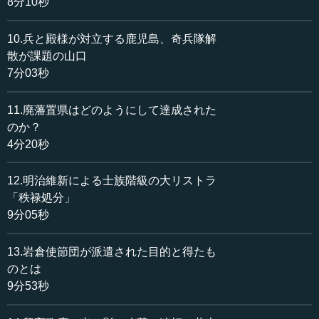
8分10秒
なり、日本は大混乱に巻き込まれずに済みました。陸奥は
この後ほどなく亡くなりますが、彼のような人物が明治初
10.兵と殿様が対立する鹿児島、奇兵隊解
年にいたのです。
散が課題の山口
7分03秒
●日本外交の草分けとして新政府をリード
11.廃藩置県はどのようにして達成された
若い頃の陸奥は、当時の風潮として誰もがしたように尊
のか？
皇攘夷を説き、人物という人物の門を訪ね、勉強に励みま
4分20秒
した。勝海舟が陸奥に着目して海軍操練所に入れますが、
海軍操練所は素性の正しからぬ脱藩者がいるということで
12.明治維新による士族階級の大リストラ
お取りつぶしとなります。その後は坂本龍馬の海援隊に入
「秩禄処分」
り、倒幕運動の行動家になっていきます。
9分05秒
自伝によると、陸奥は鳥羽伏見の戦いがまだ決着を見る
13.岩倉使節団が派遣された目的と得たも
前に「独り天下の形勢を察するところがあり」、幕府軍の
のとは
後をついて大坂に赴き、後の駐日公使アーネスト・サトウ
9分53秒
を通じて、パークス（幕末～明治初期の英国公使）に面会
を申し入れます。今後の新政府の外交をど...