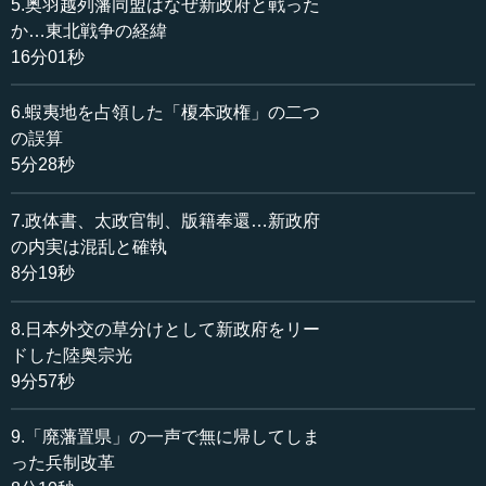
した。その後、日清戦争が始まると軍略に詳しいことから
5.奥羽越列藩同盟はなぜ新政府と戦った
やはり外交の任に当たりますが、終結時には三国干渉を受
か…東北戦争の経緯
けることになります。
16分01秒
三国干渉は、ロシア・フランス・ドイツからの圧力で、
6.蝦夷地を占領した「榎本政権」の二つ
日本が中国から取り上げたものを返還するようにという勧
の誤算
告でした。伊藤博文は困り果てます。天皇陛下は当時、前
5分28秒
線の広島で執務をされていて、閣議も広島で行われていま
した。陸奥はこの頃、肺結核を患って療養中でしたが、そ
7.政体書、太政官制、版籍奉還…新政府
の病床で閣議が開かれました。高熱の陸奥でしたが、どう
の内実は混乱と確執
したらいいか問われると、言下に「三国を受け入れるよう
8分19秒
に」と答えました。
この干渉に対して伊藤には、戦争に勝っている以上、不
8.日本外交の草分けとして新政府をリー
当ではないかという考えがありました。列国会議を開き、
ドした陸奥宗光
公平な審判をすべきだという考えだったのですが、陸奥
9分57秒
は、「そんなことをすると大騒ぎになり、決着がつかなく
なる。外交巧者の中国が何をしてくるか分からない。この
9.「廃藩置県」の一声で無に帰してしま
機に乗じ、三国に応じて速やかに賠償し、遼東半島を返せ
った兵制改革
ば、それで片付く」と言う。実際、それ以降は沙汰止みに