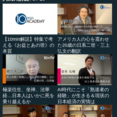
【10min解説】特集で考
アメリカ人の心を震わせ
える《お盆とあの世》の
た20歳の日系二世・三上
本質
弘文の翻訳
極楽往生、坐禅、法華
AI時代にこそ「熟達者の
経…日本人はいかに死を
経験」が生きる＆現状の
乗り越えるか
日本経済の実情は