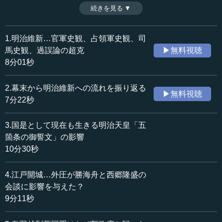
がて薩長土肥中心の政府人事への不満、「廃藩置県」建白
続きを見る ▼
時間：9分57秒
への無理解から下野し、紀州藩強化策に専念することとな
収録日：2018年11月13日
る。（2018年11月13日開催島田塾講演「明治維新とは：新
追加日：2019年4月27日
たな史観のこころみ」＜後編＞より、全22話中第8話）
1.明治維新…官軍史観、占領軍史観、司
カテゴリー：
馬史観、過誤論の超克
▶無料視聴
歴史・民族
日本史（幕末～明治）
8分01秒
≪全文≫
2.幕末から明治維新への流れを振り返る
▶無料視聴
●不平等条約解消、三国干渉受諾の偉業を成し遂げた
7分22秒
英明
3.国是として現在も生きる明治天皇「五
陸奥宗光がどういう人であるかは、歴史の授業にも出て
箇条の御誓文」の影響
きます。ここまでに、参議など大臣クラスの官職名が出て
10分30秒
きましたが、きちんとした定めはありませんでした。初め
ての憲政内閣になるのが伊藤博文内閣であり、そこで外務
4.江戸開城…外圧が勝海舟と西郷隆盛の
大臣を務めたのが陸奥です。
会談に影響を与えた？
9分11秒
幕末より日本は不平等条約に悩んできましたが、一連の
不平等条約改正に当たったのが陸奥宗光の大いなる偉業で