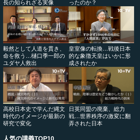
長の知られざる実像
ったのか？
毅然として人道を貫き、
皇室像の転換…戦後日本
命を救う…樋口季一郎の
的な象徴天皇はいかに形
ユダヤ人救出
成されたか
高校日本史で学んだ縄文
日英同盟の廃棄、総力
時代のイメージが最新の
戦…世界秩序の激変に翻
研究で変化
弄された日本
人気の講義TOP10