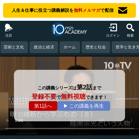
人生＆仕事に役立つ講義解説を
無料メルマガ
で配信
注目
ログイン
検索
芸術と文化
政治と経済
ホーム
歴史と社会
哲学と生き
第2話
この講義シリーズは
まで
登録不要
無料視聴
で
できます！
第1話へ
▶ この講義を再生