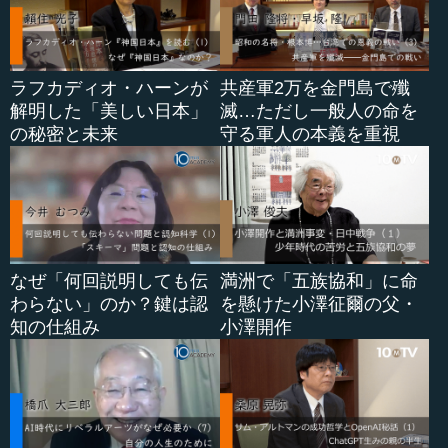
ラフカディオ・ハーンが
共産軍2万を金門島で殲
解明した「美しい日本」
滅…ただし一般人の命を
の秘密と未来
守る軍人の本義を重視
なぜ「何回説明しても伝
満洲で「五族協和」に命
わらない」のか？鍵は認
を懸けた小澤征爾の父・
知の仕組み
小澤開作