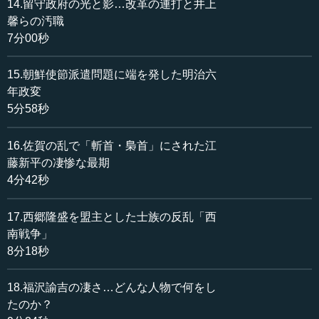
14.留守政府の光と影…改革の連打と井上
馨らの汚職
7分00秒
15.朝鮮使節派遣問題に端を発した明治六
年政変
5分58秒
16.佐賀の乱で「斬首・梟首」にされた江
藤新平の凄惨な最期
4分42秒
17.西郷隆盛を盟主とした士族の反乱「西
南戦争」
8分18秒
18.福沢諭吉の凄さ…どんな人物で何をし
たのか？