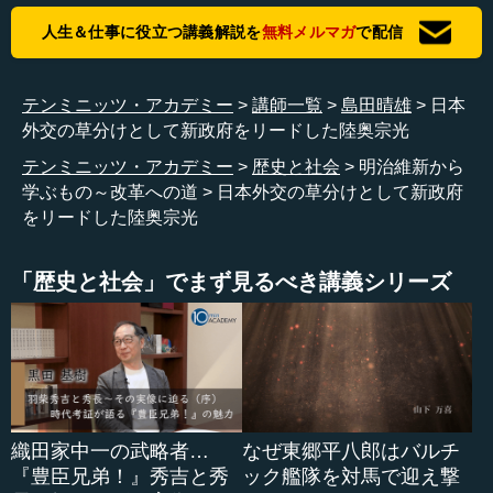
人生＆仕事に役立つ講義解説を
無料メルマガ
で配信
テンミニッツ・アカデミー
講師一覧
島田晴雄
日本
外交の草分けとして新政府をリードした陸奥宗光
テンミニッツ・アカデミー
歴史と社会
明治維新から
学ぶもの～改革への道
日本外交の草分けとして新政府
をリードした陸奥宗光
「歴史と社会」でまず見るべき講義シリーズ
織田家中一の武略者…
なぜ東郷平八郎はバルチ
『豊臣兄弟！』秀吉と秀
ック艦隊を対馬で迎え撃