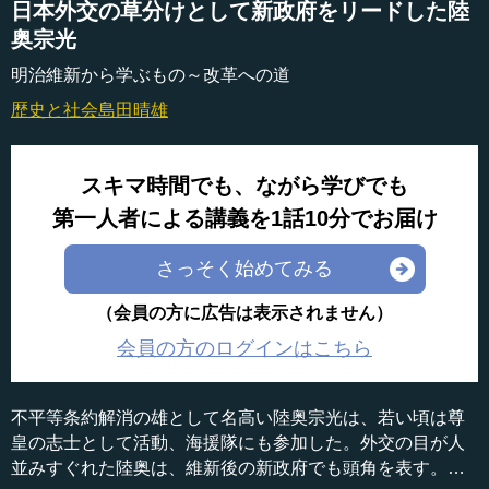
日本外交の草分けとして新政府をリードした陸
奥宗光
明治維新から学ぶもの～改革への道
歴史と社会
島田晴雄
スキマ時間でも、ながら学びでも
第一人者による講義を1話10分でお届け
さっそく始めてみる
（会員の方に広告は表示されません）
会員の方のログインはこちら
不平等条約解消の雄として名高い陸奥宗光は、若い頃は尊
皇の志士として活動、海援隊にも参加した。外交の目が人
並みすぐれた陸奥は、維新後の新政府でも頭角を表す。や