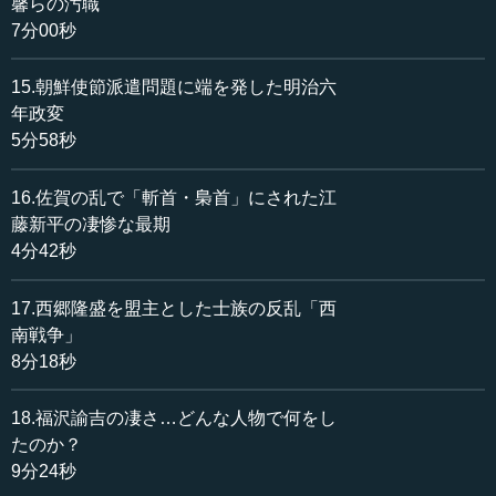
馨らの汚職
7分00秒
15.朝鮮使節派遣問題に端を発した明治六
年政変
5分58秒
16.佐賀の乱で「斬首・梟首」にされた江
藤新平の凄惨な最期
4分42秒
17.西郷隆盛を盟主とした士族の反乱「西
南戦争」
8分18秒
18.福沢諭吉の凄さ…どんな人物で何をし
たのか？
9分24秒