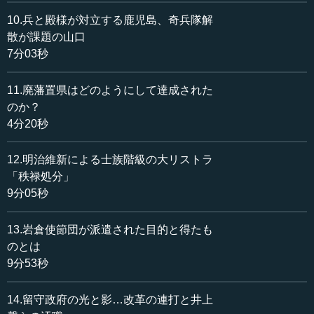
育」と知る
10.兵と殿様が対立する鹿児島、奇兵隊解
散が課題の山口
遣欧使節団はシンガポールからヨーロッパに渡り、パリ
7分03秒
からイギリス、ベルリン、ペテルスブルグ、そして東洋を
回って帰ってきます。ほぼ11カ月の旅程で、外交的には大
した成果は挙げませんでしたが、ヨーロッパ文明を見たこ
11.廃藩置県はどのようにして達成された
とが最大の成果です。
のか？
4分20秒
福沢は、さまざまな土地の社会制度について書き留めま
した。専売局、病院、鉄道、ガス、電信、博覧会、盲唖
12.明治維新による士族階級の大リストラ
院、養護院、トンネル、軍隊、徴兵令。福沢は、表立った
「秩禄処分」
現象よりも、なぜこれが可能なのか、どういう心映えでで
9分05秒
きているのかというところに非常に興味を持ちました。結
局、イギリスをつぶさに観察して、「当今の急務は富国強
13.岩倉使節団が派遣された目的と得たも
兵。富国強兵のもとは人物を養育すること専務」と書きま
のとは
す。これが慶應義塾のもとになるのです。
9分53秒
帰国して最初の仕事は、生麦事件の処理でした。翌文久
3（1863）年に緒方洪庵が亡くなりますが、通夜の席に行...
14.留守政府の光と影…改革の連打と井上