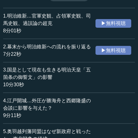
か。（2018年11月13日開催島田塾講演「明治維新とは：新
収録日：2018年11月13日
たな史観のこころみ」＜後編＞より、全22話中第18話）
追加日：2019年5月4日
1.明治維新…官軍史観、占領軍史観、司
カテゴリー：
馬史観、過誤論の超克
▶無料視聴
歴史・民族
日本史（幕末～明治）
8分01秒
≪全文≫
2.幕末から明治維新への流れを振り返る
▶無料視聴
●咸臨丸から遣欧使節団に参加する幕僚時代
7分22秒
明治初期の状況の中、西南戦争までの動きを見事に超越
3.国是として現在も生きる明治天皇「五
した人物が一人います。それが、皆さんもよく知っておら
箇条の御誓文」の影響
れる福沢諭吉です。
10分30秒
福沢は緒方洪庵の適塾で蘭学を学び、江戸で英語を学ぶ
4.江戸開城…外圧が勝海舟と西郷隆盛の
中、万延元（1860）年の咸臨丸で渡米、帰国した11月に幕
会談に影響を与えた？
府に採用されます。それからちょうど1年たつと、遣欧使節
団が組織されるというので、今度はそこに加えられます。
9分11秒
遣欧使節団とは何かというと、安政5（1858）年の条約
5.奥羽越列藩同盟はなぜ新政府と戦った
で幕府が一定期間のうちに神奈川、長崎、函館、新潟、兵