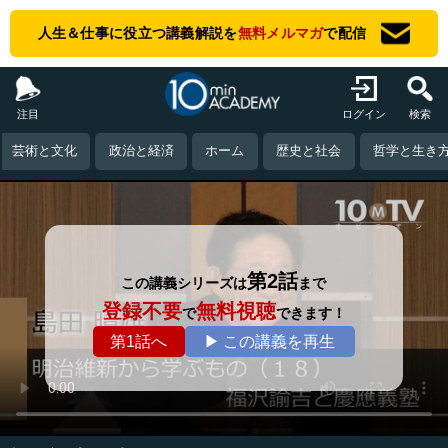
人生＆仕事に役立つ講義解説を
無料メルマガ
で配信
注目
ログイン
検索
芸術と文化
政治と経済
ホーム
歴史と社会
哲学と生き
第2話
この講義シリーズは
まで
登録不要
無料視聴
で
できます！
第1話へ
▶ この講義を再生