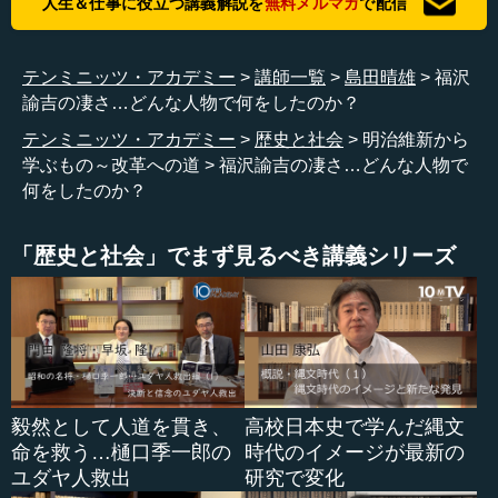
人生＆仕事に役立つ講義解説を
無料メルマガ
で配信
テンミニッツ・アカデミー
講師一覧
島田晴雄
福沢
諭吉の凄さ…どんな人物で何をしたのか？
テンミニッツ・アカデミー
歴史と社会
明治維新から
学ぶもの～改革への道
福沢諭吉の凄さ…どんな人物で
何をしたのか？
「歴史と社会」でまず見るべき講義シリーズ
毅然として人道を貫き、
高校日本史で学んだ縄文
命を救う…樋口季一郎の
時代のイメージが最新の
ユダヤ人救出
研究で変化