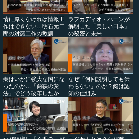
情に厚くなければ情報工
ラフカディオ・ハーンが
作はできない…明石元二
解明した「美しい日本」
郎の対露工作の教訓
の秘密と未来
秦はいかに強大な国にな
なぜ「何回説明しても伝
ったのか…「商鞅の変
わらない」のか？鍵は認
法」でどう改革したか
知の仕組み