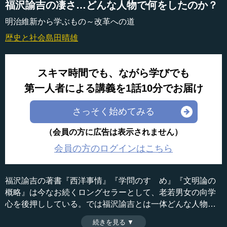
福沢諭吉の凄さ…どんな人物で何をしたのか？
明治維新から学ぶもの～改革への道
歴史と社会
島田晴雄
スキマ時間でも、ながら学びでも
第一人者による講義を1話10分でお届け
さっそく始めてみる
（会員の方に広告は表示されません）
会員の方のログインはこちら
福沢諭吉の著書『西洋事情』『学問のすゝめ』『文明論の
概略』は今なお続くロングセラーとして、老若男女の向学
心を後押ししている。では福沢諭吉とは一体どんな人物だ
ったのか。明治維新においてどのような役割を果たしたの
続きを見る ▼
時間：9分24秒