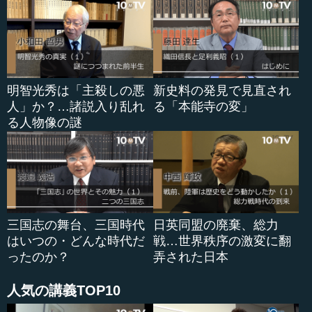
明智光秀は「主殺しの悪
新史料の発見で見直され
人」か？…諸説入り乱れ
る「本能寺の変」
る人物像の謎
三国志の舞台、三国時代
日英同盟の廃棄、総力
はいつの・どんな時代だ
戦…世界秩序の激変に翻
ったのか？
弄された日本
人気の講義TOP10