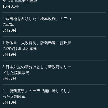
か…東北戦争の経緯
庫の5港と江戸、大坂の開市を約束したところまでさかのぼ
16分01秒
る必要があります。
6.蝦夷地を占領した「榎本政権」の二つ
幕府は、なんとかこれを延期できないかと模索し、この
の誤算
方針を列国に要請したのですが、同意を得られない。しか
5分28秒
し、英仏公使から「あなた方が欧州を訪問して直接交渉し
たらどうか。その資金はわれわれが出しましょう」と随分
7.政体書、太政官制、版籍奉還…新政府
丁寧な提案があります。ロンドンには彼らの泊まった所が
の内実は混乱と確執
残っていますが、なかなかいいホテルに泊まっています。
8分19秒
この時に乗り込んだ船は、オーディン号というイギリス
の最優秀のフリゲート艦です。外輪を2個付けて2000ト
8.日本外交の草分けとして新政府をリー
ン、大砲16門、乗員200～300名という大きな船です。さら
ドした陸奥宗光
に、日本の使節のために内部を日本座敷風にする改装工事
9分57秒
香港で行っています。なぜかというと、イギリスの方がア
メリカより上であることを印象付けたかったからです。
9.「廃藩置県」の一声で無に帰してしま
った兵制改革
8分10秒
●ヨーロッパ文明に触れ、「富国強兵のもとは人物養