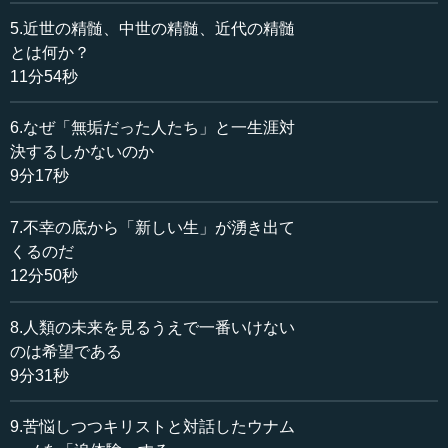
さん書いていて有名で、著作の半分以上はフランス語で
5.近世の精髄、中世の精髄、近代の精髄
す。その竹本先生が、直接マルローから聞いた話です。私
とは何か？
もお世話になっている方で、今90歳ですが、ものすごく親
11分54秒
交が深いです。
6.なぜ「無垢だった人たち」と一生涯対
竹本先生が直接聞いたマルローの言葉が「21世紀は霊性
決するしかないのか
文明の時代になるだろう」です。マルローは50年以上前に
9分17秒
予感し、予告していたのです。
―― 予言していたのですね。
7.不幸の底から「新しい生」が湧き出て
くるのだ
執行 あのマルローが、です。ド・ゴール政権で文化大臣
12分50秒
を務めた、あのマルローが。
8.人類の未来を見るうえで一番いけない
―― あのアンドレ・マルローですね。
のは希望である
9分31秒
執行 『人間の条件』など名著を書いています。私は文学
でしか知りませんが。そしてマルローは、霊性文明になれ
9.苦悩しつつキリストと対話したウナム
なかった場合、人類は滅びると50年前に言っています。