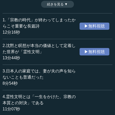
の意味でキリスト教を信仰することはできないからであ
続きを見る ▼
時間：13分44秒
る。人類が滅びないためには宗教を超えた存在が必要で、
収録日：2022年8月2日
それが霊性文明である。原始キリスト教は「静かな」世界
追加日：2022年9月16日
だったのに対し、現代は「饒舌と騒音」の時代である。霊
1.「宗教の時代」が終わってしまったか
カテゴリー：
性文明とは沈黙と瞑想の時代で、沈黙と瞑想が本当の価値
らこそ重要な長篇詩
▶無料視聴
哲学・思想
思想・随想
として定着した時代のことである。（全13話中第２話）
12分16秒
※インタビュアー：神藏孝之（テンミニッツTV論説主幹）
≪全文≫
2.沈黙と瞑想が本当の価値として定着し
執行 この「霊性文明」という言葉を、私は声を大にして
た世界が「霊性文明」
▶無料視聴
言っています。霊性文明という言葉自体は、元々私が一番
13分44秒
尊敬している日本の大学教授の竹本忠雄先生（筑波大学名
誉教授、コレージュ・ド・フランス元招待教授）が使って
3.日本人の家庭では、妻が夫の声を知ら
おられ、そこからもらったものです。
ないことも普通だった
8分54秒
竹本忠雄先生は霊性文明で有名なアンドレ・マルローの
親友だった人でもあります。
4.霊性文明とは「一生をかけた、宗教の
―― それは、すごいですね。
本質との対決」である
11分07秒
執行 すごいです。アンドレ・マルローに関する本をたく