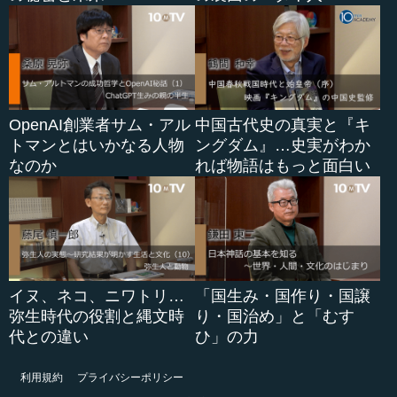
OpenAI創業者サム・アル
中国古代史の真実と『キ
トマンとはいかなる人物
ングダム』…史実がわか
なのか
れば物語はもっと面白い
イヌ、ネコ、ニワトリ…
「国生み・国作り・国譲
弥生時代の役割と縄文時
り・国治め」と「むす
代との違い
ひ」の力
利用規約
プライバシーポリシー