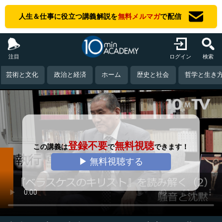
人生＆仕事に役立つ講義解説を
無料メルマガ
で配信
注目
ログイン
検索
芸術と文化
政治と経済
ホーム
歴史と社会
哲学と生き
登録不要
無料視聴
この講義は
で
できます！
▶ 無料視聴する