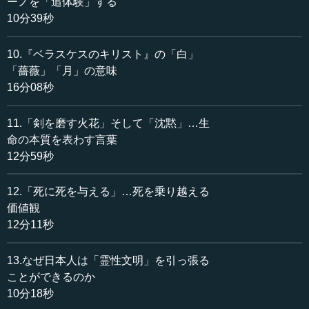
ーノを「追体験」する
10分39秒
―― 50年前に「霊性文明に入れなかったら人類は滅び
る」と。
10.『ベラスケスのキリスト』の「白」
執行 21世紀に霊性文明に移行できなかったら、人類は滅
「薔薇」「月」の意味
びると言っています。もう1人重要な人はカール・グスタ
16分08秒
フ・ユングという、スイスの精神分析学者です。心理学で
私が一番好きな人で、私の文学や心理学研究の中心になっ
11.「剣を磨す火花」そして「沈黙」…生
た人です。
命の本質を表わす言葉
12分59秒
―― ユングですね。
12.「死に死を与える」…死を乗り越える
執行 ユングもそれに近いことを言っています。これが
価値観
『ベラスケスのキリスト』に一番近いかもしれません。
12分11秒
「次の文明はゴッドではなく、霊性の支配する時代となる
であろう」と。
13.なぜ日本人は「霊性文明」を引っ張る
ゴッドではないということは、もうキリスト教の否定で
ことができるのか
す。ただ、否定というと少しおかしくて、正確に言えば、
10分18秒
キリスト教は基礎としては必要なのです。だから「キリス