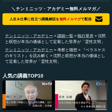
ト教を超えなければならない」ということです。
＼テンミニッツ・アカデミー無料メルマガ／
先ほど言ったキリスト教の信仰が本当にすごかった時
人生＆仕事に役立つ講義解説を
無料メルマガ
で配信
代、中世や原始キリスト教の時代は、私は大好きで研究し
ていますが、あの頃の信仰など、とてもわれわれはできま
せん。だって、十字架にかかるのが、なんともないのです
テンミニッツ・アカデミー
講師一覧
執行草舟
沈黙
から。
と瞑想が本当の価値として定着した世界が「霊性文明」
テンミニッツ・アカデミー
考察と随想
『ベラスケス
―― すごいです。
のキリスト』を読み解く
沈黙と瞑想が本当の価値とし
て定着した世界が「霊性文明」
執行 もう桁が違います。武士道でもだめです。
...
人気の講義TOP10