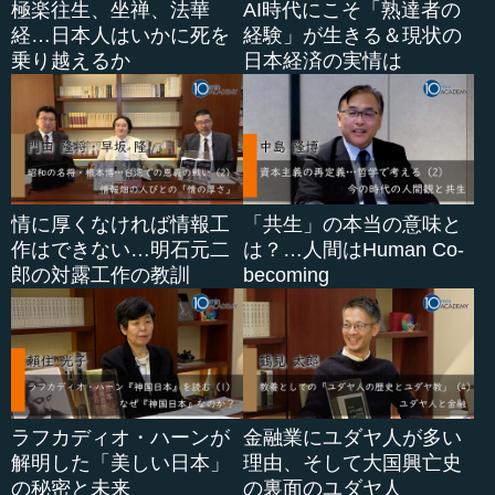
極楽往生、坐禅、法華
AI時代にこそ「熟達者の
経…日本人はいかに死を
経験」が生きる＆現状の
乗り越えるか
日本経済の実情は
情に厚くなければ情報工
「共生」の本当の意味と
作はできない…明石元二
は？…人間はHuman Co-
郎の対露工作の教訓
becoming
ラフカディオ・ハーンが
金融業にユダヤ人が多い
解明した「美しい日本」
理由、そして大国興亡史
の秘密と未来
の裏面のユダヤ人