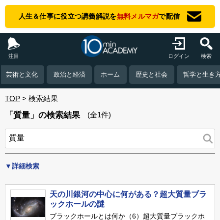
人生＆仕事に役立つ講義解説を
無料メルマガ
で配信
注目
ログイン
検索
芸術と文化
政治と経済
ホーム
歴史と社会
哲学と生き
TOP
検索結果
「質量」の検索結果
(全1件)
▼詳細検索
天の川銀河の中心に何がある？超大質量ブラ
ックホールの謎
ブラックホールとは何か（6）超大質量ブラックホ