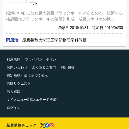
ール
銀河の中心になぜ超大質量ブラックホールがあるのか。銀河中心
核超巨大ブラックホールの階層的形成・成長シナリオの検...
収録日:2018/10/31 追加日:2019/04/30
岡朋治
慶應義塾大学理工学部物理学科教授
利用規約
プライバシーポリシー
お問い合わせ
よくあるご質問
対応機種
特定商取引法に基づく表示
講師リクエスト
法人窓口
マイメニュー削除(spモード決済)
ログイン
新着講義チェック