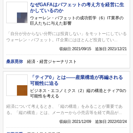
なぜGAFAはバフェットの考え方を経営に生
かしているのか
ウォーレン・バフェットの成功哲学（6）IT業界の
巨人たちに与えた影響
「自分が分からない分野には投資しない」をモットーにしている
ウォーレン・バフェット。IT企業にはほとんど投資してい...
収録日:2021/09/15 追加日:2021/12/21
桑原晃弥
経済・経営ジャーナリスト
「ティア0」とは――産業構造が再編される
可能性に迫る
ビジネス・エコノミクス（2）縦の構造とティア0の
可能性を考える
経済について考えるとき、「縦の構造」をみることが重要であ
る。「縦の構造」とは、メーカーから小売店等を経て商品が...
収録日:2021/12/09 追加日:2022/02/24