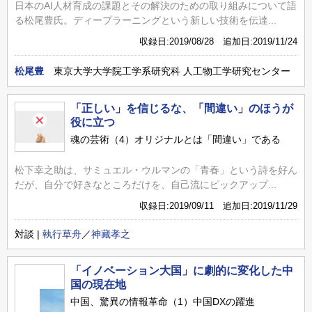
日本のAI人材育成の課題とその解決のための取り組みについて語
る松尾豊氏。ディープラーニングという新しい技術を伝達...
収録日:2019/08/28 追加日:2019/11/24
松尾豊
東京大学大学院工学系研究科 人工物工学研究センター
「正しい」を信じるな、「間違い」のほうが
役に立つ
魂の芸術（4）オリジナルとは「間違い」である
松下幸之助は、サミュエル・ウルマンの「青春」という詩を好ん
だが、自分で好きなところだけを、自己流にピックアップ...
収録日:2019/09/11 追加日:2019/11/29
対談 |
執行草舟
／
神藏孝之
「イノベーション大国」に劇的に変化した中
国の現在地
中国、驚異の情報革命（1）中国DXの躍進