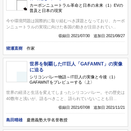
カーボンニュートラル革命と日本の未来（1）EVの
普及と日本の現実
今や環境問題は国際的に取り組むべき課題となっており、カーボ
ンニュートラルの実現に向けた各国の動きが注目されてい...
収録日:2021/07/30 追加日:2021/08/27
猪瀬直樹
作家
世界を制覇したIT巨人「GAFAMNT」の実像
に迫る
シリコンバレー物語～IT巨人の実像と今後（1）
GAFAMNTをプレビューする〈上〉
世界の経済と生活を変えてしまったシリコンバレー。その歴史は
40数年と浅いが、語るべきこと、語られていないことも日...
収録日:2021/07/08 追加日:2021/11/21
島田晴雄
慶應義塾大学名誉教授