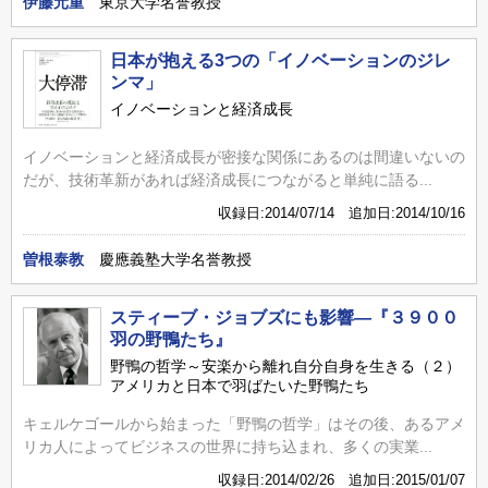
伊藤元重
東京大学名誉教授
日本が抱える3つの「イノベーションのジレ
ンマ」
イノベーションと経済成長
イノベーションと経済成長が密接な関係にあるのは間違いないの
だが、技術革新があれば経済成長につながると単純に語る...
収録日:2014/07/14 追加日:2014/10/16
曽根泰教
慶應義塾大学名誉教授
スティーブ・ジョブズにも影響―『３９００
羽の野鴨たち』
野鴨の哲学～安楽から離れ自分自身を生きる（２）
アメリカと日本で羽ばたいた野鴨たち
キェルケゴールから始まった「野鴨の哲学」はその後、あるアメ
リカ人によってビジネスの世界に持ち込まれ、多くの実業...
収録日:2014/02/26 追加日:2015/01/07