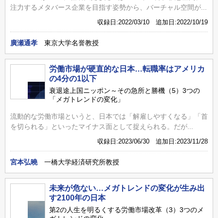
注力するメタバース企業を目指す姿勢から、バーチャル空間が...
収録日:2022/03/10 追加日:2022/10/19
廣瀬通孝
東京大学名誉教授
労働市場が硬直的な日本…転職率はアメリカ
の4分の1以下
衰退途上国ニッポン～その急所と勝機（5）3つの
「メガトレンドの変化」
流動的な労働市場というと、日本では「解雇しやすくなる」「首
を切られる」といったマイナス面として捉えられる。だが...
収録日:2023/06/30 追加日:2023/11/28
宮本弘曉
一橋大学経済研究所教授
未来が危ない…メガトレンドの変化が生み出
す2100年の日本
第2の人生を明るくする労働市場改革（3）3つのメ