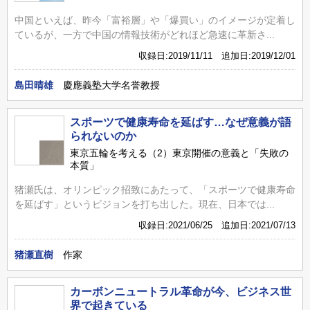
中国といえば、昨今「富裕層」や「爆買い」のイメージが定着し
ているが、一方で中国の情報技術がどれほど急速に革新さ...
収録日:2019/11/11 追加日:2019/12/01
島田晴雄
慶應義塾大学名誉教授
スポーツで健康寿命を延ばす…なぜ意義が語
られないのか
東京五輪を考える（2）東京開催の意義と「失敗の
本質」
猪瀬氏は、オリンピック招致にあたって、「スポーツで健康寿命
を延ばす」というビジョンを打ち出した。現在、日本では...
収録日:2021/06/25 追加日:2021/07/13
猪瀬直樹
作家
カーボンニュートラル革命が今、ビジネス世
界で起きている