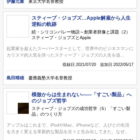
伊藤元重
東京大学名誉教授
スティーブ・ジョブズ…Apple解雇から人生
逆転の軌跡
続・シリコンバレー物語～創業者群像と課題（2）
スティーブ・ジョブズとApple
起業家を超えたスーパースターとして、世界中のビジネスマンに
カリスマ的人気を誇ったスティーブ・ジョブズの人生を追...
収録日:2021/07/20 追加日:2022/05/17
島田晴雄
慶應義塾大学名誉教授
模倣からは生まれない――「すごい製品」へ
のジョブズ哲学
スティーブ・ジョブズの成功哲学（5）「すごい製
品」のつくり方
アップルはこれまで、iPodやMac、iPhoneなど、人びとの生活
を大きく変える革新的な製品を次々と生み出してきた。なぜ...