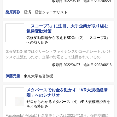
収録日:2022/03/15 追加日:2022/05/21
桑原晃弥
経済・経営ジャーナリスト
「スコープ3」に注目、大手企業が取り組む
気候変動対策
気候変動問題から考えるSDGs（2）「スコープ3」
への取り組み
気候変動対策ではグリーン・ファイナンスやコーポレートガバナ
ンスが主流だったが、企業の対応として注目されているの...
収録日:2022/04/07 追加日:2022/06/13
伊藤元重
東京大学名誉教授
メタバースでお金を動かす「VR大規模経済
圏」へのシナリオ
ゼロからわかるメタバース（4）VR大規模経済圏を
考える枠組み
FacebookがMetaに社名変更したのは2021年10月。仮想空間に