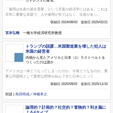
ガトレンドの変化
「雇用は生産の派生需要」という言葉が経済学にはある。これは
非常に重要な命題で、人や雇用が先ではなく、生産があっ...
収録日:2024/08/03 追加日:2025/02/21
宮本弘曉
一橋大学経済研究所教授
トランプの誤謬…米国製造業を壊した犯人は
米国の経営者
内側から見たアメリカと日本（1）ラストベルトを
つくったのは誰か
アメリカは一体どうなってしまったのか。今後どうなるのか。重
要な同盟国として緊密な関係を結んできた日本にとって、...
収録日:2025/09/02 追加日:2025/11/10
対談 |
島田晴雄
／
神藏孝之
論理的？計画的？社交的？冒険的？利き脳に
よる4タイプ