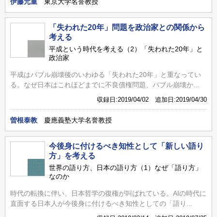
伊藤元重
東京大学名誉教授
「失われた20年」問題を政治家との関係から
考える
平成という時代を考える（2）「失われた20年」と
政治家
平成はバブル崩壊後のいわゆる「失われた20年」と重なってい
る。なぜ日本はこれほどまでに不良債権問題、バブル崩壊か...
収録日:2019/04/02 追加日:2019/04/30
曽根泰教
慶應義塾大学名誉教授
今後身に付けるべき知性として「新しい語り
方」を考える
世界の語り方、日本の語り方（1）なぜ「語り方」
なのか
時代の転換に伴い、日本哲学の復権が叫ばれている。AIの時代に
直面する日本人が今後身に付けるべき知性としての「語り...