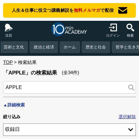
人生＆仕事に役立つ講義解説を
無料メルマガ
で配信
注目
ログイン
検索
芸術と文化
政治と経済
ホーム
歴史と社会
哲学と生き
TOP
検索結果
「APPLE」の検索結果
(全34件)
▲詳細検索
絞り込み
選択解除