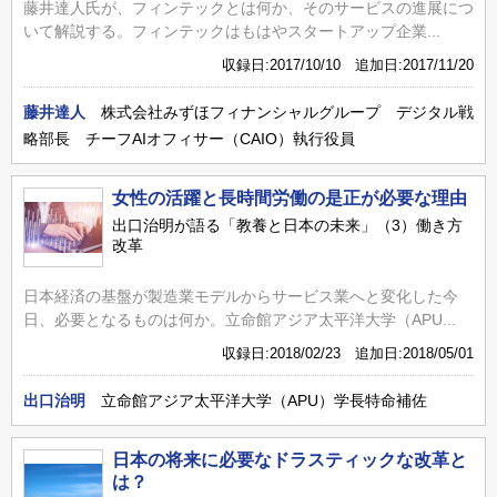
藤井達人氏が、フィンテックとは何か、そのサービスの進展につ
いて解説する。フィンテックはもはやスタートアップ企業...
収録日:2017/10/10 追加日:2017/11/20
藤井達人
株式会社みずほフィナンシャルグループ デジタル戦
略部長 チーフAIオフィサー（CAIO）執行役員
女性の活躍と長時間労働の是正が必要な理由
出口治明が語る「教養と日本の未来」（3）働き方
改革
日本経済の基盤が製造業モデルからサービス業へと変化した今
日、必要となるものは何か。立命館アジア太平洋大学（APU...
収録日:2018/02/23 追加日:2018/05/01
出口治明
立命館アジア太平洋大学（APU）学長特命補佐
日本の将来に必要なドラスティックな改革と
は？