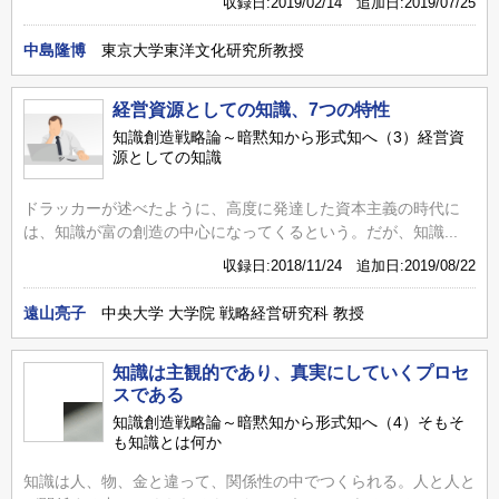
収録日:2019/02/14 追加日:2019/07/25
中島隆博
東京大学東洋文化研究所教授
経営資源としての知識、7つの特性
知識創造戦略論～暗黙知から形式知へ（3）経営資
源としての知識
ドラッカーが述べたように、高度に発達した資本主義の時代に
は、知識が富の創造の中心になってくるという。だが、知識...
収録日:2018/11/24 追加日:2019/08/22
遠山亮子
中央大学 大学院 戦略経営研究科 教授
知識は主観的であり、真実にしていくプロセ
スである
知識創造戦略論～暗黙知から形式知へ（4）そもそ
も知識とは何か
知識は人、物、金と違って、関係性の中でつくられる。人と人と