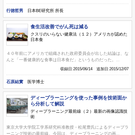
行徳哲男
日本BE研究所 所長
食生活改善でがん死は減る
クスリのいらない健康法（１２）アメリカが認めた
日本食
４０年前にアメリカで組織された政府委員会が出した結論は、な
んと「一番健康的な食事は日本食だ」というものだった。...
収録日:2015/06/14 追加日:2015/12/07
石原結實
医学博士
ディープラーニングを使った事例を技術面か
ら分析して解説
ディープラーニング最前線（２）最新の画像認識技
術
東京大学大学院工学系研究科准教授・松尾豊氏によるディープラ
ーニング技術の最前線。今回は、ディープラーニングの画...