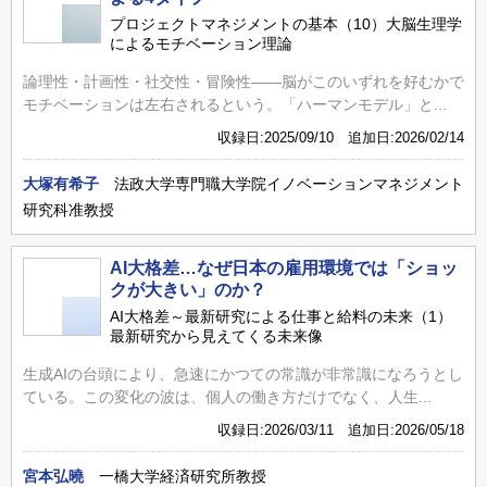
プロジェクトマネジメントの基本（10）大脳生理学
によるモチベーション理論
論理性・計画性・社交性・冒険性――脳がこのいずれを好むかで
モチベーションは左右されるという。「ハーマンモデル」と...
収録日:2025/09/10 追加日:2026/02/14
大塚有希子
法政大学専門職大学院イノベーションマネジメント
研究科准教授
AI大格差…なぜ日本の雇用環境では「ショッ
クが大きい」のか？
AI大格差～最新研究による仕事と給料の未来（1）
最新研究から見えてくる未来像
生成AIの台頭により、急速にかつての常識が非常識になろうとし
ている。この変化の波は、個人の働き方だけでなく、人生...
収録日:2026/03/11 追加日:2026/05/18
宮本弘曉
一橋大学経済研究所教授