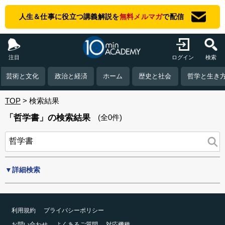
人生＆仕事に役立つ講義解説を
無料メルマガ
で配信
注目
ログイン
検索
芸術と文化
政治と経済
ホーム
歴史と社会
哲学と生き
TOP
検索結果
「哲学書」の検索結果
(全0件)
▼詳細検索
利用規約
プライバシーポリシー
お問い合わせ
よくあるご質問
対応機種