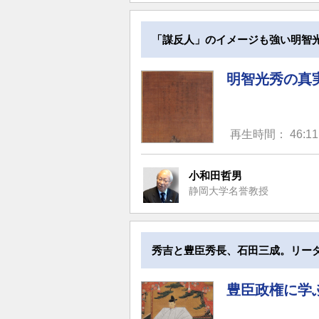
「謀反人」のイメージも強い明智
明智光秀の真
再生時間： 46:11
小和田哲男
静岡大学名誉教授
秀吉と豊臣秀長、石田三成。リー
豊臣政権に学