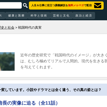
人生＆仕事に役立つ講義解説を
無料メルマガ
で配信
ス
健康と医療
科学と技術
芸術と文化
政治と経済
歴史と社会
戦国時代の真実
近年の歴史研究で「戦国時代のイメージ」が大き
は、むしろ極めてリアルで人間的。現代を生きる
を与えてくれます。
一変しています。小説やドラマとは全く違う、その真の姿とは？
信長の実像に迫る（全11話）