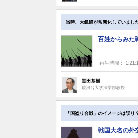
当時、大飢饉が常態化していまし
百姓からみた
再生時間： 1:21:
黒田基樹
駿河台大学法学部教授
「国盗り合戦」のイメージは誤り
戦国大名の外