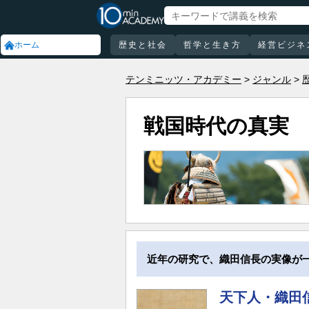
ホーム
歴史と社会
哲学と生き方
経営ビジネ
テンミニッツ・アカデミー
ジャンル
戦国時代の真実
近年の研究で、織田信長の実像が
天下人・織田