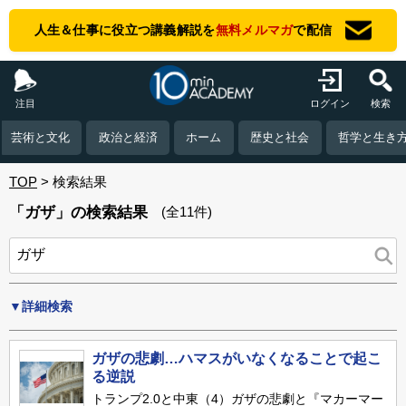
人生＆仕事に役立つ講義解説を
無料メルマガ
で配信
注目
ログイン
検索
芸術と文化
政治と経済
ホーム
歴史と社会
哲学と生き
TOP
検索結果
「ガザ」の検索結果
(全11件)
▼詳細検索
ガザの悲劇…ハマスがいなくなることで起こ
る逆説
トランプ2.0と中東（4）ガザの悲劇と『マカーマー