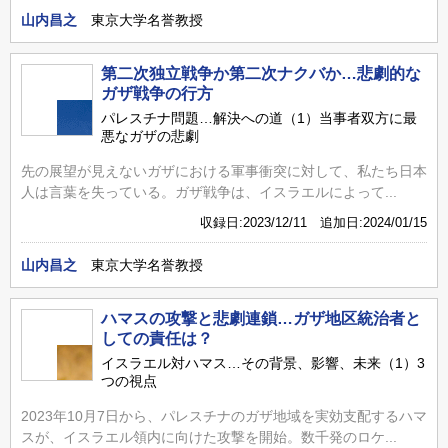
山内昌之
東京大学名誉教授
第二次独立戦争か第二次ナクバか…悲劇的な
ガザ戦争の行方
パレスチナ問題…解決への道（1）当事者双方に最
悪なガザの悲劇
先の展望が見えないガザにおける軍事衝突に対して、私たち日本
人は言葉を失っている。ガザ戦争は、イスラエルによって...
収録日:2023/12/11 追加日:2024/01/15
山内昌之
東京大学名誉教授
ハマスの攻撃と悲劇連鎖…ガザ地区統治者と
しての責任は？
イスラエル対ハマス…その背景、影響、未来（1）3
つの視点
2023年10月7日から、パレスチナのガザ地域を実効支配するハマ
スが、イスラエル領内に向けた攻撃を開始。数千発のロケ...