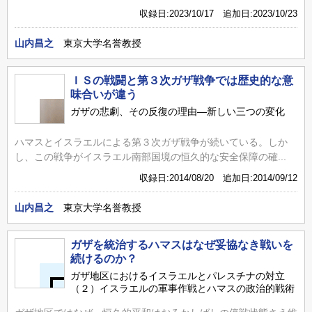
収録日:2023/10/17 追加日:2023/10/23
山内昌之
東京大学名誉教授
ＩＳの戦闘と第３次ガザ戦争では歴史的な意
味合いが違う
ガザの悲劇、その反復の理由―新しい三つの変化
ハマスとイスラエルによる第３次ガザ戦争が続いている。しか
し、この戦争がイスラエル南部国境の恒久的な安全保障の確...
収録日:2014/08/20 追加日:2014/09/12
山内昌之
東京大学名誉教授
ガザを統治するハマスはなぜ妥協なき戦いを
続けるのか？
ガザ地区におけるイスラエルとパレスチナの対立
（２）イスラエルの軍事作戦とハマスの政治的戦術