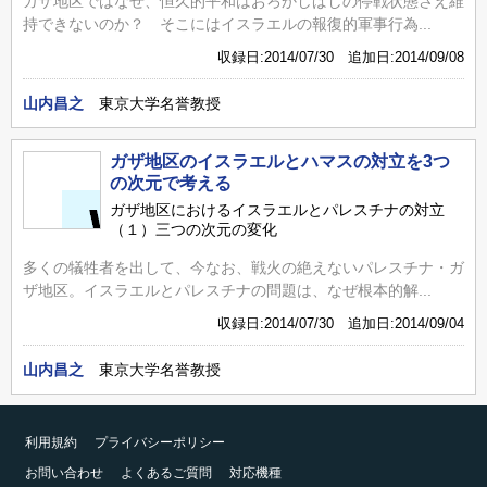
ガザ地区ではなぜ、恒久的平和はおろかしばしの停戦状態さえ維
持できないのか？ そこにはイスラエルの報復的軍事行為...
収録日:2014/07/30 追加日:2014/09/08
山内昌之
東京大学名誉教授
ガザ地区のイスラエルとハマスの対立を3つ
の次元で考える
ガザ地区におけるイスラエルとパレスチナの対立
（１）三つの次元の変化
多くの犠牲者を出して、今なお、戦火の絶えないパレスチナ・ガ
ザ地区。イスラエルとパレスチナの問題は、なぜ根本的解...
収録日:2014/07/30 追加日:2014/09/04
山内昌之
東京大学名誉教授
利用規約
プライバシーポリシー
お問い合わせ
よくあるご質問
対応機種