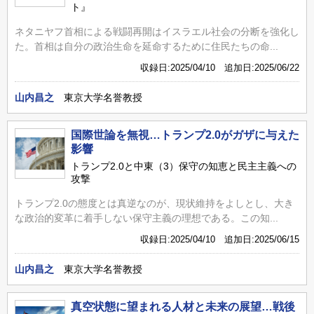
ト』
ネタニヤフ首相による戦闘再開はイスラエル社会の分断を強化し
た。首相は自分の政治生命を延命するために住民たちの命...
収録日:2025/04/10 追加日:2025/06/22
山内昌之
東京大学名誉教授
国際世論を無視…トランプ2.0がガザに与えた
影響
トランプ2.0と中東（3）保守の知恵と民主主義への
攻撃
トランプ2.0の態度とは真逆なのが、現状維持をよしとし、大き
な政治的変革に着手しない保守主義の理想である。この知...
収録日:2025/04/10 追加日:2025/06/15
山内昌之
東京大学名誉教授
真空状態に望まれる人材と未来の展望…戦後