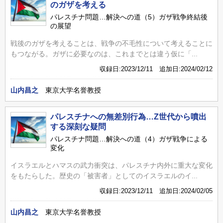
のガザを考える
パレスチナ問題…解決への道（5）ガザ戦争終結後
の展望
戦後のガザを考えることは、戦争の不毛性について考えることに
もつながる。ガザに必要なのは、これまでとは違う仮に「...
収録日:2023/12/11 追加日:2024/02/12
山内昌之
東京大学名誉教授
パレスチナへの無差別行為…Z世代から噴出
する深刻な疑問
パレスチナ問題…解決への道（4）ガザ戦争による
変化
イスラエルとハマスの武力衝突は、パレスチナ内外に重大な変化
をもたらした。歴史の「被害者」としてのイスラエルのイ...
収録日:2023/12/11 追加日:2024/02/05
山内昌之
東京大学名誉教授