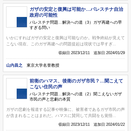
ガザの安定と復興は可能か…パレスチナ自治
政府の可能性
パレスチナ問題…解決への道（3）ガザ再建への早
すぎる問い
いかにすればガザの安定と復興は可能なのか。戦争終結が見えて
こない現在、このガザ再建への問題提起は現状では早すぎ...
収録日:2023/12/11 追加日:2024/01/29
山内昌之
東京大学名誉教授
前衛のハマス、後衛のガザ市民？…聞こえて
こない住民の声
パレスチナ問題…解決への道（2）聞こえないガザ
市民の声と悲劇の本質
ガザの悲劇を報道する記事や映像に、被害者であるガザ市民の声
が含まれることはまれだ。ハマスに賛同して共闘をも覚悟...
収録日:2023/12/11 追加日:2024/01/22