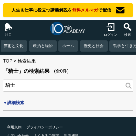
人生＆仕事に役立つ講義解説を
無料メルマガ
で配信
注目
ログイン
検索
芸術と文化
政治と経済
ホーム
歴史と社会
哲学と生き
TOP
検索結果
「騎士」の検索結果
(全0件)
▼詳細検索
利用規約
プライバシーポリシー
お問い合わせ
よくあるご質問
対応機種