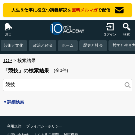
人生＆仕事に役立つ講義解説を
無料メルマガ
で配信
注目
ログイン
検索
芸術と文化
政治と経済
ホーム
歴史と社会
哲学と生き
TOP
検索結果
「競技」の検索結果
(全0件)
▼詳細検索
利用規約
プライバシーポリシー
お問い合わせ
よくあるご質問
対応機種