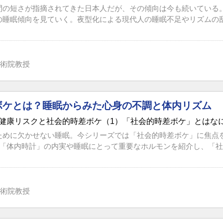
間の短さが指摘されてきた日本人だが、その傾向は今も続いている
の睡眠傾向を見ていく。夜型化による現代人の睡眠不足やリズムの乱れ
術院教授
ボケとは？睡眠からみた心身の不調と体内リズム
健康リスクと社会的時差ボケ（1）「社会的時差ボケ」とはな
ために欠かせない睡眠。今シリーズでは「社会的時差ボケ」に焦点
「体内時計」の内実や睡眠にとって重要なホルモンを紹介し、「社会
術院教授