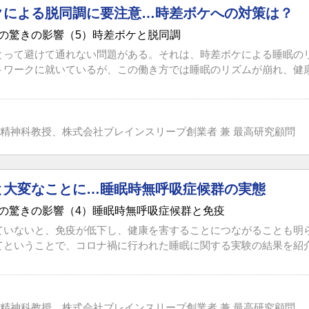
クによる脱同調に要注意…時差ボケへの対策は？
の驚きの影響（5）時差ボケと脱同調
とって避けて通れない問題がある。それは、時差ボケによる睡眠の
トワークに就いているが、この働き方では睡眠のリズムが崩れ、健康を
精神科教授、株式会社ブレインスリープ創業者 兼 最高研究顧問
と大変なことに…睡眠時無呼吸症候群の実態
の驚きの影響（4）睡眠時無呼吸症候群と免疫
ていないと、免疫が低下し、健康を害することにつながることも明
てということで、コロナ禍に行われた睡眠に関する実験の結果を紹介し
精神科教授、株式会社ブレインスリープ創業者 兼 最高研究顧問