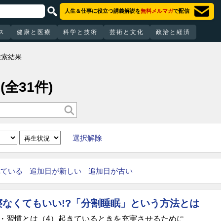
人生＆仕事に役立つ講義解説を
無料メルマガ
で配信
ス
健康と医療
科学と技術
芸術と文化
政治と経済
検索結果
(全31件)
選択解除
れている
追加日が新しい
追加日が古い
寝なくてもいい!?「分割睡眠」という方法とは
・習慣とは（4）起きているときを充実させるために