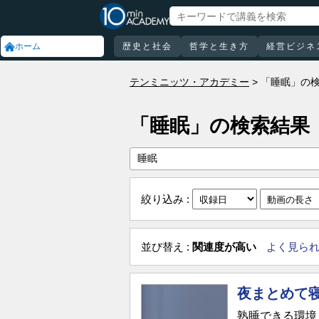
ホーム
歴史と社会
哲学と生き方
経営ビジネ
テンミニッツ・アカデミー
「睡眠」の
「睡眠」の検索結果
絞り込み :
並び替え :
関連度が高い
よく見ら
夜まとめて
熟睡できる環境