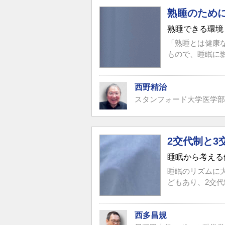
熟睡のため
熟睡できる環境
「熟睡とは健康
もので、睡眠に
西野精治
スタンフォード大学医学部
2交代制と
睡眠から考える
睡眠のリズムに
どもあり、2交代
西多昌規