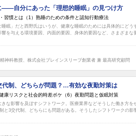
に――自分にあった「理想的睡眠」の見つけ方
・習慣とは（1）熟睡のための条件と認知行動療法
な睡眠」だと西野氏はいうが、健康な睡眠のためには具体的にどう
影響を与える環境要因、内面的要因、身体的要因など、さまざまな要因
精神科教授、株式会社ブレインスリープ創業者 兼 最高研究顧問
3交代制、どちらが問題？…有効な夜勤対策は
健康リスクと社会的時差ボケ（6）夜勤問題と仮眠対策
大きな影響を及ぼすシフトワーク。医療業界などそうした働き方を
制と3交代制、どちらにも問題がある。そうしたシフトワークの影響