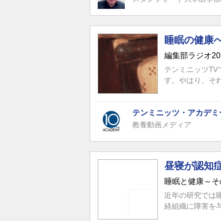
睡眠の健康
編集部ラジオ20
テンミニッツT
す。やはり、それ
テンミニッツ・アカデミ
教養動画メディア
昼寝が認知
睡眠と健康～そ
近年の研究では
経組織に障害を